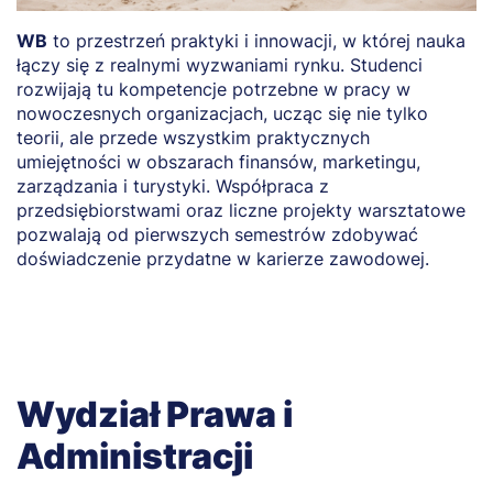
WB
to przestrzeń praktyki i innowacji, w której nauka
O
łączy się z realnymi wyzwaniami rynku. Studenci
r
rozwijają tu kompetencje potrzebne w pracy w
o
nowoczesnych organizacjach, ucząc się nie tylko
p
teorii, ale przede wszystkim praktycznych
g
umiejętności w obszarach finansów, marketingu,
b
zarządzania i turystyki. Współpraca z
d
przedsiębiorstwami oraz liczne projekty warsztatowe
pozwalają od pierwszych semestrów zdobywać
doświadczenie przydatne w karierze zawodowej.
Wydział Prawa i
Administracji