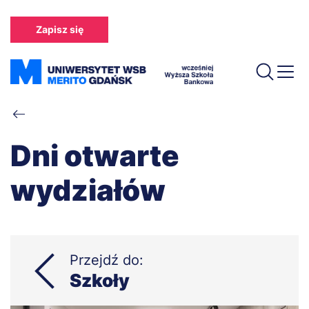
Przejdź
do
Zapisz się
treści
Ścieżka
nawigacyjna
Dni otwarte
wydziałów
Przejdź do:
Szkoły