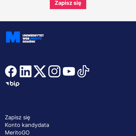
Zapisz się
Dołącz i bądź na bieżąco
Menu
NA SKRÓTY
stopka
Zapisz się
Konto kandydata
MeritoGO