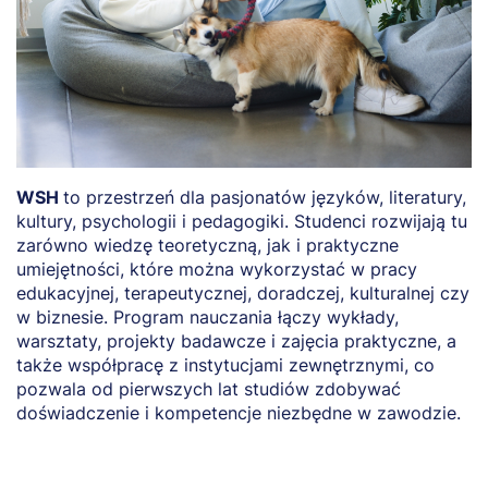
WSH
to przestrzeń dla pasjonatów języków, literatury,
O
kultury, psychologii i pedagogiki. Studenci rozwijają tu
p
zarówno wiedzę teoretyczną, jak i praktyczne
p
umiejętności, które można wykorzystać w pracy
A
edukacyjnej, terapeutycznej, doradczej, kulturalnej czy
s
w biznesie. Program nauczania łączy wykłady,
p
warsztaty, projekty badawcze i zajęcia praktyczne, a
o
także współpracę z instytucjami zewnętrznymi, co
pozwala od pierwszych lat studiów zdobywać
doświadczenie i kompetencje niezbędne w zawodzie.