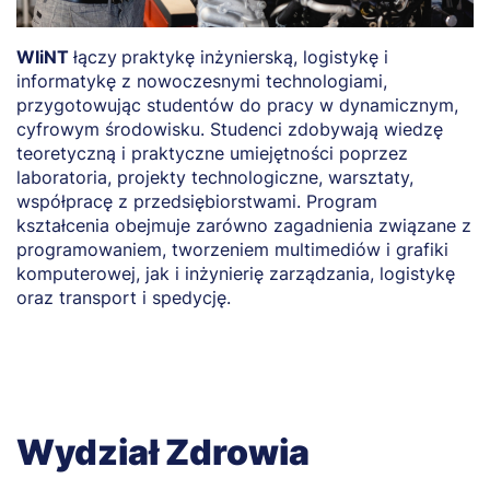
WIiNT
łączy
praktykę inżynierską, logistykę i
O
informatykę z nowoczesnymi technologiami,
m
przygotowując studentów do pracy w dynamicznym,
z
cyfrowym środowisku. Studenci zdobywają wiedzę
l
teoretyczną i praktyczne umiejętności poprzez
p
laboratoria, projekty technologiczne, warsztaty,
z
współpracę z przedsiębiorstwami. Program
t
kształcenia obejmuje zarówno zagadnienia związane z
p
programowaniem, tworzeniem multimediów i grafiki
komputerowej, jak i inżynierię zarządzania, logistykę
oraz transport i spedycję.
Wydział Zdrowia