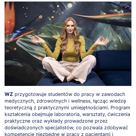
WZ
przygotowuje studentów do pracy w zawodach
O
medycznych, zdrowotnych i wellness, łącząc wiedzę
d
teoretyczną z praktycznymi umiejętnościami. Program
A
kształcenia obejmuje laboratoria, warsztaty, ćwiczenia
ga
praktyczne oraz wykłady prowadzone przez
o
doświadczonych specjalistów, co pozwala zdobywać
t
kompetencje niezbędne w pracy z pacjentami i
z