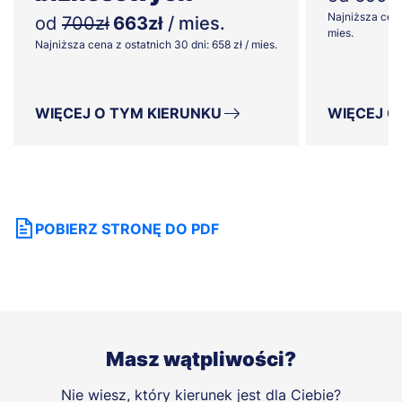
Najniższa cena
od
700zł
663zł
/ mies.
mies.
Najniższa cena z ostatnich 30 dni: 658 zł / mies.
WIĘCEJ O TYM KIERUNKU
WIĘCEJ O
POBIERZ STRONĘ DO PDF
Masz wątpliwości?
Nie wiesz, który kierunek jest dla Ciebie?