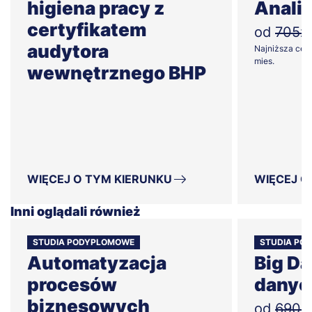
higiena pracy z
Anali
certyfikatem
od
705zł
audytora
Najniższa cena
mies.
wewnętrznego BHP
WIĘCEJ O TYM KIERUNKU
WIĘCEJ O
Inni oglądali również
STUDIA PODYPLOMOWE
STUDIA PO
Automatyzacja
Big Da
procesów
danyc
biznesowych
od
690zł