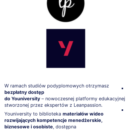
W ramach studiów podyplomowych otrzymasz
T
bezpłatny dostęp
L
do Youniversity
– nowoczesnej platformy edukacyjnej
r
stworzonej przez ekspertów z Leanpassion.
D
Youniversity to biblioteka
materiałów wideo
o
rozwijających kompetencje menedżerskie,
c
biznesowe i osobiste
, dostępna