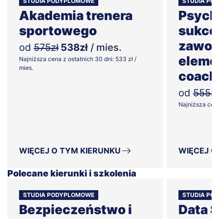
STUDIA PODYPLOMOWE
STUDIA PO
Akademia trenera
Psych
sportowego
sukce
zawod
od
575zł
538zł
/ mies.
eleme
Najniższa cena z ostatnich 30 dni: 533 zł /
mies.
coach
od
555zł
Najniższa cena 
WIĘCEJ O TYM KIERUNKU
WIĘCEJ O
Polecane kierunki i szkolenia
STUDIA PODYPLOMOWE
STUDIA PO
Bezpieczeństwo i
Data S