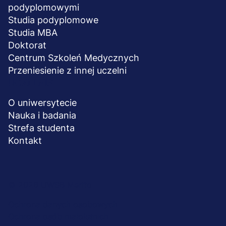
podyplomowymi
Studia podyplomowe
Studia MBA
Doktorat
Centrum Szkoleń Medycznych
Przeniesienie z innej uczelni
UCZELNIA
O uniwersytecie
Nauka i badania
Strefa studenta
Kontakt
Menu
© 2026 UWSB Merito
stopka-
Ochrona danych osobowych
Ochrona osób małoletnich