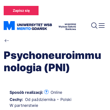
Przejdź
do
Zapisz się
treści
Ścieżka
nawigacyjna
Psychoneuroimmu
nologia (PNI)
Sposób realizacji:
Online
Cechy:
Od października
Polski
W partnerstwie