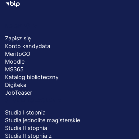
Menu
NA SKRÓTY
stopka
Zapisz się
Konto kandydata
MeritoGO
Moodle
MS365
Katalog biblioteczny
Digiteka
JobTeaser
STUDIA I SZKOLENIA
Studia I stopnia
Studia jednolite magisterskie
Studia II stopnia
Studia II stopnia z