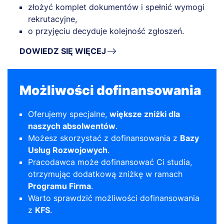
złożyć komplet dokumentów i spełnić wymogi
rekrutacyjne,
o przyjęciu decyduje kolejność zgłoszeń.
DOWIEDZ SIĘ WIĘCEJ
Możliwości dofinansowania
Oferujemy specjalne,
większe zniżki dla
naszych absolwentów
.
Możesz skorzystać z dofinansowania z
Bazy
Usług Rozwojowych
.
Pracodawca może dofinansować Ci studia,
otrzymując dodatkową zniżkę w ramach
Programu Firma
.
Warto sprawdzić możliwości dofinansowania
z
KFS
.