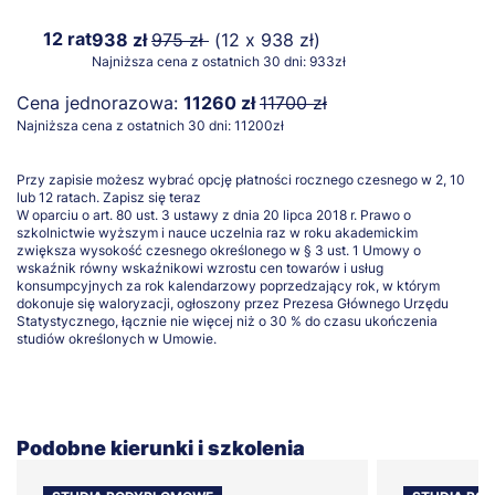
12 rat
938 zł
975 zł
(12 x 938 zł)
Najniższa cena z ostatnich 30 dni: 933zł
Cena jednorazowa:
11260 zł
11700 zł
Najniższa cena z ostatnich 30 dni: 11200zł
Przy zapisie możesz wybrać opcję płatności rocznego czesnego w 2, 10
lub 12 ratach.
Zapisz się teraz
W oparciu o art. 80 ust. 3 ustawy z dnia 20 lipca 2018 r. Prawo o
szkolnictwie wyższym i nauce uczelnia raz w roku akademickim
zwiększa wysokość czesnego określonego w § 3 ust. 1 Umowy o
wskaźnik równy wskaźnikowi wzrostu cen towarów i usług
konsumpcyjnych za rok kalendarzowy poprzedzający rok, w którym
dokonuje się waloryzacji, ogłoszony przez Prezesa Głównego Urzędu
Statystycznego, łącznie nie więcej niż o 30 % do czasu ukończenia
studiów określonych w Umowie.
Podobne kierunki i szkolenia