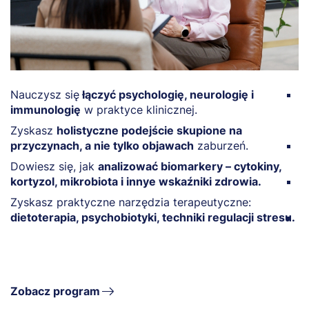
Nauczysz się
łączyć psychologię, neurologię i
W
immunologię
w praktyce klinicznej.
b
w 
Zyskasz
holistyczne podejście skupione na
przyczynach, a nie tylko objawach
zaburzeń.
Z
s
Dowiesz się, jak
analizować biomarkery – cytokiny,
kortyzol, mikrobiota i innye wskaźniki zdrowia.
Z
c
Zyskasz praktyczne narzędzia terapeutyczne:
dietoterapia, psychobiotyki, techniki regulacji stresu.
N
s
o
Zobacz program