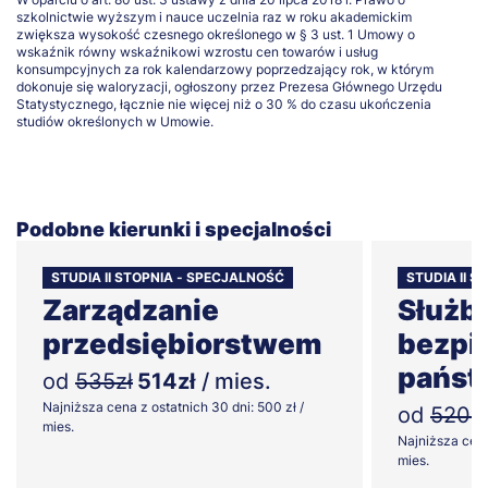
szkolnictwie wyższym i nauce uczelnia raz w roku akademickim
zwiększa wysokość czesnego określonego w § 3 ust. 1 Umowy o
wskaźnik równy wskaźnikowi wzrostu cen towarów i usług
konsumpcyjnych za rok kalendarzowy poprzedzający rok, w którym
dokonuje się waloryzacji, ogłoszony przez Prezesa Głównego Urzędu
Statystycznego, łącznie nie więcej niż o 30 % do czasu ukończenia
studiów określonych w Umowie.
Podobne kierunki i specjalności
STUDIA II STOPNIA - SPECJALNOŚĆ
STUDIA II 
Zarządzanie
Służb
przedsiębiorstwem
bezpi
państ
od
535zł
514zł
/ mies.
Najniższa cena z ostatnich 30 dni: 500 zł /
od
520zł
mies.
Najniższa cena
mies.