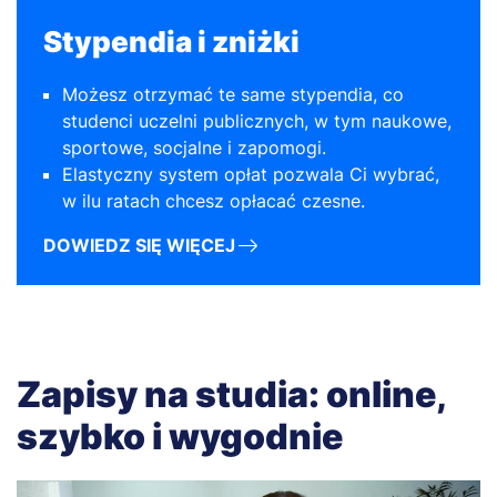
Stypendia i zniżki
Możesz otrzymać te same stypendia, co
studenci uczelni publicznych, w tym naukowe,
sportowe, socjalne i zapomogi.
Elastyczny system opłat pozwala Ci wybrać,
w ilu ratach chcesz opłacać czesne.
DOWIEDZ SIĘ WIĘCEJ
Zapisy na studia: online,
szybko i wygodnie