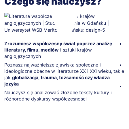
Czego się nauczysz?
Zrozumiesz współczesny świat poprzez analizę
R
literatury, filmu, mediów
i sztuki krajów
n
anglojęzycznych
m
Poznasz najważniejsze zjawiska społeczne i
Z
ideologiczne obecne w literaturze XX i XXI wieku, takie
m
jak
globalizacja, trauma, tożsamość czy władza
e
języka
P
Nauczysz się analizować złożone teksty kultury i
w
różnorodne dyskursy współczesności
z
k