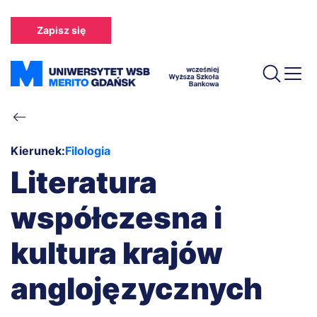
Przejdź
do
Zapisz się
treści
Ścieżka
nawigacyjna
Kierunek:
Filologia
Literatura
współczesna i
kultura krajów
anglojęzycznych