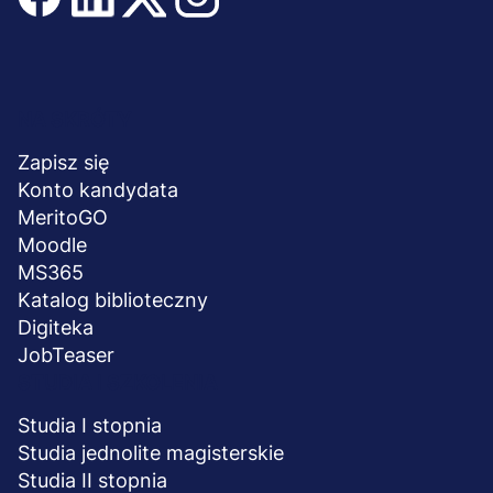
Menu
NA SKRÓTY
stopka
Zapisz się
Konto kandydata
MeritoGO
Moodle
MS365
Katalog biblioteczny
Digiteka
JobTeaser
STUDIA I SZKOLENIA
Studia I stopnia
Studia jednolite magisterskie
Studia II stopnia