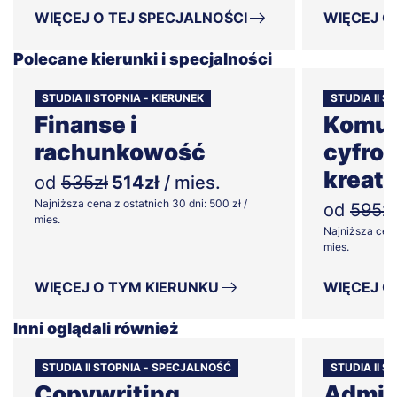
WIĘCEJ O TEJ SPECJALNOŚCI
WIĘCEJ O
Polecane kierunki i specjalności
STUDIA II STOPNIA - KIERUNEK
STUDIA II S
Finanse i
Komun
rachunkowość
cyfrow
kreat
od
535zł
514zł
/ mies.
Najniższa cena z ostatnich 30 dni: 500 zł /
od
595zł
mies.
Najniższa cena
mies.
WIĘCEJ O TYM KIERUNKU
WIĘCEJ O
Inni oglądali również
STUDIA II STOPNIA - SPECJALNOŚĆ
STUDIA II 
Copywriting
Admin