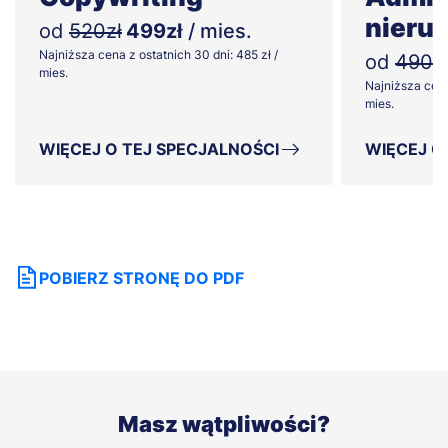
nieru
od
520zł
499zł
/ mies.
Najniższa cena z ostatnich 30 dni: 485 zł /
od
490z
mies.
Najniższa cena
mies.
WIĘCEJ O TEJ SPECJALNOŚCI
WIĘCEJ O
POBIERZ STRONĘ DO PDF
Masz wątpliwości?