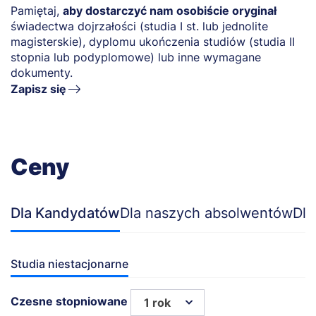
Pamiętaj,
aby dostarczyć nam osobiście oryginał
świadectwa dojrzałości (studia I st. lub jednolite
magisterskie), dyplomu ukończenia studiów (studia II
stopnia lub podyplomowe) lub inne wymagane
dokumenty.
Zapisz się
Ceny
Dla Kandydatów
Dla naszych absolwentów
Dla
Studia niestacjonarne
Czesne stopniowane
1 rok