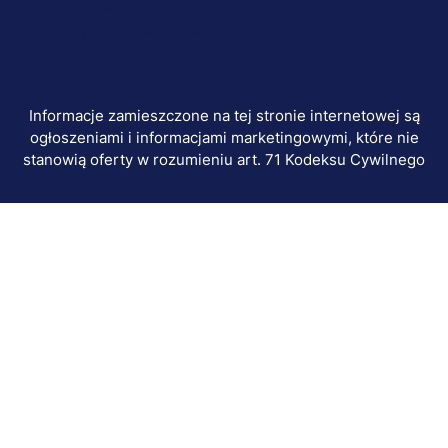
Ochrona osób małoletnich
dodatkowe
Polityka plików "cookies"
Informacje zamieszczone na tej stronie internetowej są
ogłoszeniami i informacjami marketingowymi, które nie
stanowią oferty w rozumieniu art. 71 Kodeksu Cywilnego