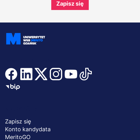
Zapisz się
Dołącz i bądź na bieżąco
Menu
NA SKRÓTY
stopka
Zapisz się
Konto kandydata
MeritoGO