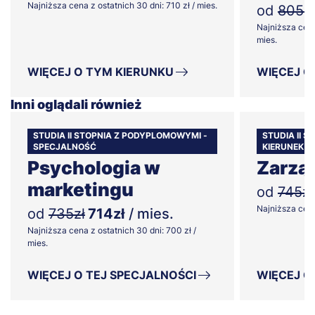
Najniższa cena z ostatnich 30 dni: 710 zł / mies.
od
805zł
Najniższa cena
mies.
WIĘCEJ O TYM KIERUNKU
WIĘCEJ O
Inni oglądali również
STUDIA II STOPNIA Z PODYPLOMOWYMI -
STUDIA II 
SPECJALNOŚĆ
KIERUNEK
Psychologia w
Zarzą
marketingu
od
745zł
Najniższa cena 
od
735zł
714zł
/ mies.
Najniższa cena z ostatnich 30 dni: 700 zł /
mies.
WIĘCEJ O TEJ SPECJALNOŚCI
WIĘCEJ O