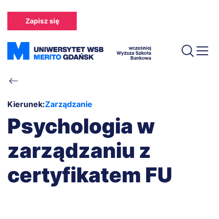
Przejdź
do
Zapisz się
treści
Ścieżka
nawigacyjna
Kierunek:
Zarządzanie
Psychologia w
zarządzaniu z
certyfikatem FU