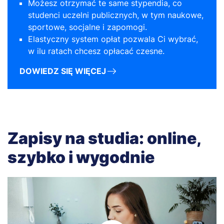
Możesz otrzymać te same stypendia, co
studenci uczelni publicznych, w tym naukowe,
sportowe, socjalne i zapomogi.
Elastyczny system opłat pozwala Ci wybrać,
w ilu ratach chcesz opłacać czesne.
DOWIEDZ SIĘ WIĘCEJ
Zapisy na studia: online,
szybko i wygodnie