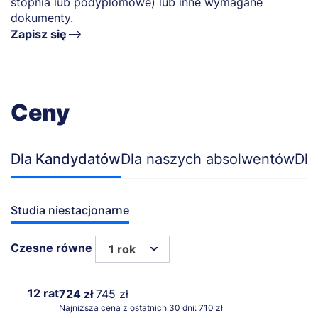
stopnia lub podyplomowe) lub inne wymagane
dokumenty.
Zapisz się
Ceny
Dla Kandydatów
Dla naszych absolwentów
Dla
Studia niestacjonarne
Czesne równe
1 rok
12 rat
724 zł
745 zł
Najniższa cena z ostatnich 30 dni: 710 zł