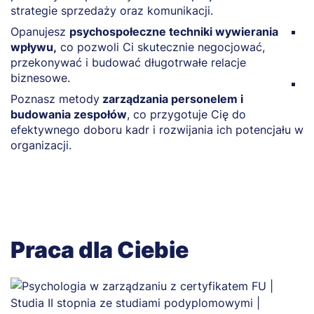
strategie sprzedaży oraz komunikacji.
p
Opanujesz
psychospołeczne techniki wywierania
N
wpływu,
co pozwoli Ci skutecznie negocjować,
p
przekonywać i budować długotrwałe relacje
o
biznesowe.
Z
Poznasz metody
zarządzania personelem i
e
budowania zespołów
, co przygotuje Cię do
k
efektywnego doboru kadr i rozwijania ich potencjału w
p
organizacji.
Praca dla Ciebie