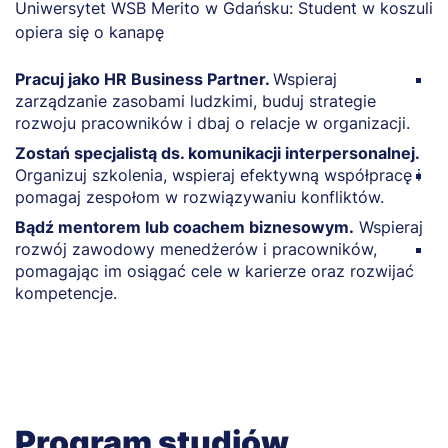
Pracuj jako HR Business Partner.
Wspieraj
Za
zarządzanie zasobami ludzkimi, buduj strategie
P
rozwoju pracowników i dbaj o relacje w organizacji.
p
z
Zostań specjalistą ds. komunikacji interpersonalnej.
Organizuj szkolenia, wspieraj efektywną współpracę i
P
pomagaj zespołom w rozwiązywaniu konfliktów.
m
w
Bądź mentorem lub coachem biznesowym.
Wspieraj
rozwój zawodowy menedżerów i pracowników,
Z
pomagając im osiągać cele w karierze oraz rozwijać
r
kompetencje.
dł
Program studiów