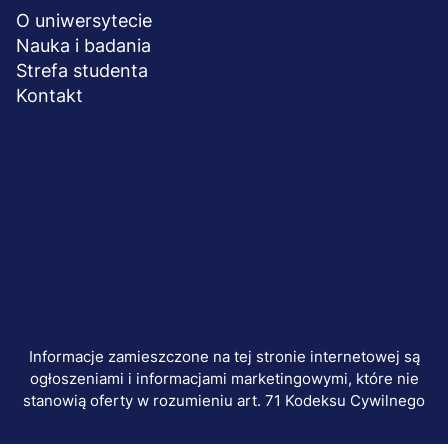
O uniwersytecie
Nauka i badania
Strefa studenta
Kontakt
Menu
© 2026 UWSB Merito
stopka-
Ochrona danych osobowych
Ochrona osób małoletnich
dodatkowe
Polityka plików "cookies"
Informacje zamieszczone na tej stronie internetowej są
ogłoszeniami i informacjami marketingowymi, które nie
stanowią oferty w rozumieniu art. 71 Kodeksu Cywilnego