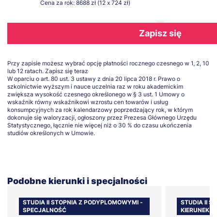
Cena za rok: 8688 zł (12 x 724 zł)
Zapisz się
Przy zapisie możesz wybrać opcję płatności rocznego czesnego w 1, 2, 10
lub 12 ratach.
Zapisz się teraz
W oparciu o art. 80 ust. 3 ustawy z dnia 20 lipca 2018 r. Prawo o
szkolnictwie wyższym i nauce uczelnia raz w roku akademickim
zwiększa wysokość czesnego określonego w § 3 ust. 1 Umowy o
wskaźnik równy wskaźnikowi wzrostu cen towarów i usług
konsumpcyjnych za rok kalendarzowy poprzedzający rok, w którym
dokonuje się waloryzacji, ogłoszony przez Prezesa Głównego Urzędu
Statystycznego, łącznie nie więcej niż o 30 % do czasu ukończenia
studiów określonych w Umowie.
Podobne kierunki i specjalności
STUDIA II STOPNIA Z PODYPLOMOWYMI -
STUDIA II 
SPECJALNOŚĆ
KIERUNEK