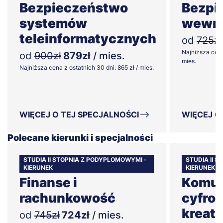
Bezpieczeństwo
Bezpi
systemów
wewnę
teleinformatycznych
od
725zł
Najniższa cena
od
900zł
879zł
/ mies.
mies.
Najniższa cena z ostatnich 30 dni: 865 zł / mies.
WIĘCEJ O TEJ SPECJALNOŚCI
WIĘCEJ O
Polecane kierunki i specjalności
STUDIA II STOPNIA Z PODYPLOMOWYMI -
STUDIA II 
KIERUNEK
KIERUNEK
Finanse i
Komun
rachunkowość
cyfrow
kreat
od
745zł
724zł
/ mies.