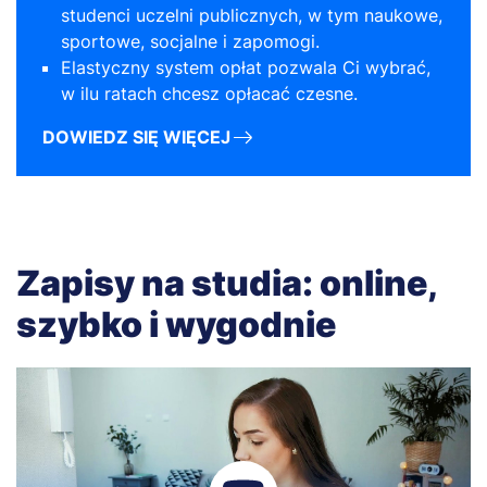
studenci uczelni publicznych, w tym naukowe,
sportowe, socjalne i zapomogi.
Elastyczny system opłat pozwala Ci wybrać,
w ilu ratach chcesz opłacać czesne.
DOWIEDZ SIĘ WIĘCEJ
Zapisy na studia: online,
szybko i wygodnie