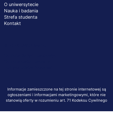
O uniwersytecie
Nauka i badania
Strefa studenta
Kontakt
Menu
© 2026 UWSB Merito
stopka-
Ochrona danych osobowych
Ochrona osób małoletnich
dodatkowe
Polityka plików "cookies"
Informacje zamieszczone na tej stronie internetowej są
ogłoszeniami i informacjami marketingowymi, które nie
stanowią oferty w rozumieniu art. 71 Kodeksu Cywilnego