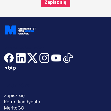
Zapisz się
Dołącz i bądź na bieżąco
Menu
NA SKRÓTY
stopka
Zapisz się
Konto kandydata
MeritoGO