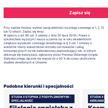
Zapisz się
Przy zapisie możesz wybrać opcję płatności rocznego czesnego w 1, 2, 10
lub 12 ratach.
Zapisz się teraz
W oparciu o art. 80 ust. 3 ustawy z dnia 20 lipca 2018 r. Prawo o
szkolnictwie wyższym i nauce uczelnia raz w roku akademickim
zwiększa wysokość czesnego określonego w § 3 ust. 1 Umowy o
wskaźnik równy wskaźnikowi wzrostu cen towarów i usług
konsumpcyjnych za rok kalendarzowy poprzedzający rok, w którym
dokonuje się waloryzacji, ogłoszony przez Prezesa Głównego Urzędu
Statystycznego, łącznie nie więcej niż o 30 % do czasu ukończenia
studiów określonych w Umowie.
Podobne kierunki i specjalności
STUDIA II STOPNIA Z PODYPLOMOWYMI -
STUDIA II 
SPECJALNOŚĆ
KIERUNEK
Filologia angielska z
Kosme