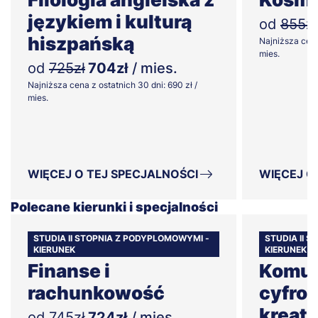
językiem i kulturą
od
855zł
hiszpańską
Najniższa cena
mies.
od
725zł
704zł
/ mies.
Najniższa cena z ostatnich 30 dni: 690 zł /
mies.
WIĘCEJ O TEJ SPECJALNOŚCI
WIĘCEJ O
Polecane kierunki i specjalności
STUDIA II STOPNIA Z PODYPLOMOWYMI -
STUDIA II 
KIERUNEK
KIERUNEK
Finanse i
Komun
rachunkowość
cyfrow
kreat
od
745zł
724zł
/ mies.