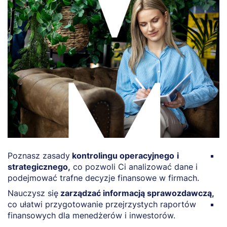
Poznasz zasady
kontrolingu operacyjnego
i
O
strategicznego,
co pozwoli Ci analizować dane i
z
podejmować trafne decyzje finansowe w firmach.
w
r
Nauczysz się
zarządzać informacją sprawozdawczą,
co ułatwi przygotowanie przejrzystych raportów
N
finansowych dla menedżerów i inwestorów.
b
z