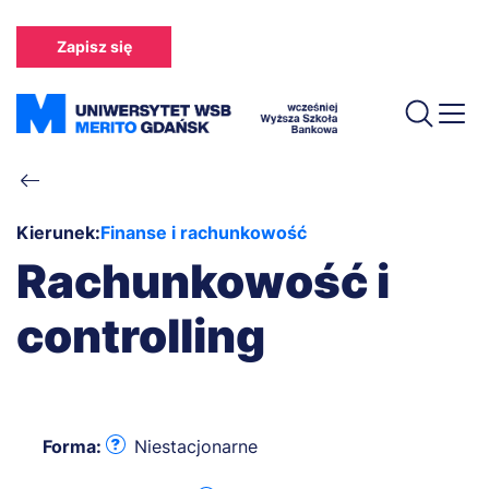
Przejdź
do
Zapisz się
treści
Ścieżka
nawigacyjna
Kierunek:
Finanse i rachunkowość
Rachunkowość i
controlling
Forma:
Niestacjonarne