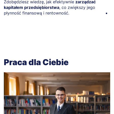
Zdobędziesz wiedzę, jak efektywnie
zarządzać
w
kapitałem przedsiębiorstwa
, co zwiększy jego
płynność finansową i rentowność.
P
w
o
Praca dla Ciebie