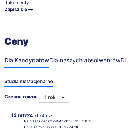
dokumenty.
Zapisz się
Ceny
Dla Kandydatów
Dla naszych absolwentów
Dla
Studia niestacjonarne
Czesne równe
1 rok
12 rat
724 zł
745 zł
Najniższa cena z ostatnich 30 dni: 710 zł
Cena za rok: 8688 zł (12 x 724 zł)