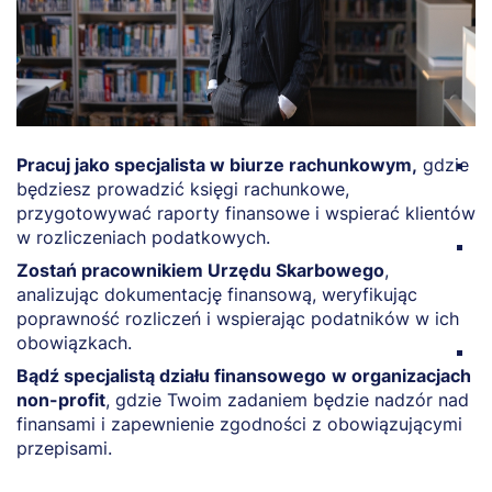
Pracuj jako specjalista w biurze rachunkowym,
gdzie
Za
będziesz prowadzić księgi rachunkowe,
a
przygotowywać raporty finansowe i wspierać klientów
p
w rozliczeniach podatkowych.
R
Zostań pracownikiem Urzędu Skarbowego
,
p
analizując dokumentację finansową, weryfikując
r
poprawność rozliczeń i wspierając podatników w ich
f
obowiązkach.
Z
Bądź specjalistą działu finansowego
w organizacjach
f
non-profit
, gdzie Twoim zadaniem będzie nadzór nad
k
finansami i zapewnienie zgodności z obowiązującymi
p
przepisami.