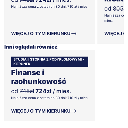
Najniższa cena z ostatnich 30 dni: 710 zł / mies.
od
805zł
Najniższa cena
mies.
WIĘCEJ O TYM KIERUNKU
WIĘCEJ O
Inni oglądali również
STUDIA II STOPNIA Z PODYPLOMOWYMI -
KIERUNEK
Finanse i
rachunkowość
od
745zł
724zł
/ mies.
Najniższa cena z ostatnich 30 dni: 710 zł / mies.
WIĘCEJ O TYM KIERUNKU