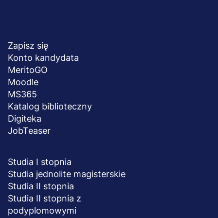
Menu
NA SKRÓTY
stopka
Zapisz się
Konto kandydata
MeritoGO
Moodle
MS365
Katalog biblioteczny
Digiteka
JobTeaser
STUDIA I SZKOLENIA
Studia I stopnia
Studia jednolite magisterskie
Studia II stopnia
Studia II stopnia z
podyplomowymi