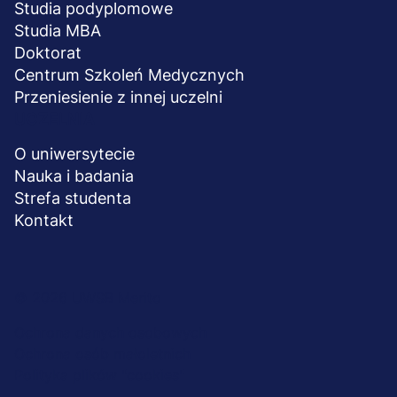
Studia podyplomowe
Studia MBA
Doktorat
Centrum Szkoleń Medycznych
Przeniesienie z innej uczelni
UCZELNIA
O uniwersytecie
Nauka i badania
Strefa studenta
Kontakt
Menu
© 2026 UWSB Merito
stopka-
Ochrona danych osobowych
Ochrona osób małoletnich
dodatkowe
Polityka plików "cookies"