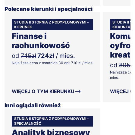
Polecane kierunki i specjalności
STUDIA II STOPNIA Z PODYPLOMOWYMI -
STUDIA II 
KIERUNEK
KIERUNEK
Finanse i
Komun
rachunkowość
cyfrow
kreat
od
745zł
724zł
/ mies.
Najniższa cena z ostatnich 30 dni: 710 zł / mies.
od
805zł
Najniższa cena
mies.
WIĘCEJ O TYM KIERUNKU
WIĘCEJ O
Inni oglądali również
STUDIA II STOPNIA Z PODYPLOMOWYMI -
SPECJALNOŚĆ
Analityk biznesowy