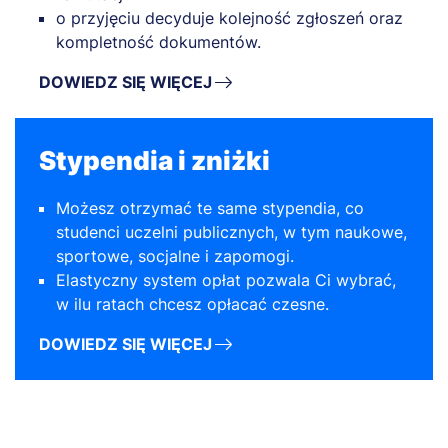
o przyjęciu decyduje kolejność zgłoszeń oraz
kompletność dokumentów.
DOWIEDZ SIĘ WIĘCEJ
Stypendia i zniżki
Możesz otrzymać te same stypendia, co
studenci uczelni publicznych, w tym naukowe,
sportowe, socjalne i zapomogi.
Elastyczny system opłat pozwala Ci wybrać,
w ilu ratach chcesz opłacać czesne.
DOWIEDZ SIĘ WIĘCEJ