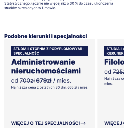
Statystycznego, łącznie nie więcej niż o 30 % do czasu ukończenia
studiów określonych w Umowie.
Podobne kierunki i specjalności
STUDIA II STOPNIA Z PODYPLOMOWYMI -
STUDIA II 
SPECJALNOŚĆ
KIERUNEK
Administrowanie
Filolo
nieruchomościami
od
725zł
Najniższa cena
od
700zł
679zł
/ mies.
mies.
Najniższa cena z ostatnich 30 dni: 665 zł / mies.
WIĘCEJ O TEJ SPECJALNOŚCI
WIĘCEJ O