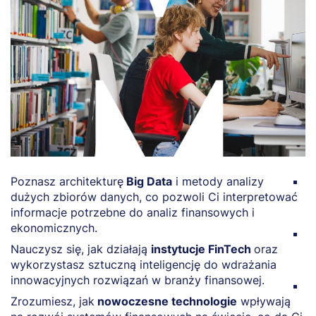
Poznasz architekturę
Big Data
i metody analizy
O
dużych zbiorów danych, co pozwoli Ci interpretować
B
informacje potrzebne do analiz finansowych i
p
ekonomicznych.
P
Nauczysz się, jak działają
instytucje FinTech
oraz
f
wykorzystasz sztuczną inteligencję do wdrażania
e
innowacyjnych rozwiązań w branży finansowej.
N
Zrozumiesz, jak
nowoczesne technologie
wpływają
k