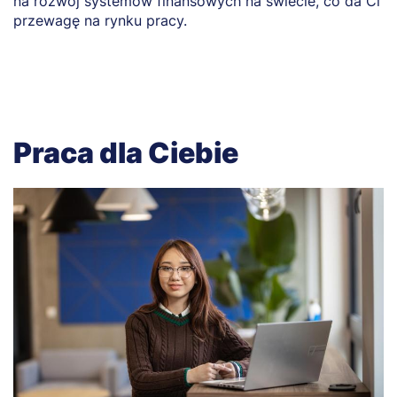
na rozwój systemów finansowych na świecie, co da Ci
s
przewagę na rynku pracy.
d
Praca dla Ciebie