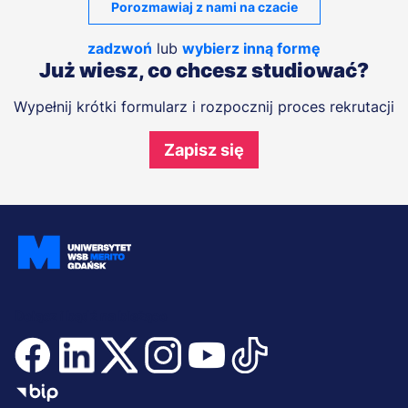
Porozmawiaj z nami na czacie
zadzwoń
lub
wybierz inną formę
Już wiesz, co chcesz studiować?
Wypełnij krótki formularz i rozpocznij proces rekrutacji
Zapisz się
Dołącz i bądź na bieżąco