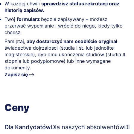
W każdej chwili
sprawdzisz status rekrutacji oraz
historię zapisów.
Twój
formularz
będzie zapisywany – możesz
przerwać wypełnianie i wrócić do niego, kiedy tylko
chcesz.
Pamiętaj,
aby dostarczyć nam osobiście oryginał
świadectwa dojrzałości (studia I st. lub jednolite
magisterskie), dyplomu ukończenia studiów (studia II
stopnia lub podyplomowe) lub inne wymagane
dokumenty.
Zapisz się
Ceny
Dla Kandydatów
Dla naszych absolwentów
Dla