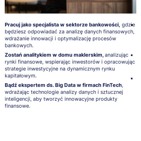
Pracuj jako specjalista w sektorze bankowości,
gdzie
Z
będziesz odpowiadać za analizę danych finansowych,
f
wdrażanie innowacji i optymalizację procesów
d
bankowych.
p
Zostań analitykiem w domu maklerskim,
analizując
R
rynki finansowe, wspierając inwestorów i opracowując
p
strategie inwestycyjne na dynamicznym rynku
k
kapitałowym.
Z
Bądź ekspertem ds. Big Data w firmach FinTech
,
p
wdrażając technologie analizy danych i sztucznej
z
inteligencji, aby tworzyć innowacyjne produkty
f
finansowe.