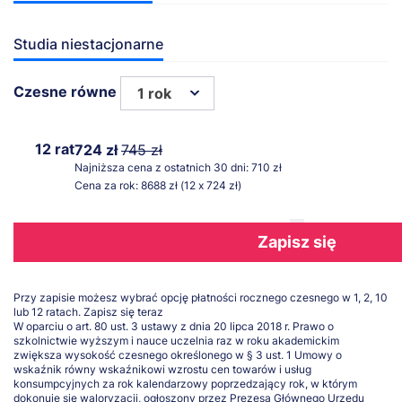
Studia niestacjonarne
Czesne równe
1 rok
12 rat
724 zł
745 zł
Najniższa cena z ostatnich 30 dni: 710 zł
Cena za rok: 8688 zł (12 x 724 zł)
Zapisz się
Przy zapisie możesz wybrać opcję płatności rocznego czesnego w 1, 2, 10
lub 12 ratach.
Zapisz się teraz
W oparciu o art. 80 ust. 3 ustawy z dnia 20 lipca 2018 r. Prawo o
szkolnictwie wyższym i nauce uczelnia raz w roku akademickim
zwiększa wysokość czesnego określonego w § 3 ust. 1 Umowy o
wskaźnik równy wskaźnikowi wzrostu cen towarów i usług
konsumpcyjnych za rok kalendarzowy poprzedzający rok, w którym
dokonuje się waloryzacji, ogłoszony przez Prezesa Głównego Urzędu