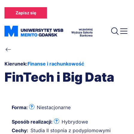
Przejdź
do
Zapisz się
treści
Ścieżka
nawigacyjna
Kierunek:
Finanse i rachunkowość
FinTech i Big Data
Forma:
Niestacjonarne
Sposób realizacji:
Hybrydowe
Cechy:
Studia II stopnia z podyplomowymi