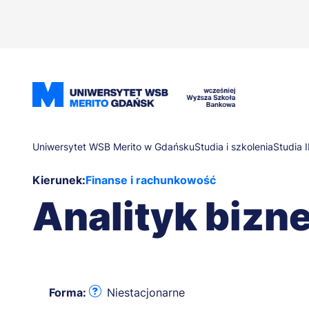
Przejdź
do
treści
Ścieżka
Uniwersytet WSB Merito w Gdańsku
Studia i szkolenia
Studia 
Kierunek:
Finanse i rachunkowość
nawigacyjna
Analityk biz
Forma:
Niestacjonarne