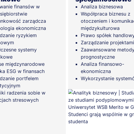
wanie finansów w
Analiza biznesowa
siębiorstwie
Współpraca biznesu z
unkowość zarządcza
otoczeniem i komunika
ologia ekonomiczna
międzykulturowa
dzanie ryzykiem
Prawo spółek handlow
nsowym
Zarządzanie projektam
czesne systemy
Zaawansowane metod
tkowe
prognostyczne
se międzynarodowe
Analiza finansowo-
yka ESG w finansach
ekonomiczna
dzanie portfelem
Wykorzystanie system
tycyjnym
iki radzenia sobie w
cjach stresowych