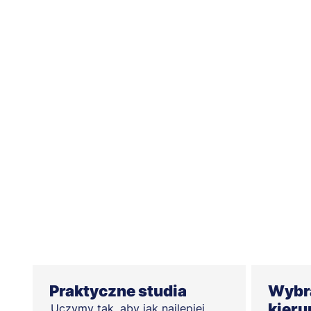
Praktyczne studia
Wybra
kier
Uczymy tak, aby jak najlepiej