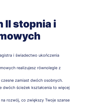
II stopnia i
omowych
gistra i świadectwo ukończenia
mowych realizujesz równolegle z
ze czesne zamiast dwóch osobnych.
e dwóch ścieżek kształcenia to więcej
 na rozwój, co zwiększy Twoje szanse