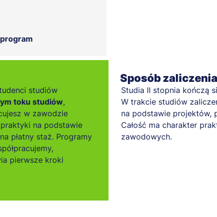
 program
Sposób zaliczeni
tudenci studiów
Studia II stopnia kończą 
łym toku studiów
,
W trakcie studiów zalicz
cujesz w zawodzie
na podstawie projektów, 
praktyki na podstawie
Całość ma charakter prak
 na płatny staż. Programy
zawodowych.
spółpracujemy,
ia pierwsze kroki