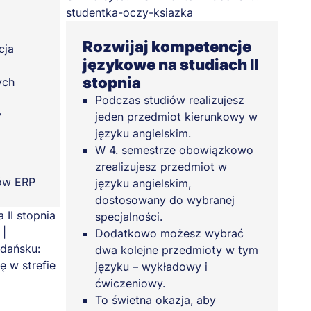
Rozwijaj kompetencje
cja
językowe na studiach II
stopnia
ych
i
Podczas studiów realizujesz
y
jeden przedmiot kierunkowy w
języku angielskim.
W 4. semestrze obowiązkowo
zrealizujesz przedmiot w
ów ERP
języku angielskim,
dostosowany do wybranej
specjalności.
Dodatkowo możesz wybrać
dwa kolejne przedmioty w tym
języku – wykładowy i
ćwiczeniowy.
To świetna okazja, aby