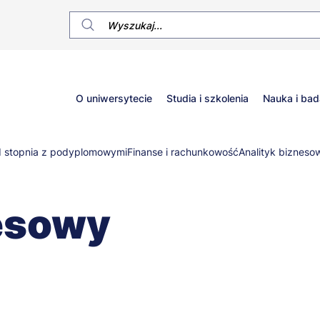
Główne
O uniwersytecie
Studia i szkolenia
Nauka i bad
menu
II stopnia z podyplomowymi
Finanse i rachunkowość
Analityk bizneso
nesowy