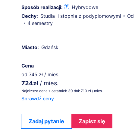
Sposób realizacji:
Hybrydowe
Cechy:
Studia II stopnia z podyplomowymi
Od 
4 semestry
Miasto:
Gdańsk
Cena
od
745 zł / mies.
724zł
/ mies.
Najniższa cena z ostatnich 30 dni: 710 zł / mies.
Sprawdź ceny
Zadaj pytanie
Zapisz się