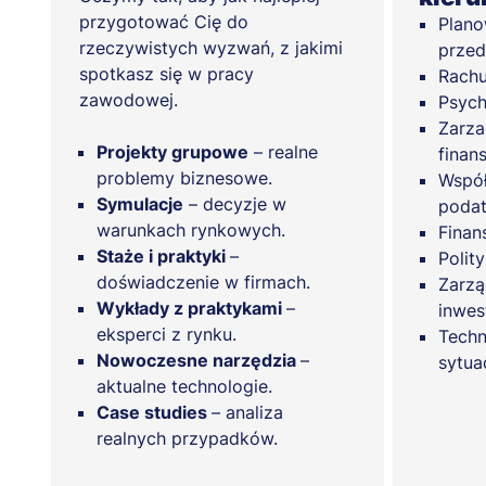
przygotować Cię do
Plano
rzeczywistych wyzwań, z jakimi
przed
spotkasz się w pracy
Rach
zawodowej.
Psych
Zarza
Projekty grupowe
– realne
fina
problemy biznesowe.
Współ
Symulacje
– decyzje w
poda
warunkach rynkowych.
Finan
Staże i praktyki
–
Polit
doświadczenie w firmach.
Zarzą
Wykłady z praktykami
–
inwes
eksperci z rynku.
Techn
Nowoczesne narzędzia
–
sytua
aktualne technologie.
Case studies
– analiza
realnych przypadków.