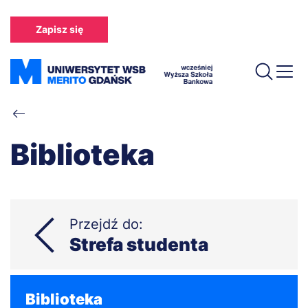
Przejdź
do
Zapisz się
treści
Ścieżka
nawigacyjna
Biblioteka
Przejdź do:
Strefa studenta
Biblioteka