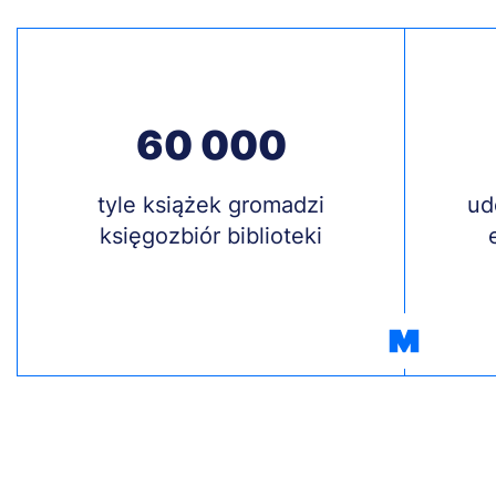
60 000
Treść
tyle książek gromadzi
Treś
ud
księgozbiór biblioteki