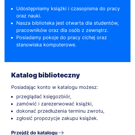
Udostępniamy książki i czasopisma do pracy
oraz nauki.
Nasza biblioteka jest otwarta dla studentów,
pracowników oraz dla osób z zewnątrz.
Posiadamy pokoje do pracy cichej oraz
stanowiska komputerowe.
Katalog biblioteczny
Posiadając konto w katalogu możesz:
przeglądać księgozbiór,
zamówić i zarezerwować książki,
dokonać przedłużenia terminu zwrotu,
zgłosić propozycje zakupu książek.
Przejdź do katalogu