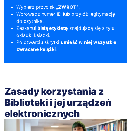
Wybierz przycisk
„ZWROT”
.
Wprowadź numer ID
lub
przyłóż legitymację
do czytnika.
Zeskanuj
białą etykietę
znajdującą się z tyłu
okładki książki.
Po otwarciu skrytki
umieść w niej wszystkie
zwracane książki
.
Zasady korzystania z
Biblioteki i jej urządzeń
elektronicznych