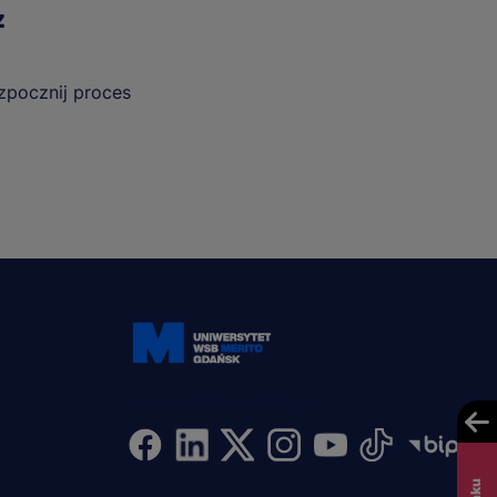
z
ozpocznij proces
Dołącz i bądź na bieżąco