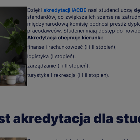
Dzięki
akredytacji IACBE
nasi studenci uczą s
standardów, co zwiększa ich szanse na zatrudni
międzynarodową komisję podnosi prestiż dyplo
pracodawców. Studenci mają dostęp do nowocz
Akredytacja obejmuje kierunki:
finanse i rachunkowość (I i II stopień),
logistyka (I stopień),
zarządzanie (I i II stopień),
turystyka i rekreacja (I i II stopień).
st akredytacja dla st