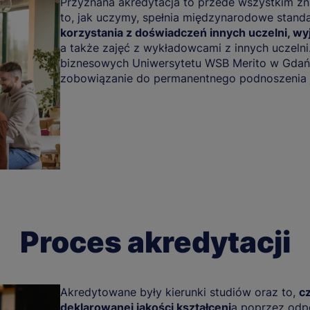
Przyznana akredytacja to przede wszystkim zna
to, jak uczymy, spełnia międzynarodowe stand
korzystania z doświadczeń innych uczelni, wyj
a także zajęć z wykładowcami z innych uczelni
biznesowych Uniwersytetu WSB Merito w Gdańs
zobowiązanie do permanentnego podnoszenia ja
Proces akredytacji
Akredytowane były kierunki studiów oraz to,
c
deklarowanej jakości kształceni
a poprzez odpo