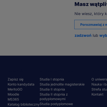
Masz wątpl
Nie wiesz, który k
Porozmawiaj z n
zadzwoń
lub
wyb
Menu
NA SKRÓTY
STUDIA I SZKOLENIA
UCZELNI
Zapisz się
Studia I stopnia
O uniwers
stopka
Konto kandydata
Studia jednolite magisterskie
Nauka i b
MeritoGO
Studia II stopnia
Strefa st
Moodle
Studia II stopnia z
Kontakt
podyplomowymi
MS365
Studia podyplomowe
Katalog biblioteczny