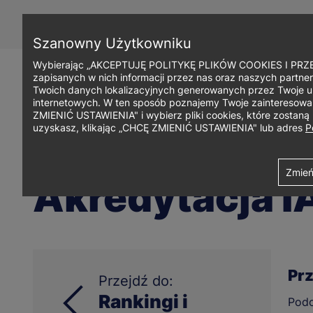
Przejdź
do
treści
Szanowny Użytkowniku
Wybierając „AKCEPTUJĘ POLITYKĘ PLIKÓW COOKIES I PRZEC
zapisanych w nich informacji przez nas oraz naszych partner
Twoich danych lokalizacyjnych generowanych przez Twoje u
internetowych. W ten sposób poznajemy Twoje zainteresowani
ZMIENIĆ USTAWIENIA" i wybierz pliki cookies, które zostan
uzyskasz, klikając „CHCĘ ZMIENIĆ USTAWIENIA" lub adres
P
Ścieżka
Uniwersytet WSB Merito w Gdańsku
O uniwersytecie
Rankingi 
Zmień
Akredytacja 
nawigacyjna
Prz
Przejdź do:
Rankingi i
Podo