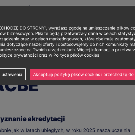
HODZĘ DO STRONY", wyrażasz zgodę na umieszczanie plików cook
ów biznesowych. Pliki te będą przetwarzały dane w celach statystycz
rządzenie oraz w celach marketingowych, które obejmują zautomaty
Główne
O uniwersytecie
Studia i szkolenia
Nauka i bad
a dotyczące naszej oferty i dostosowujemy do nich komunikaty mar
ą umieszczone na Twoich urządzeniach. Więcej informacji o przetwa
menu
olityce prywatności
oraz w
Polityce plików cookies
i akredytacje
Akredytacja IACBE
 ustawienia
Akceptuję politykę plików cookies i przechodzę do 
IACBE
yznanie akredytacji
bnie jak w latach ubiegłych, w roku 2025 nasza uczelnia