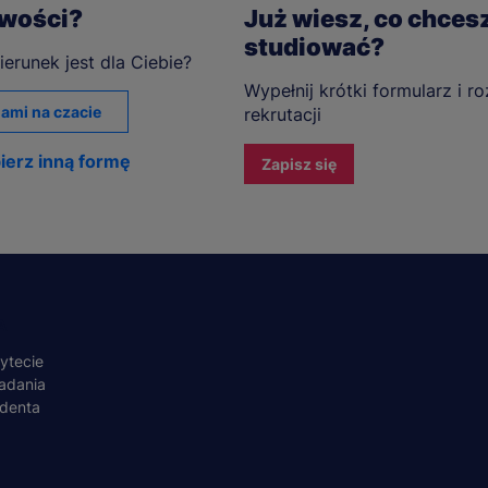
iwości?
Już wiesz, co chces
studiować?
ierunek jest dla Ciebie?
Wypełnij krótki formularz i r
ami na czacie
rekrutacji
ierz inną formę
Zapisz się
A
ytecie
adania
udenta