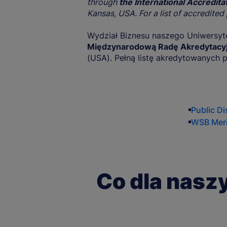
through
the International Accredit
Kansas, USA. For a list of accredit
Wydział Biznesu naszego Uniwersyt
Międzynarodową Radę Akredytacyj
(USA). Pełną listę akredytowanych
Public D
WSB Merit
Co dla nasz