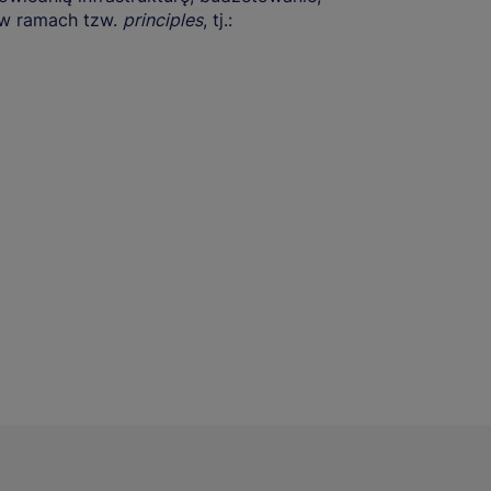
w ramach tzw.
principles
, tj.: