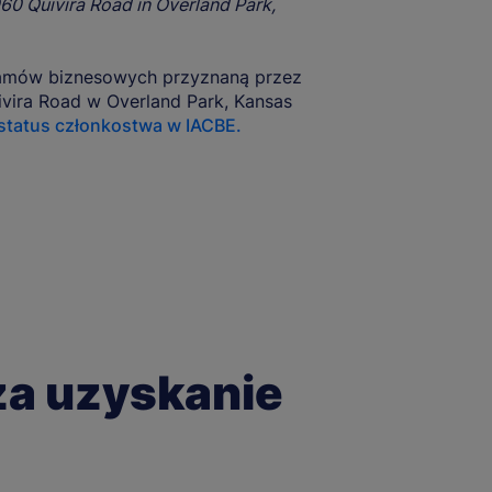
960 Quivira Road in Overland Park,
gramów biznesowych przyznaną przez
ivira Road w Overland Park, Kansas
 status członkostwa w IACBE.
za uzyskanie