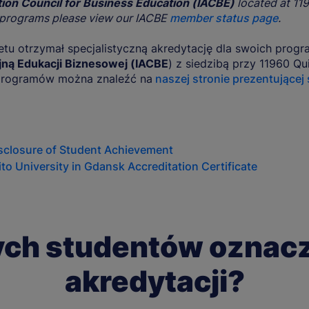
ation Council for Business Education (IACBE)
located at 11
ed programs please view our IACBE
member status page
.
etu otrzymał specjalistyczną akredytację dla swoich pro
ną Edukacji Biznesowej (IACBE
) z siedzibą przy 11960 Qu
 programów można znaleźć na
naszej stronie prezentującej
isclosure of Student Achievement
o University in Gdansk Accreditation Certificate
ych studentów oznac
akredytacji?