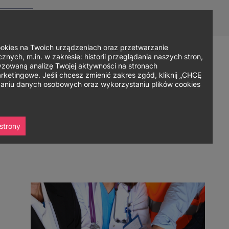
Top
Men
Prz
Kontakt
Dla mediów
Logowanie
PL
menu
WC
ję
ies na Twoich urządzeniach oraz przetwarzanie
nych, m.in. w zakresie: historii przeglądania naszych stron,
zowaną analizę Twojej aktywności na stronach
Zapisz się
ania
Współpraca
Strefa studenta
ketingowe. Jeśli chcesz zmienić zakres zgód, kliknij „CHCĘ
rzaniu danych osobowych oraz wykorzystaniu plików cookies
strony