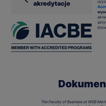
uzys
akredytacje
Accr
wyso
akre
akty
bizn
Dokument
The Faculty of Business at WSB Merit