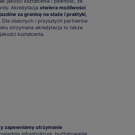
k jakości kształcenia i pewność, że
ardy. Akredytacja
otwiera możliwości
azdów za granicę na staże i praktyki
,
. Dla obecnych i przyszłych partnerów
ku otrzymana akredytacja to także
kości kształcenia.
zy zapewniamy utrzymanie
wiednią infrastrukturę, budżetowanie,