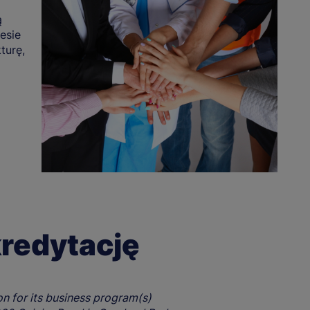
ą
esie
turę,
redytację
on for its business program(s)