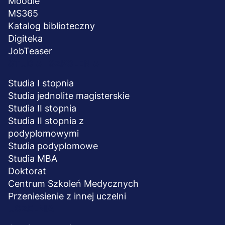
Moodle
MS365
Katalog biblioteczny
Digiteka
JobTeaser
STUDIA I SZKOLENIA
Studia I stopnia
Studia jednolite magisterskie
Studia II stopnia
Studia II stopnia z
podyplomowymi
Studia podyplomowe
Studia MBA
Doktorat
Centrum Szkoleń Medycznych
Przeniesienie z innej uczelni
UCZELNIA