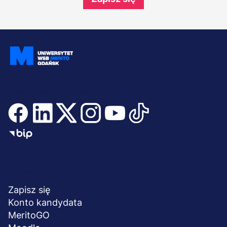
Dołącz i bądź na bieżąco
Menu
NA SKRÓTY
stopka
Zapisz się
Konto kandydata
MeritoGO