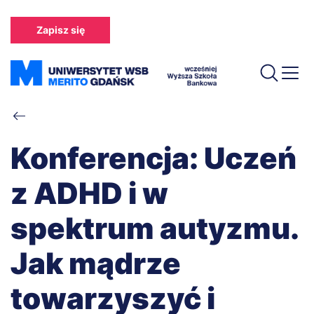
Przejdź
do
Zapisz się
treści
Ścieżka
nawigacyjna
Konferencja: Uczeń
z ADHD i w
spektrum autyzmu.
Jak mądrze
towarzyszyć i