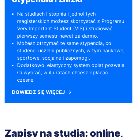
Na studiach I stopnia i jednolitych
magisterskich możesz skorzystać z Programu
Very Important Student (VIS) i studiować
pierwszy semestr nawet za darmo.
Możesz otrzymać te same stypendia, co
studenci uczelni publicznych, w tym naukowe,
sportowe, socjalne i zapomogi.
Dodatkowo, elastyczny system opłat pozwala
Ci wybrać, w ilu ratach chcesz opłacać
czesne.
DOWIEDZ SIĘ WIĘCEJ
Zapisy na studia: online,