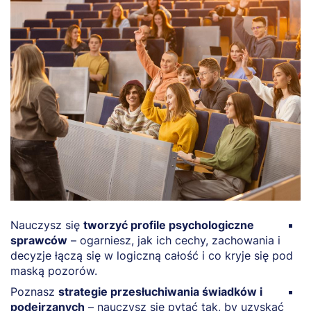
Nauczysz się
tworzyć profile psychologiczne
O
sprawców
– ogarniesz, jak ich cechy, zachowania i
p
decyzje łączą się w logiczną całość i co kryje się pod
r
maską pozorów.
c
Poznasz
strategie przesłuchiwania świadków i
N
podejrzanych
– nauczysz się pytać tak, by uzyskać
p