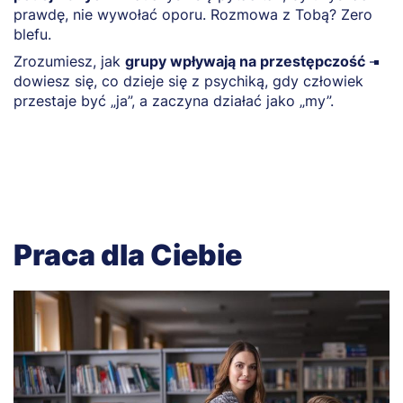
prawdę, nie wywołać oporu. Rozmowa z Tobą? Zero
n
blefu.
p
Zrozumiesz, jak
grupy wpływają na przestępczość
–
W
dowiesz się, co dzieje się z psychiką, gdy człowiek
s
przestaje być „ja”, a zaczyna działać jako „my”.
p
ro
Praca dla Ciebie