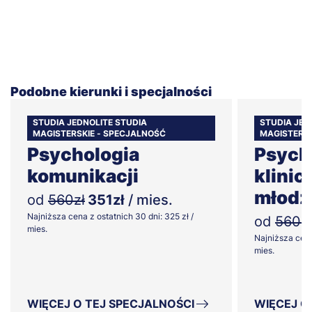
Podobne kierunki i specjalności
STUDIA JEDNOLITE STUDIA
STUDIA JED
MAGISTERSKIE - SPECJALNOŚĆ
MAGISTERSK
Psychologia
Psych
komunikacji
klinic
młodz
od
560zł
351zł
/ mies.
Najniższa cena z ostatnich 30 dni: 325 zł /
od
560zł
mies.
Najniższa cena
mies.
WIĘCEJ O TEJ SPECJALNOŚCI
WIĘCEJ O