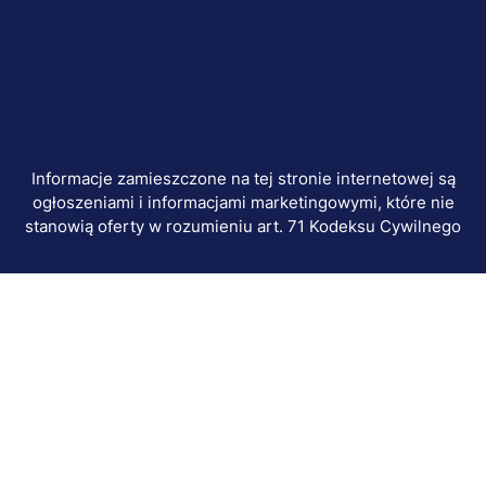
stopka-
Ochrona danych osobowych
Ochrona osób małoletnich
dodatkowe
Polityka plików "cookies"
Informacje zamieszczone na tej stronie internetowej są
ogłoszeniami i informacjami marketingowymi, które nie
stanowią oferty w rozumieniu art. 71 Kodeksu Cywilnego