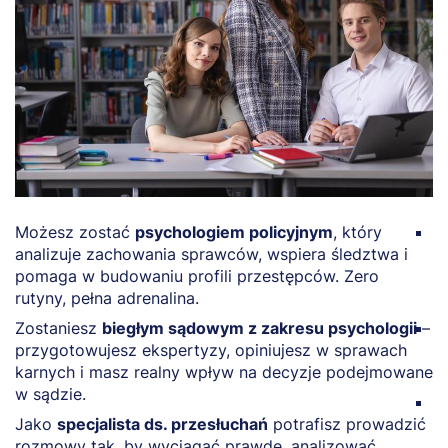
Możesz zostać
psychologiem policyjnym
, który
Z
analizuje zachowania sprawców, wspiera śledztwa i
n
pomaga w budowaniu profili przestępców. Zero
w
rutyny, pełna adrenalina.
g
Zostaniesz
biegłym sądowym z zakresu psychologii
–
M
przygotowujesz ekspertyzy, opiniujesz w sprawach
w
karnych i masz realny wpływ na decyzje podejmowane
r
w sądzie.
P
Jako
specjalista ds. przesłuchań
potrafisz prowadzić
o
rozmowy tak, by wyciągać prawdę, analizować
e