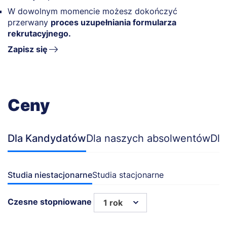
W dowolnym momencie możesz dokończyć
przerwany
proces uzupełniania formularza
rekrutacyjnego.
Zapisz się
Ceny
Dla Kandydatów
Dla naszych absolwentów
Dla
Studia niestacjonarne
Studia stacjonarne
Czesne stopniowane
1 rok