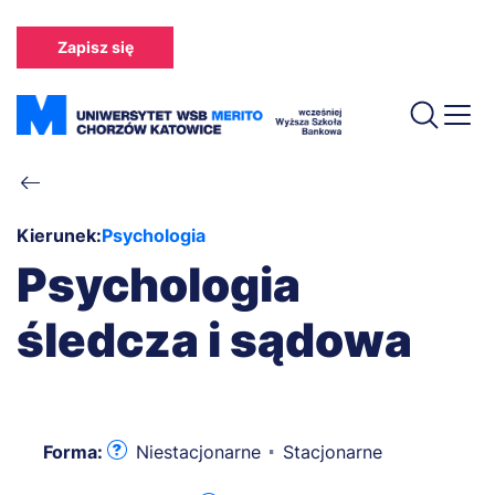
Przejdź
do
Zapisz się
treści
Ścieżka
nawigacyjna
Kierunek:
Psychologia
Psychologia
śledcza i sądowa
Forma:
Niestacjonarne
Stacjonarne