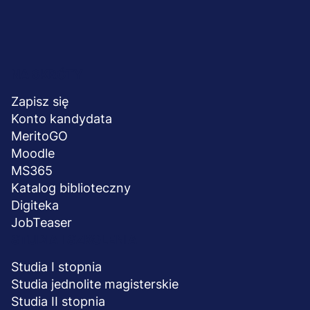
Menu
NA SKRÓTY
stopka
Zapisz się
Konto kandydata
MeritoGO
Moodle
MS365
Katalog biblioteczny
Digiteka
JobTeaser
STUDIA I SZKOLENIA
Studia I stopnia
Studia jednolite magisterskie
Studia II stopnia