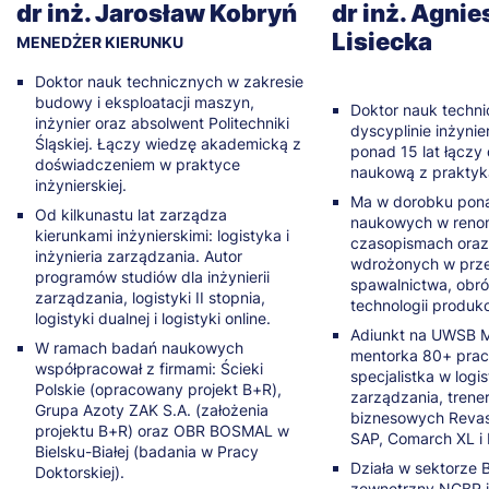
dr inż. Jarosław Kobryń
dr inż. Agnie
Lisiecka
MENEDŻER KIERUNKU
Doktor nauk technicznych w zakresie
budowy i eksploatacji maszyn,
Doktor nauk techn
inżynier oraz absolwent Politechniki
dyscyplinie inżynie
Śląskiej. Łączy wiedzę akademicką z
ponad 15 lat łączy 
doświadczeniem w praktyce
naukową z praktyk
inżynierskiej.
Ma w dorobku pona
Od kilkunastu lat zarządza
naukowych w ren
kierunkami inżynierskimi: logistyka i
czasopismach oraz
inżynieria zarządzania. Autor
wdrożonych w prz
programów studiów dla inżynierii
spawalnictwa, obró
zarządzania, logistyki II stopnia,
technologii produkc
logistyki dualnej i logistyki online.
Adiunkt na UWSB M
W ramach badań naukowych
mentorka 80+ pra
współpracował z firmami: Ścieki
specjalistka w logist
Polskie (opracowany projekt B+R),
zarządzania, trene
Grupa Azoty ZAK S.A. (założenia
biznesowych Reva
projektu B+R) oraz OBR BOSMAL w
SAP, Comarch XL i 
Bielsku-Białej (badania w Pracy
Działa w sektorze 
Doktorskiej).
zewnętrzny NCBR 