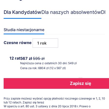
Dla Kandydatów
Dla naszych absolwentów
Dla
Studia niestacjonarne
Czesne równe
1 rok
12 rat
567 zł
595 zł
Najniższa cena z ostatnich 30 dni: 549 zł
Cena za rok: 6804 zł (12 x 567 zł)
Zapisz się
Przy zapisie możesz wybrać opcję płatności rocznego czesnego w 1, 2, 10
lub 12 ratach.
Zapisz się teraz
W oparciu o art. 80 ust. 3 ustawy z dnia 20 lipca 2018 r. Prawo o