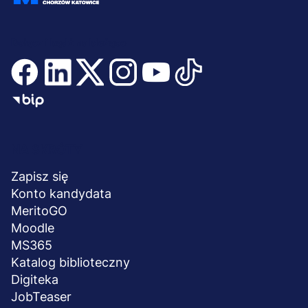
Dołącz i bądź na bieżąco
Menu
NA SKRÓTY
stopka
Zapisz się
Konto kandydata
MeritoGO
Moodle
MS365
Katalog biblioteczny
Digiteka
JobTeaser