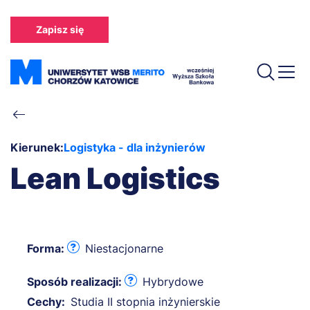
Przejdź
do
Zapisz się
treści
Ścieżka
nawigacyjna
Kierunek:
Logistyka - dla inżynierów
Lean Logistics
Forma:
Niestacjonarne
Sposób realizacji:
Hybrydowe
Cechy:
Studia II stopnia inżynierskie