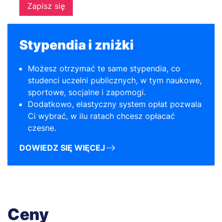
Zapisz się
Stypendia i zniżki
Możesz otrzymać te same stypendia, co
studenci uczelni publicznych, w tym naukowe,
sportowe, socjalne i zapomogi.
Dodatkowo, elastyczny system opłat pozwala
Ci wybrać, w ilu ratach chcesz opłacać
czesne.
DOWIEDZ SIĘ WIĘCEJ
Ceny