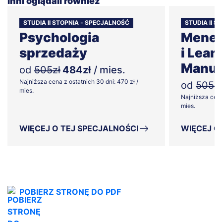
Inni oglądali również
STUDIA II STOPNIA - SPECJALNOŚĆ
STUDIA II 
Psychologia
Mened
sprzedaży
i Lean
Manuf
od
505zł
484zł
/ mies.
Najniższa cena z ostatnich 30 dni: 470 zł /
od
505zł
mies.
Najniższa cena
mies.
WIĘCEJ O TEJ SPECJALNOŚCI
WIĘCEJ O
POBIERZ STRONĘ DO PDF