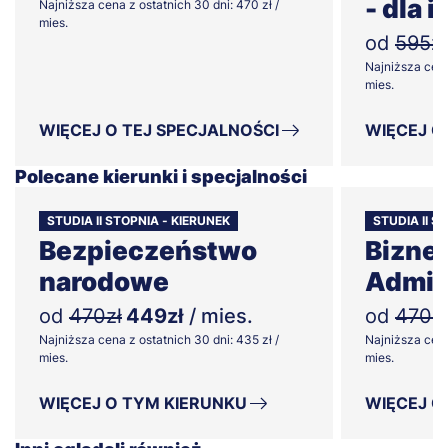
- dla 
Najniższa cena z ostatnich 30 dni: 470 zł /
mies.
od
595zł
Najniższa cena
mies.
WIĘCEJ O TEJ SPECJALNOŚCI
WIĘCEJ O
Polecane kierunki i specjalności
STUDIA II STOPNIA - KIERUNEK
STUDIA II S
Bezpieczeństwo
Biznes
narodowe
Admin
od
470zł
449zł
/ mies.
od
470zł
Najniższa cena z ostatnich 30 dni: 435 zł /
Najniższa cena
mies.
mies.
WIĘCEJ O TYM KIERUNKU
WIĘCEJ O