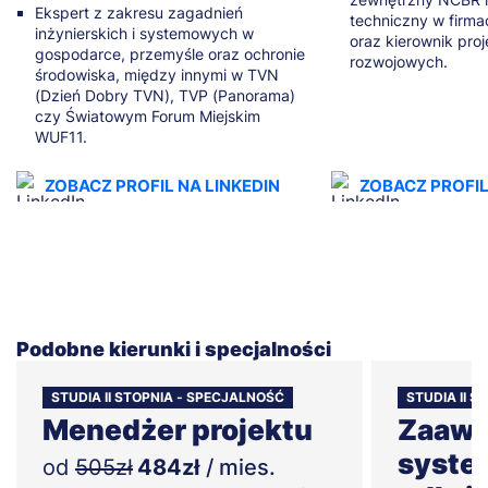
Ekspert z zakresu zagadnień
techniczny w firm
inżynierskich i systemowych w
oraz kierownik pr
gospodarce, przemyśle oraz ochronie
rozwojowych.
środowiska, między innymi w TVN
(Dzień Dobry TVN), TVP (Panorama)
czy Światowym Forum Miejskim
WUF11.
ZOBACZ PROFIL NA LINKEDIN
ZOBACZ PROFIL
Podobne kierunki i specjalności
STUDIA II STOPNIA - SPECJALNOŚĆ
STUDIA II 
Menedżer projektu
Zaaw
syste
od
505zł
484zł
/ mies.