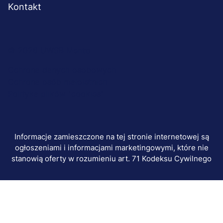
Kontakt
Menu
© 2026 UWSB Merito
stopka-
Ochrona danych osobowych
Ochrona osób małoletnich
dodatkowe
Polityka plików "cookies"
Informacje zamieszczone na tej stronie internetowej są
ogłoszeniami i informacjami marketingowymi, które nie
stanowią oferty w rozumieniu art. 71 Kodeksu Cywilnego