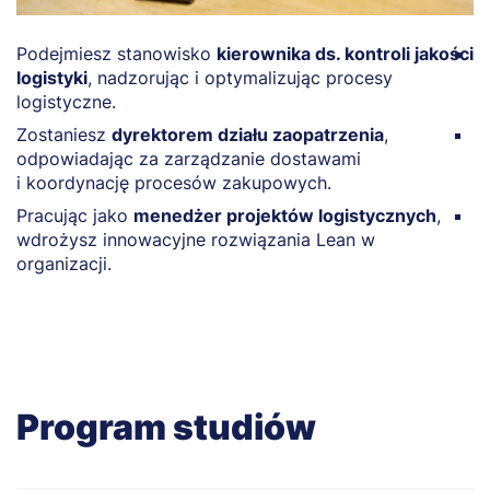
Podejmiesz stanowisko
kierownika ds. kontroli jakości
Z
logistyki
, nadzorując i optymalizując procesy
w
logistyczne.
s
Zostaniesz
dyrektorem działu zaopatrzenia
,
Z
odpowiadając za zarządzanie dostawami
f
i koordynację procesów zakupowych.
dz
Pracując jako
menedżer projektów logistycznych
,
O
wdrożysz innowacyjne rozwiązania Lean w
w
organizacji.
o
Program studiów