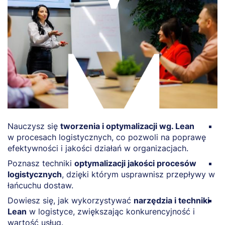
Nauczysz się
tworzenia i optymalizacji wg. Lean
O
w procesach logistycznych, co pozwoli na poprawę
M
efektywności i jakości działań w organizacjach.
c
Poznasz techniki
optymalizacji jakości procesów
Z
logistycznych
, dzięki którym usprawnisz przepływy w
k
łańcuchu dostaw.
l
Dowiesz się, jak wykorzystywać
narzędzia i techniki
W
Lean
w logistyce, zwiększając konkurencyjność i
p
wartość usług.
L