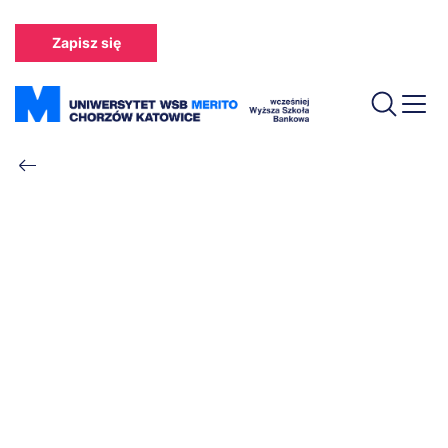
Przejdź
do
Zapisz się
treści
Ścieżka
nawigacyjna