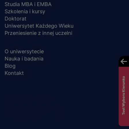
Studia MBA i EMBA
Szkolenia i kursy
Doktorat
Uniwersytet Każdego Wieku
Przeniesienie z innej uczelni
UCZELNIA
O uniwersytecie
Nauka i badania
Blog
Kontakt
Test Wyboru Kierunku
Menu
© 2026 UWSB Merito
stopka-
Ochrona danych osobowych
Polityka plików "cookies"
dodatkowe