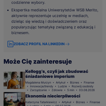
codzienne wybory.
Ekspertka medialna Uniwersytetów WSB Merito,
aktywnie reprezentuje uczelnię w mediach,
dzieląc się wiedzą i doświadczeniem oraz
popularyzując tematykę związaną z edukacją i
biznesem.
ZOBACZ PROFIL NA LINKEDIN
Może Cię zainteresuje
Kellogg’s, czyli jak zbudować
śniadaniowe imperium
Magdalena Murzyn
Artykuł
Biznes
Finanse
Innowacje/trendy
Ludzie
Rozwój osobisty
Zarządzanie
Zdrowie
5 min
03.08.2026
Ekonomia niecierpliwości
Katarzyna Tatarkiewicz
Artykuł
Biznes
Finanse
Ludzie
1 min
06.07.2026