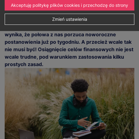
Akceptuję politykę plików cookies i przechodzę do strony
Początek nowego roku sprzyja podejmowaniu
postanowień na cały rok. Dość często mają one
Zmień ustawienia
charakter finansowy. Z przeprowadzonych badań
wynika, że połowa z nas porzuca noworoczne
postanowienia już po tygodniu. A przecież wcale tak
nie musi być! Osiągnięcie celów finansowych nie jest
wcale trudne, pod warunkiem zastosowania kilku
prostych zasad.