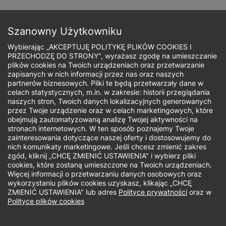
Przejdź
do
Zapisz się
treści
Szanowny Użytkowniku
Wybierając „AKCEPTUJĘ POLITYKĘ PLIKÓW COOKIES I
PRZECHODZĘ DO STRONY", wyrażasz zgodę na umieszczanie
plików cookies na Twoich urządzeniach oraz przetwarzanie
zapisanych w nich informacji przez nas oraz naszych
Ścieżka
partnerów biznesowych. Pliki te będą przetwarzały dane w
celach statystycznych, m.in. w zakresie: historii przeglądania
nawigacyjna
naszych stron, Twoich danych lokalizacyjnych generowanych
przez Twoje urządzenie oraz w celach marketingowych, które
Finansowe
obejmują zautomatyzowaną analizę Twojej aktywności na
stronach internetowych. W ten sposób poznajemy Twoje
zainteresowania dotyczące naszej oferty i dostosowujemy do
postanowienia
nich komunikaty marketingowe. Jeśli chcesz zmienić zakres
zgód, kliknij „CHCĘ ZMIENIĆ USTAWIENIA" i wybierz pliki
cookies, które zostaną umieszczone na Twoich urządzeniach.
noworoczne
Więcej informacji o przetwarzaniu danych osobowych oraz
wykorzystaniu plików cookies uzyskasz, klikając „CHCĘ
Joanna Myślińska-Wieprow
Artykuł
Finanse
1 min
11.01.2023
ZMIENIĆ USTAWIENIA" lub adres
Polityce prywatności
oraz w
Polityce plików cookies