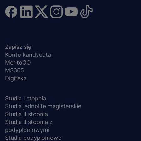
Menu
NA SKRÓTY
stopka
Zapisz się
Konto kandydata
MeritoGO
MS365
Digiteka
STUDIA I SZKOLENIA
Studia I stopnia
Studia jednolite magisterskie
Studia II stopnia
Studia II stopnia z
podyplomowymi
Studia podyplomowe