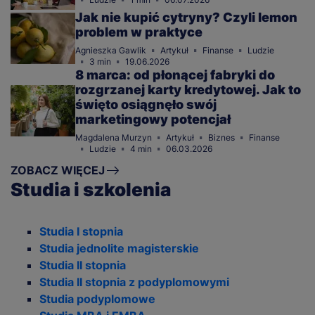
Jak nie kupić cytryny? Czyli lemon
problem w praktyce
Agnieszka Gawlik
Artykuł
Finanse
Ludzie
3 min
19.06.2026
8 marca: od płonącej fabryki do
rozgrzanej karty kredytowej. Jak to
święto osiągnęło swój
marketingowy potencjał
Magdalena Murzyn
Artykuł
Biznes
Finanse
Ludzie
4 min
06.03.2026
ZOBACZ WIĘCEJ
Studia i szkolenia
Studia I stopnia
Studia jednolite magisterskie
Studia II stopnia
Studia II stopnia z podyplomowymi
Studia podyplomowe