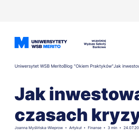
Przejdź
do
treści
Ścieżka
Uniwersytet WSB Merito
Blog "Okiem Praktyków"
Jak inwesto
nawigacyjna
Jak inwestow
czasach kryz
Joanna Myślińska-Wieprow
Artykuł
Finanse
3 min
24.07.2