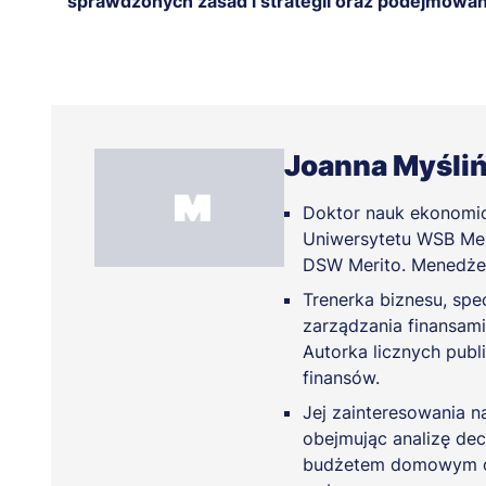
sprawdzonych zasad i strategii oraz podejmowan
Joanna Myśli
Doktor nauk ekonomi
Uniwersytetu WSB Mer
DSW Merito. Menedżer
Trenerka biznesu, spec
zarządzania finansami
Autorka licznych publ
finansów.
Jej zainteresowania n
obejmując analizę dec
budżetem domowym or