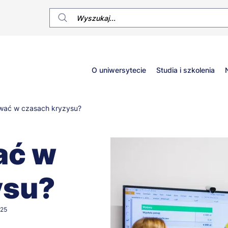
Główne
O uniwersytecie
Studia i szkolenia
menu
wać w czasach kryzysu?
ać w
ysu?
025