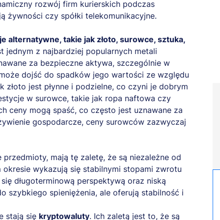
namiczny rozwój firm kurierskich podczas
ją żywności czy spółki telekomunikacyjne.
e alternatywne, takie jak złoto, surowce, sztuka,
t jednym z najbardziej popularnych metali
uznawane za bezpieczne aktywa, szczególnie w
u może dojść do spadków jego wartości ze względu
złoto jest płynne i podzielne, co czyni je dobrym
stycje w surowce, takie jak ropa naftowa czy
Ich ceny mogą spaść, co często jest uznawane za
ożywienie gospodarcze, ceny surowców zazwyczaj
 przedmioty, mają tę zaletę, że są niezależne od
 okresie wykazują się stabilnymi stopami zwrotu
ą się długoterminową perspektywą oraz niską
 szybkiego spieniężenia, ale oferują stabilność i
e stają się
kryptowaluty
. Ich zaletą jest to, że są