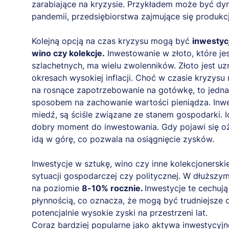
zarabiające na kryzysie. Przykładem może być dy
pandemii, przedsiębiorstwa zajmujące się produkc
Kolejną opcją na czas kryzysu mogą być
inwestycj
wino czy kolekcje.
Inwestowanie w złoto, które jes
szlachetnych, ma wielu zwolenników. Złoto jest 
okresach wysokiej inflacji. Choć w czasie kryzys
na rosnące zapotrzebowanie na gotówkę, to jednak 
sposobem na zachowanie wartości pieniądza. Inwe
miedź, są ściśle związane ze stanem gospodarki. 
dobry moment do inwestowania. Gdy pojawi się 
idą w górę, co pozwala na osiągnięcie zysków.
Inwestycje w sztukę, wino czy inne kolekcjonerskie
sytuacji gospodarczej czy politycznej. W dłuższym
na poziomie
8-10% rocznie.
Inwestycje te cechuj
płynnością, co oznacza, że mogą być trudniejsze do
potencjalnie wysokie zyski na przestrzeni lat.
Coraz bardziej popularne jako aktywa inwestycyjn