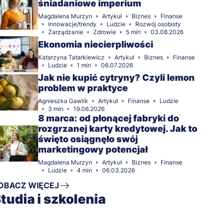
śniadaniowe imperium
Magdalena Murzyn
Artykuł
Biznes
Finanse
Innowacje/trendy
Ludzie
Rozwój osobisty
Zarządzanie
Zdrowie
5 min
03.08.2026
Ekonomia niecierpliwości
Katarzyna Tatarkiewicz
Artykuł
Biznes
Finanse
Ludzie
1 min
06.07.2026
Jak nie kupić cytryny? Czyli lemon
problem w praktyce
Agnieszka Gawlik
Artykuł
Finanse
Ludzie
3 min
19.06.2026
8 marca: od płonącej fabryki do
rozgrzanej karty kredytowej. Jak to
święto osiągnęło swój
marketingowy potencjał
Magdalena Murzyn
Artykuł
Biznes
Finanse
Ludzie
4 min
06.03.2026
OBACZ WIĘCEJ
tudia i szkolenia