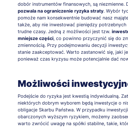
dobór instrumentów finansowych, są niezmienne. 
pozwala na ograniczenie ryzyka straty
. Wybór ty
pomoże nam konsekwentnie budować nasz majątek 
także, aby nie inwestować pieniędzy potrzebnych 
trudne czasy. Jedną z możliwości jest tzw.
inwesto
mniejsze części
, co powinno przyczynić się do 
zmiennością. Przy podejmowaniu decyzji inwestycy
stanie zaakceptować. Warto zastanowić się, jaki j
ponieważ czas kryzysu może potencjalnie dać no
Możliwości inwestycyjn
Podejście do ryzyka jest kwestią indywidualną. Z
niektórych dobrym wyborem będą inwestycje o nisk
obligacje Skarbu Państwa. W przypadku inwestycji
obarczonych wyższym ryzykiem, możemy zaobser
warto zwrócić uwagę na spółki stabilne, takie, kt