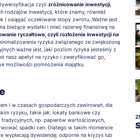
Dywersyfikacja czyli
zróżnicowanie inwestycji,
ch rodzajów inwestycji, które znamy, również
i osiągać oczekiwane stopy zwrotu. Ważne jest
na bieżące wydatki i mieć rezerwę finansową na
wanie ryczałtowe, czyli rozłożenie inwestycji na
zminimalizowania ryzyka związanego ze zwiększoną
jnych ważne jest, jaki poziom ryzyka jesteśmy z
est nasz apetyt na ryzyko i zweryfikować go,
we możliwości pomnożenia majątku.
e
atem i w czasach gospodarczych zawirowań, dla
im ryzyku, takie jak: lokaty bankowe czy
Z
 tradycyjnych, np. papierów wartościowych,
S
wować spadki cen. Dlatego w takim momencie
óre wypłacają dywidendę; odporne na kryzys lub