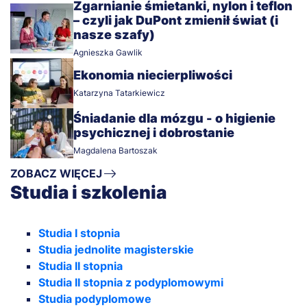
Zgarnianie śmietanki, nylon i teflon
– czyli jak DuPont zmienił świat (i
nasze szafy)
Agnieszka Gawlik
Ekonomia niecierpliwości
Katarzyna Tatarkiewicz
Śniadanie dla mózgu - o higienie
psychicznej i dobrostanie
Magdalena Bartoszak
ZOBACZ WIĘCEJ
Studia i szkolenia
Studia I stopnia
Studia jednolite magisterskie
Studia II stopnia
Studia II stopnia z podyplomowymi
Studia podyplomowe