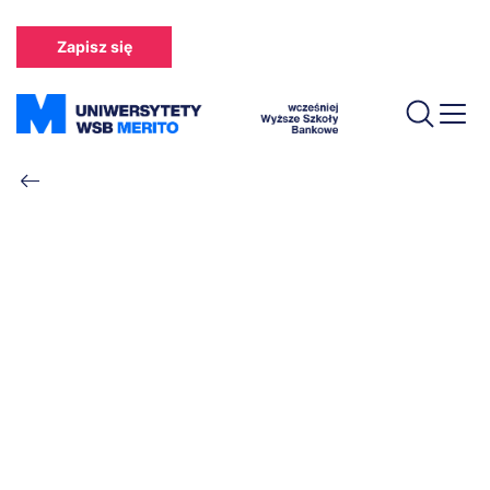
Przejdź
do
Zapisz się
treści
Ścieżka
nawigacyjna