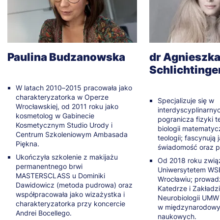
Paulina Budzanowska
dr Agnieszk
Schlichtinge
W latach 2010–2015 pracowała jako
charakteryzatorka w Operze
Specjalizuje się w
Wrocławskiej, od 2011 roku jako
interdyscyplinarny
kosmetolog w Gabinecie
pogranicza fizyki t
Kosmetycznym Studio Urody i
biologii matematyczn
Centrum Szkoleniowym Ambasada
teologii; fascynują 
Piękna.
świadomość oraz pr
Ukończyła szkolenie z makijażu
Od 2018 roku zwią
permanentnego brwi
Uniwersytetem WSB
MASTERSCLASS u Dominiki
Wrocławiu; prowad
Dawidowicz (metoda pudrowa) oraz
Katedrze i Zakładzie
współpracowała jako wizażystka i
Neurobiologii UMW
charakteryzatorka przy koncercie
w międzynarodowy
Andrei Bocellego.
naukowych.