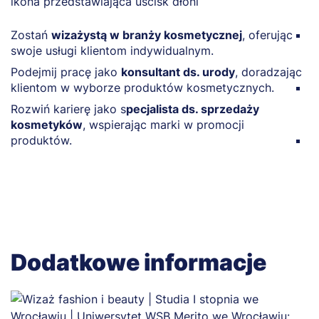
Zostań
wizażystą w branży kosmetycznej
, oferując
Za
swoje usługi klientom indywidualnym.
k
r
Podejmij pracę jako
konsultant ds. urody
, doradzając
klientom w wyborze produktów kosmetycznych.
Z
k
Rozwiń karierę jako s
pecjalista ds. sprzedaży
b
kosmetyków
, wspierając marki w promocji
produktów.
O
of
Dodatkowe informacje