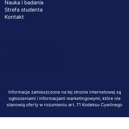
Nauka i badania
Strefa studenta
Kontakt
Menu
© 2026 UWSB Merito
stopka-
Ochrona danych osobowych
Ochrona osób małoletnich
dodatkowe
Polityka plików "cookies"
Informacje zamieszczone na tej stronie internetowej są
ogłoszeniami i informacjami marketingowymi, które nie
stanowią oferty w rozumieniu art. 71 Kodeksu Cywilnego