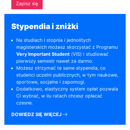
Zapisz się
Stypendia i zniżki
Na studiach I stopnia i jednolitych
magisterskich możesz skorzystać z Programu
Very Important Student
(VIS) i studiować
pierwszy semestr nawet za darmo.
Możesz otrzymać te same stypendia, co
studenci uczelni publicznych, w tym naukowe,
sportowe, socjalne i zapomogi.
Dodatkowo, elastyczny system opłat pozwala
Ci wybrać, w ilu ratach chcesz opłacać
czesne.
DOWIEDZ SIĘ WIĘCEJ