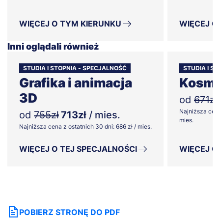
WIĘCEJ O TYM KIERUNKU
WIĘCEJ O
Inni oglądali również
STUDIA I STOPNIA - SPECJALNOŚĆ
STUDIA I ST
Grafika i animacja
Kosme
3D
od
671zł
Najniższa cena
od
755zł
713zł
/ mies.
mies.
Najniższa cena z ostatnich 30 dni: 686 zł / mies.
WIĘCEJ O TEJ SPECJALNOŚCI
WIĘCEJ O
POBIERZ STRONĘ DO PDF