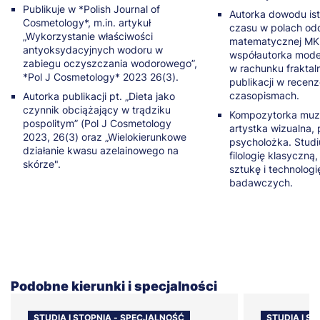
Publikuje w *Polish Journal of
Autorka dowodu ist
Cosmetology*, m.in. artykuł
czasu w polach od
„Wykorzystanie właściwości
matematycznej MK 
antyoksydacyjnych wodoru w
współautorka mode
zabiegu oczyszczania wodorowego”,
w rachunku fraktal
*Pol J Cosmetology* 2023 26(3).
publikacji w rece
czasopismach.
Autorka publikacji pt. „Dieta jako
czynnik obciążający w trądziku
Kompozytorka muzy
pospolitym” (Pol J Cosmetology
artystka wizualna, 
2023, 26(3) oraz „Wielokierunkowe
psycholożka. Studiu
działanie kwasu azelainowego na
filologię klasyczną
skórze".
sztukę i technologi
badawczych.
Podobne kierunki i specjalności
STUDIA I STOPNIA - SPECJALNOŚĆ
STUDIA I S