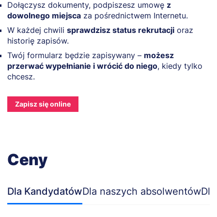
Dołączysz dokumenty, podpiszesz umowę
z
dowolnego miejsca
za pośrednictwem Internetu.
W każdej chwili
sprawdzisz status rekrutacji
oraz
historię zapisów.
Twój formularz będzie zapisywany –
możesz
przerwać wypełnianie i wrócić do niego
, kiedy tylko
chcesz.
Zapisz się online
Ceny
Dla Kandydatów
Dla naszych absolwentów
Dla