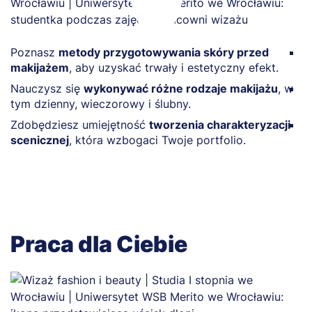
Poznasz
metody przygotowywania skóry przed
D
makijażem
, aby uzyskać trwały i estetyczny efekt.
w
Nauczysz się
wykonywać różne rodzaje makijażu
, w
O
tym dzienny, wieczorowy i ślubny.
d
Zdobędziesz umiejętność
tworzenia charakteryzacji
Z
scenicznej
, która wzbogaci Twoje portfolio.
t
Praca dla Ciebie