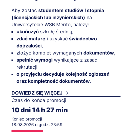
Aby zostać
studentem studiów I stopnia
(licencjackich lub inżynierskich)
na
Uniwersytecie WSB Merito, należy:
ukończyć
szkołę średnią,
zdać maturę
i uzyskać
świadectwo
dojrzałości,
złożyć komplet wymaganych
dokumentów
,
spełnić wymogi
wynikające z zasad
rekrutacji,
o przyjęciu decyduje kolejność zgłoszeń
oraz kompletność dokumentów.
DOWIEDZ SIĘ WIĘCEJ
Czas do końca promocji
10
dni
14
h
27
min
Koniec promocji
18.08.2026 o godz. 23:59