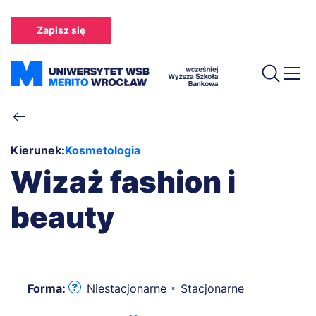
Przejdź
do
Zapisz się
treści
Ścieżka
nawigacyjna
Kierunek:
Kosmetologia
Wizaż fashion i
beauty
Forma:
Niestacjonarne
Stacjonarne