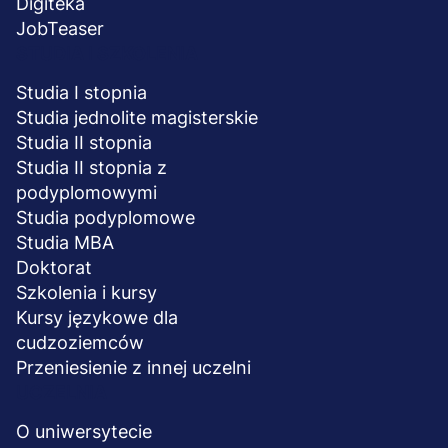
Digiteka
JobTeaser
STUDIA I SZKOLENIA
Studia I stopnia
Studia jednolite magisterskie
Studia II stopnia
Studia II stopnia z
podyplomowymi
Studia podyplomowe
Studia MBA
Doktorat
Szkolenia i kursy
Kursy językowe dla
cudzoziemców
Przeniesienie z innej uczelni
UCZELNIA
O uniwersytecie