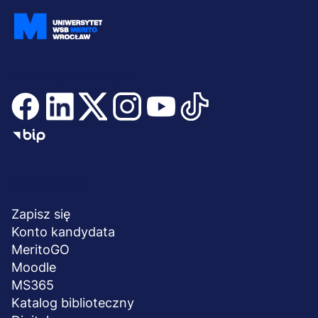
Dołącz i bądź na bieżąco
Menu
NA SKRÓTY
stopka
Zapisz się
Konto kandydata
MeritoGO
Moodle
MS365
Katalog biblioteczny