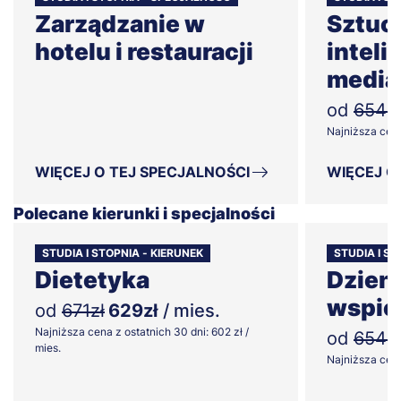
Zarządzanie w
Sztuc
hotelu i restauracji
inteli
media
od
654zł
Najniższa cena 
WIĘCEJ O TEJ SPECJALNOŚCI
WIĘCEJ O
Polecane kierunki i specjalności
STUDIA I STOPNIA - KIERUNEK
STUDIA I ST
Dietetyka
Dzien
wspie
od
671zł
629zł
/ mies.
Najniższa cena z ostatnich 30 dni: 602 zł /
od
654zł
mies.
Najniższa cena 