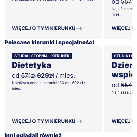
od
557zł
Najniższa cena
mies.
WIĘCEJ O TYM KIERUNKU
WIĘCEJ O
Polecane kierunki i specjalności
STUDIA I STOPNIA - KIERUNEK
STUDIA I ST
Dietetyka
Dzien
wspie
od
671zł
629zł
/ mies.
Najniższa cena z ostatnich 30 dni: 602 zł /
od
654zł
mies.
Najniższa cena 
WIĘCEJ O TYM KIERUNKU
WIĘCEJ O
Inni oglądali również