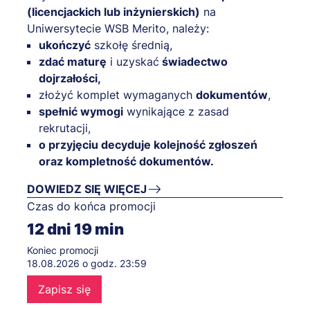
(licencjackich lub inżynierskich)
na
Uniwersytecie WSB Merito, należy:
ukończyć
szkołę średnią,
zdać maturę
i uzyskać
świadectwo
dojrzałości,
złożyć komplet wymaganych
dokumentów
,
spełnić wymogi
wynikające z zasad
rekrutacji,
o przyjęciu decyduje kolejność zgłoszeń
oraz kompletność dokumentów.
DOWIEDZ SIĘ WIĘCEJ
Czas do końca promocji
12
dni
19
min
Koniec promocji
18.08.2026 o godz. 23:59
Zapisz się