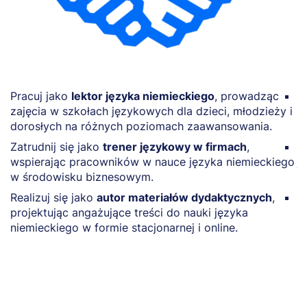
Pracuj jako
lektor języka niemieckiego
, prowadząc
D
zajęcia w szkołach językowych dla dzieci, młodzieży i
d
dorosłych na różnych poziomach zaawansowania.
e
Zatrudnij się jako
trener językowy w firmach
,
P
wspierając pracowników w nauce języka niemieckiego
j
w środowisku biznesowym.
p
Realizuj się jako
autor materiałów dydaktycznych
,
P
projektując angażujące treści do nauki języka
n
niemieckiego w formie stacjonarnej i online.
r