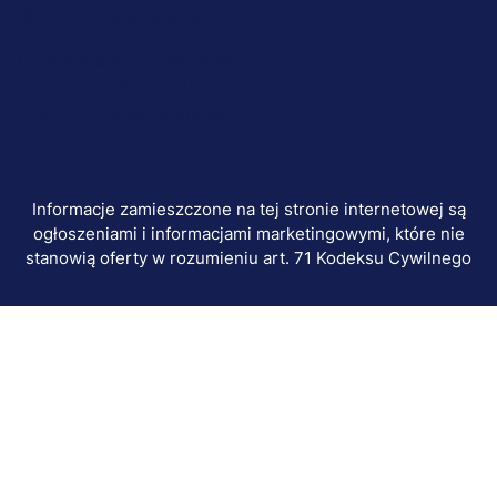
Menu
© 2026 UWSB Merito
stopka-
Ochrona danych osobowych
Ochrona osób małoletnich
dodatkowe
Polityka plików "cookies"
Informacje zamieszczone na tej stronie internetowej są
ogłoszeniami i informacjami marketingowymi, które nie
stanowią oferty w rozumieniu art. 71 Kodeksu Cywilnego