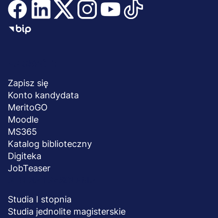
Menu
NA SKRÓTY
stopka
Zapisz się
Konto kandydata
MeritoGO
Moodle
MS365
Katalog biblioteczny
Digiteka
JobTeaser
STUDIA I SZKOLENIA
Studia I stopnia
Studia jednolite magisterskie