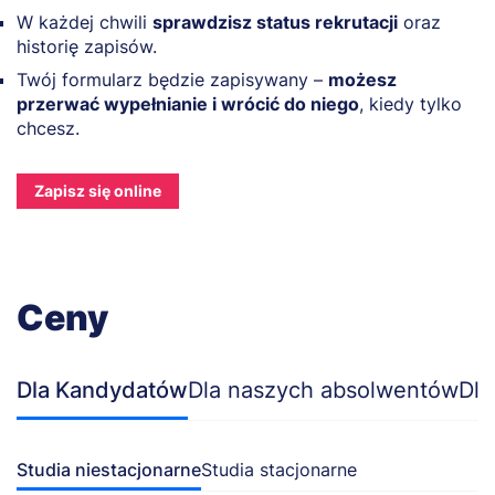
W każdej chwili
sprawdzisz status rekrutacji
oraz
historię zapisów.
Twój formularz będzie zapisywany –
możesz
przerwać wypełnianie i wrócić do niego
, kiedy tylko
chcesz.
Zapisz się online
Ceny
Dla Kandydatów
Dla naszych absolwentów
Dla
Studia niestacjonarne
Studia stacjonarne