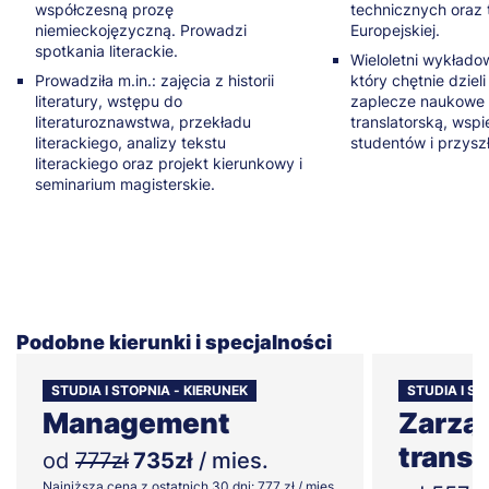
współczesną prozę
technicznych oraz 
niemieckojęzyczną. Prowadzi
Europejskiej.
spotkania literackie.
Wieloletni wykłado
Prowadziła m.in.: zajęcia z historii
który chętnie dzieli
literatury, wstępu do
zaplecze naukowe 
literaturoznawstwa, przekładu
translatorską, wspi
literackiego, analizy tekstu
studentów i przysz
literackiego oraz projekt kierunkowy i
seminarium magisterskie.
Podobne kierunki i specjalności
STUDIA I STOPNIA - KIERUNEK
STUDIA I S
Management
Zarząd
trans
od
777zł
735zł
/ mies.
Najniższa cena z ostatnich 30 dni: 777 zł / mies.