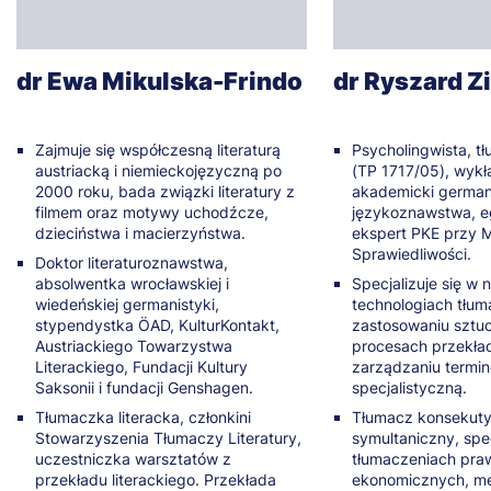
dr Ewa Mikulska-Frindo
dr Ryszard Z
Zajmuje się współczesną literaturą
Psycholingwista, t
austriacką i niemieckojęzyczną po
(TP 1717/05), wyk
2000 roku, bada związki literatury z
akademicki germani
filmem oraz motywy uchodźcze,
językoznawstwa, e
dzieciństwa i macierzyństwa.
ekspert PKE przy M
Sprawiedliwości.
Doktor literaturoznawstwa,
absolwentka wrocławskiej i
Specjalizuje się w
wiedeńskiej germanistyki,
technologiach tłum
stypendystka ÖAD, KulturKontakt,
zastosowaniu sztucz
Austriackiego Towarzystwa
procesach przekła
Literackiego, Fundacji Kultury
zarządzaniu termin
Saksonii i fundacji Genshagen.
specjalistyczną.
Tłumaczka literacka, członkini
Tłumacz konsekuty
Stowarzyszenia Tłumaczy Literatury,
symultaniczny, spec
uczestniczka warsztatów z
tłumaczeniach pra
przekładu literackiego. Przekłada
ekonomicznych, m