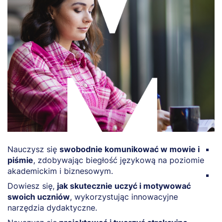
Nauczysz się
swobodnie komunikować w mowie i
P
piśmie
, zdobywając biegłość językową na poziomie
f
akademickim i biznesowym.
B
Dowiesz się,
jak skutecznie uczyć i motywować
e
swoich uczniów
, wykorzystując innowacyjne
n
narzędzia dydaktyczne.