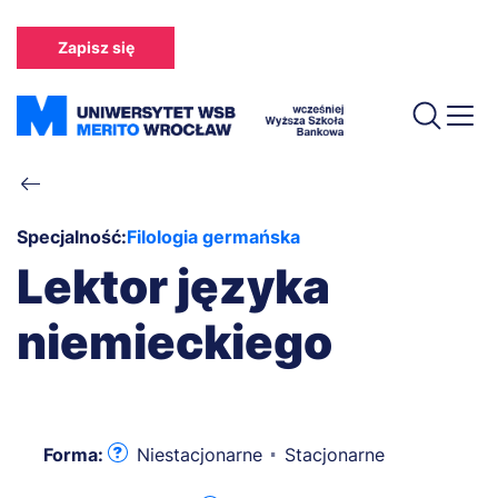
Przejdź
do
Zapisz się
treści
Ścieżka
nawigacyjna
Specjalność:
Filologia germańska
Lektor języka
niemieckiego
Forma:
Niestacjonarne
Stacjonarne