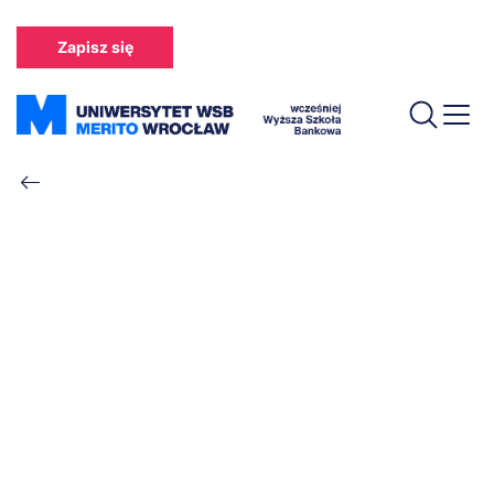
Przejdź
do
Zapisz się
treści
Ścieżka
nawigacyjna