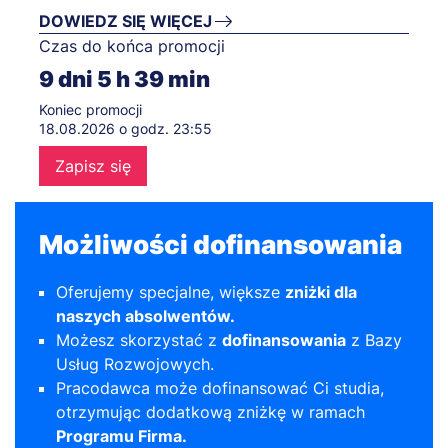
DOWIEDZ SIĘ WIĘCEJ
Czas do końca promocji
9
dni
5
h
39
min
Koniec promocji
18.08.2026 o godz. 23:55
Zapisz się
Możliwości dofinansowania
Oferujemy specjalne, większe
zniżki dla
naszych absolwentów.
Możesz skorzystać z
dofinansowania
z
Bazy
Usług Rozwojowych
.
Pracodawca może dofinansować Ci studia,
otrzymując dodatkową zniżkę w ramach
Programu Firma.