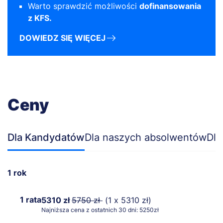
Warto sprawdzić możliwości
dofinansowania
z KFS.
DOWIEDZ SIĘ WIĘCEJ
Ceny
Dla Kandydatów
Dla naszych absolwentów
Dla
1 rok
1 rata
5310 zł
5750 zł
(1 x 5310 zł)
Najniższa cena z ostatnich 30 dni: 5250zł