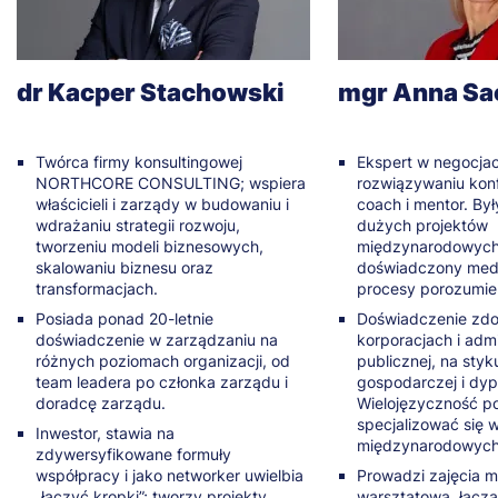
dr Kacper Stachowski
mgr Anna Sa
Twórca firmy konsultingowej
Ekspert w negocjac
NORTHCORE CONSULTING; wspiera
rozwiązywaniu konf
właścicieli i zarządy w budowaniu i
coach i mentor. By
wdrażaniu strategii rozwoju,
dużych projektów
tworzeniu modeli biznesowych,
międzynarodowych,
skalowaniu biznesu oraz
doświadczony medi
transformacjach.
procesy porozumie
Posiada ponad 20-letnie
Doświadczenie zd
doświadczenie w zarządzaniu na
korporacjach i admi
różnych poziomach organizacji, od
publicznej, na styk
team leadera po członka zarządu i
gospodarczej i dyp
doradcę zarządu.
Wielojęzyczność po
specjalizować się 
Inwestor, stawia na
międzynarodowych
zdywersyfikowane formuły
współpracy i jako networker uwielbia
Prowadzi zajęcia 
„łączyć kropki”; tworzy projekty
warsztatową, łączą