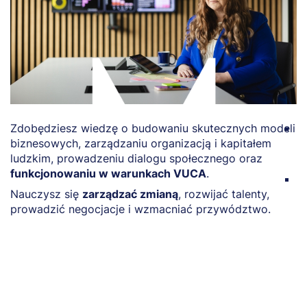
Zdobędziesz wiedzę o budowaniu skutecznych modeli
P
biznesowych, zarządzaniu organizacją i kapitałem
r
ludzkim, prowadzeniu dialogu społecznego oraz
o
funkcjonowaniu w warunkach VUCA
.
Z
Nauczysz się
zarządzać zmianą
, rozwijać talenty,
w
prowadzić negocjacje i wzmacniać przywództwo.
s