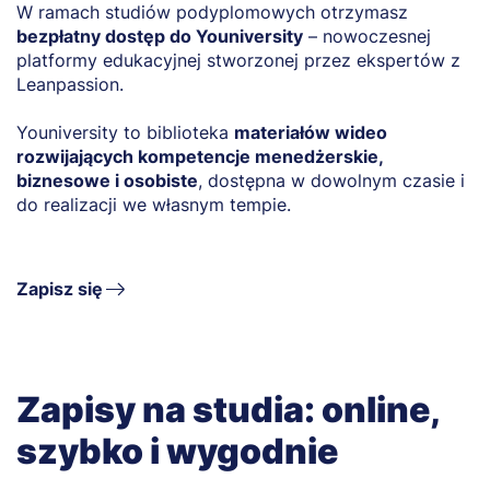
W ramach studiów podyplomowych otrzymasz
Z
bezpłatny dostęp do Youniversity
– nowoczesnej
o
platformy edukacyjnej stworzonej przez ekspertów z
T
Leanpassion.
T
Youniversity to biblioteka
materiałów wideo
L
rozwijających kompetencje menedżerskie,
r
biznesowe i osobiste
, dostępna w dowolnym czasie i
D
do realizacji we własnym tempie.
o
c
Zapisz się
Zapisy na studia: online,
szybko i wygodnie