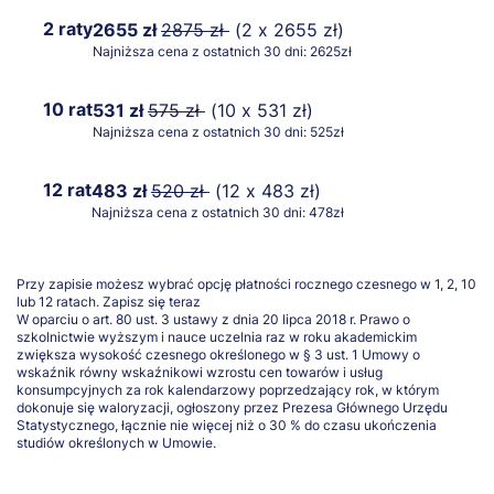
2 raty
2655 zł
2875 zł
(2 x 2655 zł)
Najniższa cena z ostatnich 30 dni: 2625zł
10 rat
531 zł
575 zł
(10 x 531 zł)
Najniższa cena z ostatnich 30 dni: 525zł
12 rat
483 zł
520 zł
(12 x 483 zł)
Najniższa cena z ostatnich 30 dni: 478zł
Przy zapisie możesz wybrać opcję płatności rocznego czesnego w 1, 2, 10
lub 12 ratach.
Zapisz się teraz
W oparciu o art. 80 ust. 3 ustawy z dnia 20 lipca 2018 r. Prawo o
szkolnictwie wyższym i nauce uczelnia raz w roku akademickim
zwiększa wysokość czesnego określonego w § 3 ust. 1 Umowy o
wskaźnik równy wskaźnikowi wzrostu cen towarów i usług
konsumpcyjnych za rok kalendarzowy poprzedzający rok, w którym
dokonuje się waloryzacji, ogłoszony przez Prezesa Głównego Urzędu
Statystycznego, łącznie nie więcej niż o 30 % do czasu ukończenia
studiów określonych w Umowie.