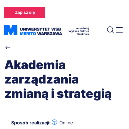
Przejdź
do
Zapisz się
treści
Ścieżka
nawigacyjna
Akademia
zarządzania
zmianą i strategią
Sposób realizacji:
Online