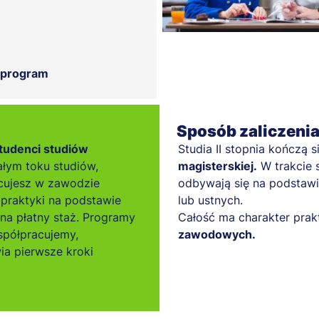
 program
Sposób zaliczeni
tudenci studiów
Studia II stopnia kończą s
łym toku studiów,
magisterskiej.
W trakcie 
cujesz w zawodzie
odbywają się na podstawi
praktyki na podstawie
lub ustnych.
 na płatny staż. Programy
Całość ma charakter prak
spółpracujemy,
zawodowych.
ia pierwsze kroki