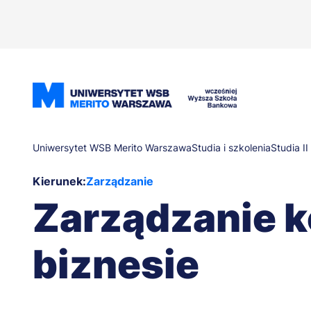
Przejdź
do
treści
Ścieżka
Uniwersytet WSB Merito Warszawa
Studia i szkolenia
Studia II
Kierunek:
Zarządzanie
nawigacyjna
Zarządzanie k
biznesie