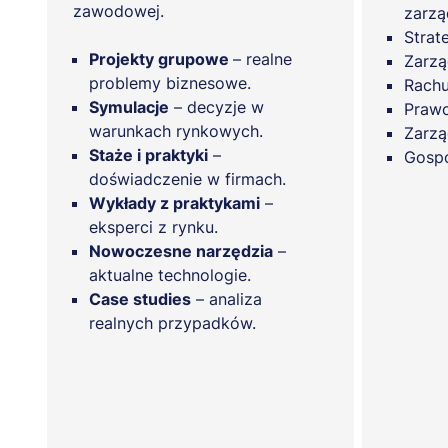
zawodowej.
zarzą
Strat
Projekty grupowe
– realne
Zarzą
problemy biznesowe.
Rach
Symulacje
– decyzje w
Praw
warunkach rynkowych.
Zarzą
Staże i praktyki
–
Gosp
doświadczenie w firmach.
Wykłady z praktykami
–
eksperci z rynku.
Nowoczesne narzędzia
–
aktualne technologie.
Case studies
– analiza
realnych przypadków.