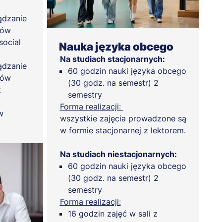
ządzanie
tów
social
Nauka języka obcego
Na studiach stacjonarnych:
ządzanie
60 godzin nauki języka obcego
tów
(30 godz. na semestr) 2
z
semestry
Forma realizacji:
w
wszystkie zajęcia prowadzone są
w formie stacjonarnej z lektorem.
Na studiach niestacjonarnych:
60 godzin nauki języka obcego
(30 godz. na semestr) 2
semestry
Forma realizacji:
16 godzin zajęć w sali z