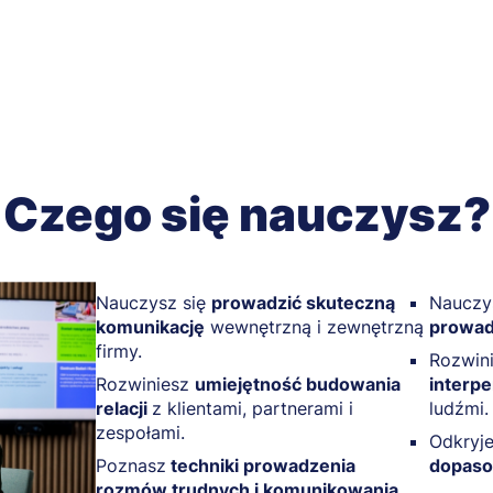
Czego się nauczysz?
Nauczysz się
prowadzić skuteczną
Nauczys
komunikację
wewnętrzną i zewnętrzną
prowad
firmy.
Rozwin
Rozwiniesz
umiejętność budowania
interp
relacji
z klientami, partnerami i
ludźmi.
zespołami.
Odkryje
Poznasz
techniki prowadzenia
dopaso
rozmów trudnych i komunikowania