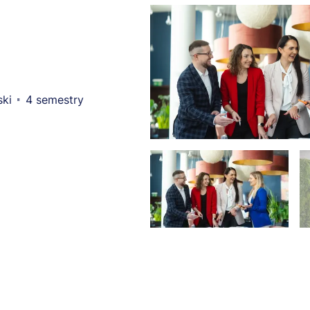
ski
4 semestry