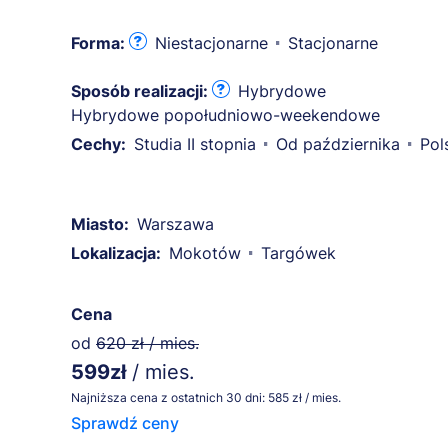
Forma:
Niestacjonarne
Stacjonarne
Sposób realizacji:
Hybrydowe
Hybrydowe popołudniowo-weekendowe
Cechy:
Studia II stopnia
Od października
Pol
Miasto:
Warszawa
Lokalizacja:
Mokotów
Targówek
Cena
od
620 zł / mies.
599zł
/ mies.
Najniższa cena z ostatnich 30 dni: 585 zł / mies.
Sprawdź ceny