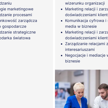
dzaniu
wizerunku organizacji
egie marketingowe
Marketing relacji i zar
dzanie procesami
doświadczeniami klien
unkowość zarządcza
Komunikacja cyfrowa i 
o gospodarcze
media w biznesie
dzanie strategiczne
Marketing relacji i zar
odarka światowa
doświadczeniami klien
Zarządzanie relacjami 
interesariuszami
Negocjacje i mediacje 
biznesie