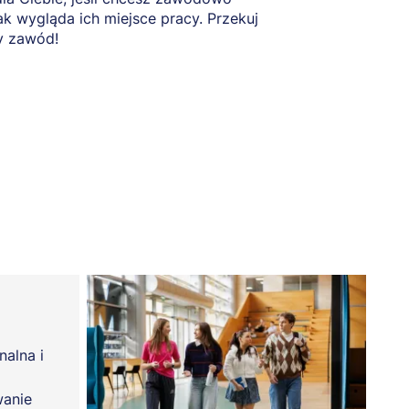
ak wygląda ich miejsce pracy. Przekuj
y zawód!
nalna i
wanie