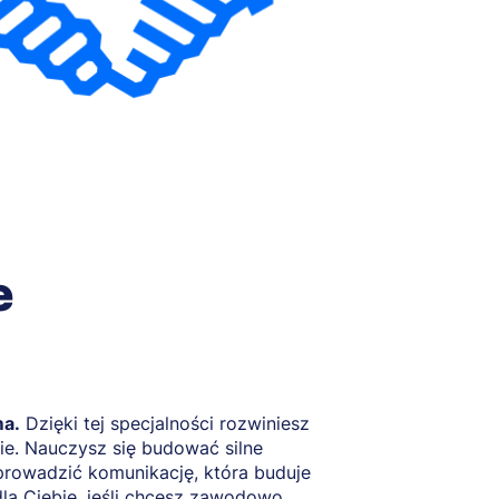
e
ma.
Dzięki tej specjalności rozwiniesz
e. Nauczysz się budować silne
 prowadzić komunikację, która buduje
dla Ciebie, jeśli chcesz zawodowo