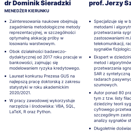
dr Dominik Sieradzki
prof. Jerzy S
MENEDŻER KIERUNKU
Zainteresowania naukowe obejmują
Specjalizuje się w
zagadnienia metodologiczne metody
metodami i algory
reprezentacyjnej, w szczególności
przetwarzania sygn
optymalną alokację próby w
zastosowaniami m.i
losowaniu warstwowym.
telekomunikacji, rad
sygnałów fizjologi
Obok działalności badawczo-
dydaktycznej od 2017 roku pracuje w
Ekspert w dziedzin
bankowości, zajmując się
metod i algorytmó
modelowaniem ryzyka kredytowego.
przetwarzania sgn
SAR z syntetyczną 
Laureat konkursu Prezesa GUS na
radarach pasywnyc
najlepszą pracę doktorską z zakresu
szumowych.
statystyki w roku akademickim
2020/2021.
Autor ponad 80 pr
tym z tzw. listy filad
W pracy zawodowej wykorzystuje
dziedziny teorii syg
narzędzia i środowiska: VBA, SQL,
cyfrowego przetwa
LaTeX, R oraz Python.
szczególnym zast
analizy sygnałów s
Długoletnie doświ