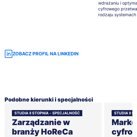
wdrażaniu i optyma
cyfrowego przetwa
rodzaju systemach 
ZOBACZ PROFIL NA LINKEDIN
Podobne kierunki i specjalności
STUDIA II STOPNIA - SPECJALNOŚĆ
STUDIA II 
Zarządzanie w
Marke
branży HoReCa
cyfro