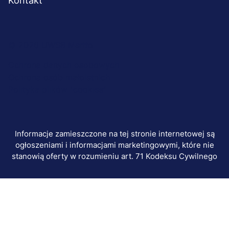
Kontakt
Menu
© 2026 UWSB Merito
stopka-
Ochrona danych osobowych
Ochrona osób małoletnich
dodatkowe
Polityka plików "cookies"
Informacje zamieszczone na tej stronie internetowej są
ogłoszeniami i informacjami marketingowymi, które nie
stanowią oferty w rozumieniu art. 71 Kodeksu Cywilnego