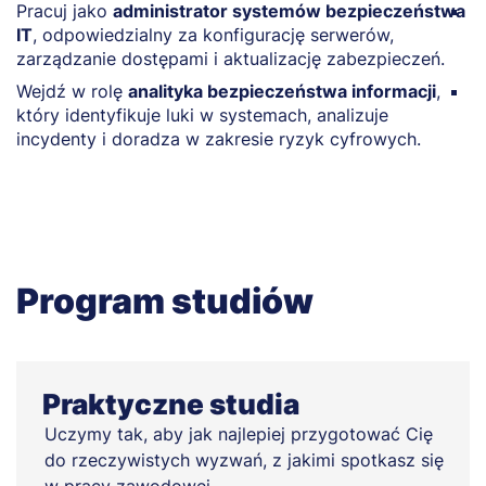
Pracuj jako
administrator systemów bezpieczeństwa
Z
IT
, odpowiedzialny za konfigurację serwerów,
z
zarządzanie dostępami i aktualizację zabezpieczeń.
t
Wejdź w rolę
analityka bezpieczeństwa informacji
,
W
który identyfikuje luki w systemach, analizuje
p
incydenty i doradza w zakresie ryzyk cyfrowych.
r
Program studiów
Praktyczne studia
Uczymy tak, aby jak najlepiej przygotować Cię
do rzeczywistych wyzwań, z jakimi spotkasz się