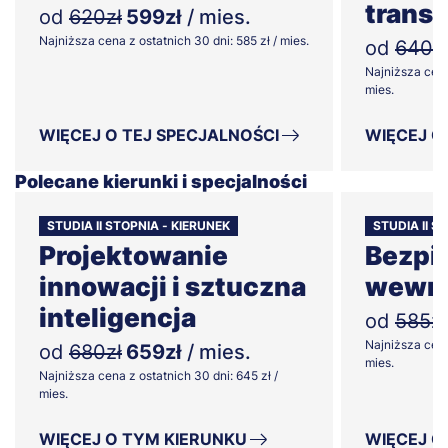
transf
od
620zł
599zł
/ mies.
Najniższa cena z ostatnich 30 dni: 585 zł / mies.
od
640z
Najniższa cena
mies.
WIĘCEJ O TEJ SPECJALNOŚCI
WIĘCEJ O
Polecane kierunki i specjalności
STUDIA II STOPNIA - KIERUNEK
STUDIA II S
Projektowanie
Bezpi
innowacji i sztuczna
wewnę
inteligencja
od
585zł
Najniższa cena
od
680zł
659zł
/ mies.
mies.
Najniższa cena z ostatnich 30 dni: 645 zł /
mies.
WIĘCEJ O TYM KIERUNKU
WIĘCEJ O