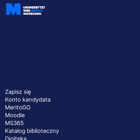
Dołącz i bądź na bieżąco
Menu
NA SKRÓTY
stopka
Zapisz się
Konto kandydata
MeritoGO
Moodle
MS365
Katalog biblioteczny
Digiteka