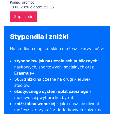
Koniec promocji
18.08.2026 o godz. 23:55
Zapisz się
Stypendia i zniżki
Na studiach magisterskich możesz skorzystać z:
stypendiów jak na uczelniach publicznych:
naukowych, sportowych, socjalnych
oraz
Erasmus+
.
50% zniżki
na czesne na drugi kierunek
studiów.
elastycznego system opłat czesnego
z
możliwością wyboru liczby rat.
zniżki absolwenckiej
– jako nasz absolwent
możesz skorzystać z dodatkowych zniżek na