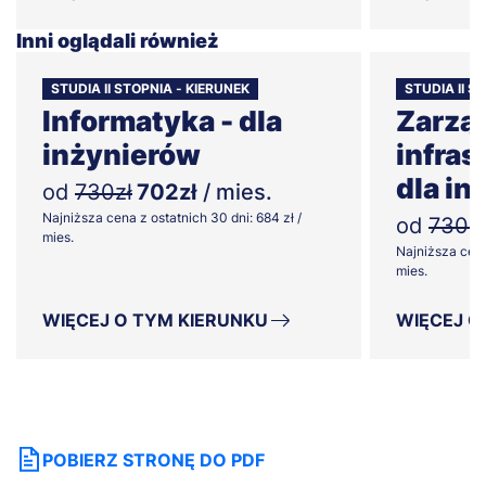
Inni oglądali również
STUDIA II STOPNIA - KIERUNEK
STUDIA II 
Informatyka - dla
Zarzą
inżynierów
infras
dla in
od
730zł
702zł
/ mies.
Najniższa cena z ostatnich 30 dni: 684 zł /
od
730zł
mies.
Najniższa cena
mies.
WIĘCEJ O TYM KIERUNKU
WIĘCEJ O
POBIERZ STRONĘ DO PDF