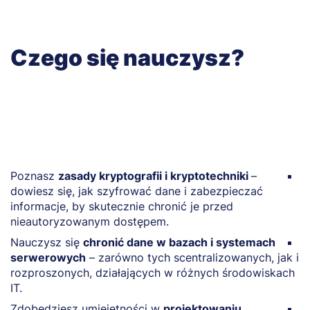
Czego się nauczysz?
Poznasz
zasady kryptografii i kryptotechniki
–
N
dowiesz się, jak szyfrować dane i zabezpieczać
c
informacje, by skutecznie chronić je przed
m
nieautoryzowanym dostępem.
d
Nauczysz się
chronić dane w bazach i systemach
B
serwerowych
– zarówno tych scentralizowanych, jak i
s
rozproszonych, działających w różnych środowiskach
w
IT.
r
Zdobędziesz umiejętności w
projektowaniu
P