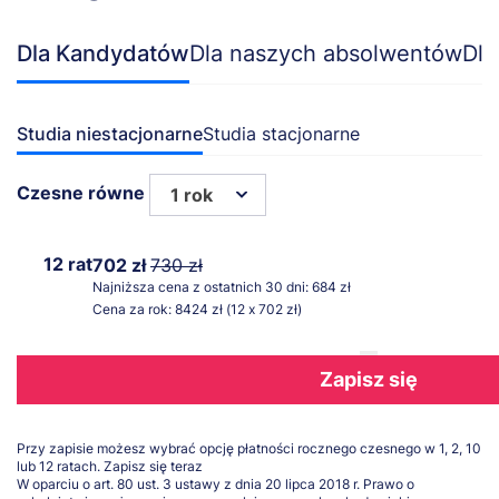
Dla Kandydatów
Dla naszych absolwentów
Dla
Studia niestacjonarne
Studia stacjonarne
Czesne równe
1 rok
12 rat
702 zł
730 zł
Najniższa cena z ostatnich 30 dni: 684 zł
Cena za rok: 8424 zł (12 x 702 zł)
Zapisz się
Przy zapisie możesz wybrać opcję płatności rocznego czesnego w 1, 2, 10
lub 12 ratach.
Zapisz się teraz
W oparciu o art. 80 ust. 3 ustawy z dnia 20 lipca 2018 r. Prawo o