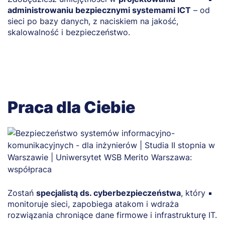
administrowaniu bezpiecznymi systemami ICT
– od
b
sieci po bazy danych, z naciskiem na jakość,
f
skalowalność i bezpieczeństwo.
in
Praca dla Ciebie
Zostań
specjalistą ds. cyberbezpieczeństwa
, który
R
monitoruje sieci, zapobiega atakom i wdraża
p
rozwiązania chroniące dane firmowe i infrastrukturę IT.
w