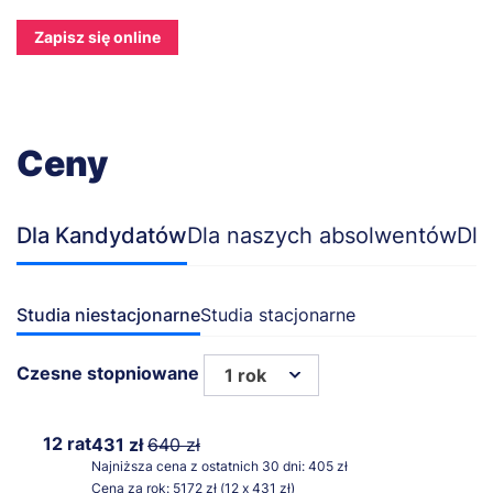
Zapisz się online
Ceny
Dla Kandydatów
Dla naszych absolwentów
Dla
Studia niestacjonarne
Studia stacjonarne
Czesne stopniowane
1 rok
12 rat
431 zł
640 zł
Najniższa cena z ostatnich 30 dni: 405 zł
Cena za rok: 5172 zł (12 x 431 zł)