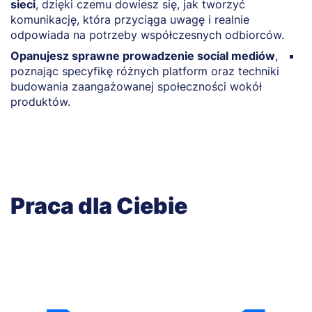
sieci
, dzięki czemu dowiesz się, jak tworzyć
k
komunikację, która przyciąga uwagę i realnie
s
odpowiada na potrzeby współczesnych odbiorców.
b
Opanujesz sprawne prowadzenie social mediów
,
O
poznając specyfikę różnych platform oraz techniki
b
budowania zaangażowanej społeczności wokół
t
produktów.
Praca dla Ciebie