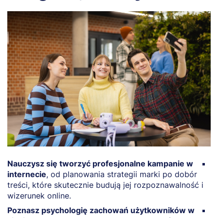
Nauczysz się tworzyć profesjonalne kampanie w
Z
internecie
, od planowania strategii marki po dobór
s
treści, które skutecznie budują jej rozpoznawalność i
n
wizerunek online.
p
Poznasz psychologię zachowań użytkowników w
D