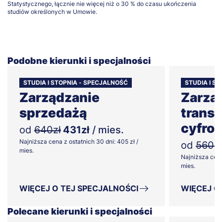
Statystycznego, łącznie nie więcej niż o 30 % do czasu ukończenia
studiów określonych w Umowie.
Podobne kierunki i specjalności
STUDIA I STOPNIA - SPECJALNOŚĆ
STUDIA I S
Zarządzanie
Zarzą
sprzedażą
trans
cyfrow
od
640zł
431zł
/ mies.
Najniższa cena z ostatnich 30 dni: 405 zł /
od
560zł
mies.
Najniższa cena
mies.
WIĘCEJ O TEJ SPECJALNOŚCI
WIĘCEJ O
Polecane kierunki i specjalności