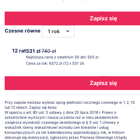
Zapisz się
Czesne równe
1 rok
12 rat
531 zł
740 zł
Najniższa cena z ostatnich 30 dni: 505 zł
Cena za rok: 6372 zł (12 x 531 zł)
Zapisz się
Przy zapisie możesz wybrać opcję płatności rocznego czesnego w 1, 2, 10
lub 12 ratach.
Zapisz się teraz
W oparciu o art. 80 ust. 3 ustawy z dnia 20 lipca 2018 r. Prawo o
szkolnictwie wyższym i nauce uczelnia raz w roku akademickim
zwiększa wysokość czesnego określonego w § 3 ust. 1 Umowy o
wskaźnik równy wskaźnikowi wzrostu cen towarów i usług
konsumpcyjnych za rok kalendarzowy poprzedzający rok, w którym
dokonuje się waloryzacji, ogłoszony przez Prezesa Głównego Urzędu