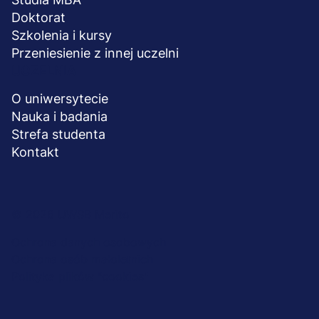
Doktorat
Szkolenia i kursy
Przeniesienie z innej uczelni
UCZELNIA
O uniwersytecie
Nauka i badania
Strefa studenta
Kontakt
Menu
© 2026 UWSB Merito
stopka-
Ochrona danych osobowych
Ochrona osób małoletnich
dodatkowe
Polityka plików "cookies"