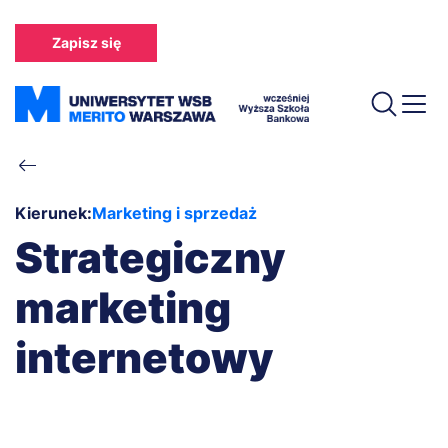
Przejdź
do
Zapisz się
treści
Ścieżka
nawigacyjna
Kierunek:
Marketing i sprzedaż
Strategiczny
marketing
internetowy