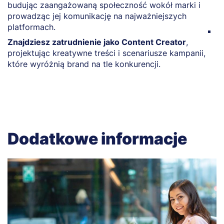
budując zaangażowaną społeczność wokół marki i
k
prowadząc jej komunikację na najważniejszych
m
platformach.
Z
Znajdziesz zatrudnienie jako Content Creator
,
d
projektując kreatywne treści i scenariusze kampanii,
n
które wyróżnią brand na tle konkurencji.
Dodatkowe informacje