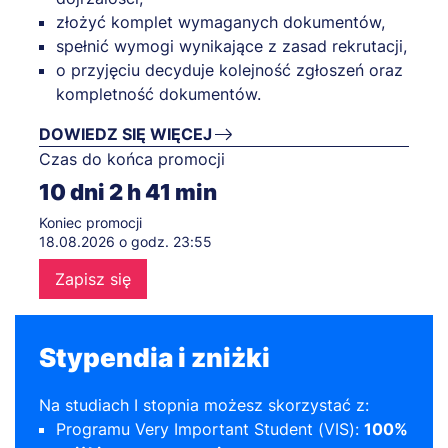
złożyć komplet wymaganych dokumentów,
spełnić wymogi wynikające z zasad rekrutacji,
o przyjęciu decyduje kolejność zgłoszeń oraz
kompletność dokumentów.
DOWIEDZ SIĘ WIĘCEJ
Czas do końca promocji
10
dni
2
h
41
min
Koniec promocji
18.08.2026 o godz. 23:55
Zapisz się
Stypendia i zniżki
Na studiach I stopnia możesz skorzystać z:
Programu Very Important Student (VIS):
100%