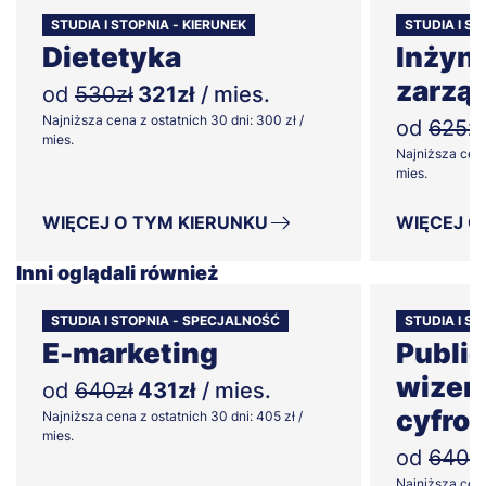
STUDIA I STOPNIA - KIERUNEK
STUDIA I ST
Dietetyka
Inżyni
zarzą
od
530zł
321zł
/ mies.
Najniższa cena z ostatnich 30 dni: 300 zł /
od
625zł
mies.
Najniższa cena
mies.
WIĘCEJ O TYM KIERUNKU
WIĘCEJ O
Inni oglądali również
STUDIA I STOPNIA - SPECJALNOŚĆ
STUDIA I S
E-marketing
Public
wizer
od
640zł
431zł
/ mies.
cyfro
Najniższa cena z ostatnich 30 dni: 405 zł /
mies.
od
640z
Najniższa cena