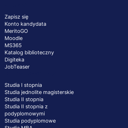
Menu
NA SKRÓTY
stopka
Zapisz się
Konto kandydata
MeritoGO
Moodle
MS365
Katalog biblioteczny
Digiteka
JobTeaser
STUDIA I SZKOLENIA
Studia I stopnia
Studia jednolite magisterskie
Studia II stopnia
Studia II stopnia z
podyplomowymi
Studia podyplomowe
Studia MBA