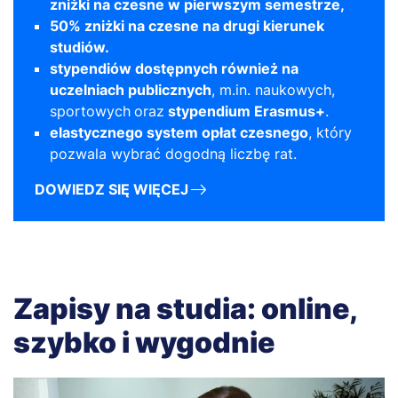
zniżki na czesne w pierwszym semestrze,
50% zniżki na czesne na drugi kierunek
studiów.
stypendiów dostępnych również na
uczelniach publicznych
, m.in. naukowych,
sportowych
oraz
stypendium Erasmus+
.
elastycznego system opłat czesnego
, który
pozwala wybrać dogodną liczbę rat.
DOWIEDZ SIĘ WIĘCEJ
Zapisy na studia: online,
szybko i wygodnie