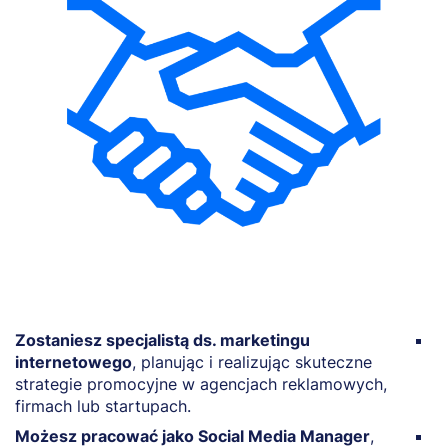
Zostaniesz specjalistą ds. marketingu
R
internetowego
, planując i realizując skuteczne
d
strategie promocyjne w agencjach reklamowych,
o
firmach lub startupach.
wy
Możesz pracować jako Social Media Manager
,
M