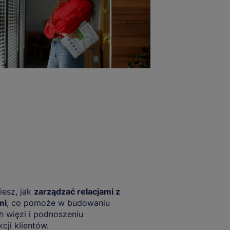
esz, jak
zarządzać relacjami z
mi
, co pomoże w budowaniu
h więzi i podnoszeniu
kcji klientów.