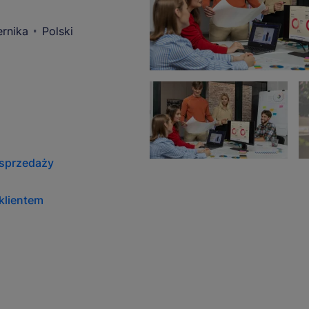
rnika
Polski
i sprzedaży
 klientem