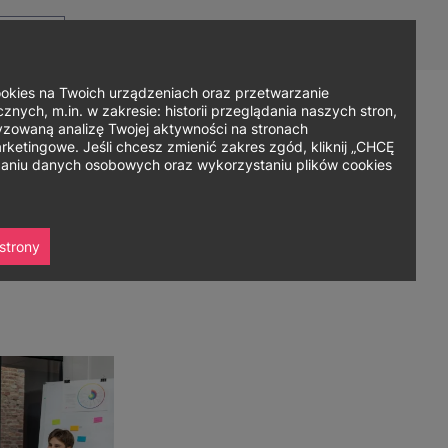
Top
Men
Prz
Kontakt
Dla mediów
Logowanie
PL
menu
WC
ję
ies na Twoich urządzeniach oraz przetwarzanie
nych, m.in. w zakresie: historii przeglądania naszych stron,
zowaną analizę Twojej aktywności na stronach
Zapisz się
ania
Współpraca
Strefa studenta
ketingowe. Jeśli chcesz zmienić zakres zgód, kliknij „CHCĘ
rzaniu danych osobowych oraz wykorzystaniu plików cookies
strony