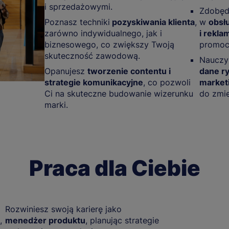
i sprzedażowymi.
Zdobędz
Poznasz techniki
pozyskiwania klienta
,
w
obsł
zarówno indywidualnego, jak i
i rekl
biznesowego, co zwiększy Twoją
promocy
skuteczność zawodową.
Nauczy
Opanujesz
tworzenie contentu i
dane r
strategie komunikacyjne
, co pozwoli
market
Ci na skuteczne budowanie wizerunku
do zmie
marki.
Praca dla Ciebie
Rozwiniesz swoją karierę jako
,
menedżer produktu
, planując strategie