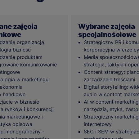
ne zajęcia
Wybrane zajęcia
unkowe
specjalnościowe
dzanie organizacją
Strategiczny PR i komu
logia biznesu
korporacyjna w erze c
dzanie produktem
Media społecznościowe
growane komunikowanie
strategia, taktyki i ope
etingowe
Content strategy: plan
ologia w marketingu
zarządzanie treściami
oekonomia
Digital storytelling: wid
o handlowe
audio w content marke
jacje w biznesie
AI w content marketing
za rynków i konkurencji
narzędzia, etyka, zast
ia marketingowe i
Strategiczny marketing
styka opisowa
internetowy
d monograficzny -
SEO i SEM w strategia