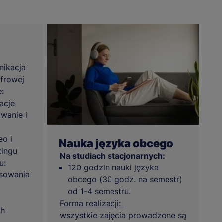
nikacja
yfrowej
:
racje
owanie i
eo i
Nauka języka obcego
tingu
Na studiach stacjonarnych:
u:
120 godzin nauki języka
osowania
obcego (30 godz. na semestr)
od 1-4 semestru.
Forma realizacji:
ch
wszystkie zajęcia prowadzone są