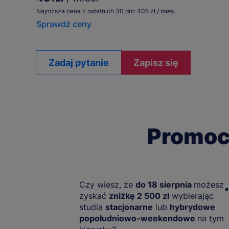
Najniższa cena z ostatnich 30 dni: 405 zł / mies.
Sprawdź ceny
Zadaj pytanie
Zapisz się
Promocj
Czy wiesz, że
do 18 sierpnia
możesz
zyskać
zniżkę 2 500 zł
wybierając
studia
stacjonarne
lub
hybrydowe
popołudniowo-weekendowe
na tym