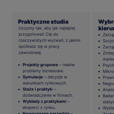
Praktyczne studia
Wybra
kier
Uczymy tak, aby jak najlepiej
przygotować Cię do
Zarzą
rzeczywistych wyzwań, z jakimi
Socjo
spotkasz się w pracy
Zarzą
zawodowej.
Zinte
mark
Projekty grupowe
– realne
Psych
problemy biznesowe.
Mikr
Symulacje
– decyzje w
Praw
warunkach rynkowych.
Negoc
Staże i praktyk
i –
Anali
doświadczenie w firmach.
Badan
Wykłady z praktykami
–
staty
eksperci z rynku.
Wykła
Nowoczesne narzędzia
–