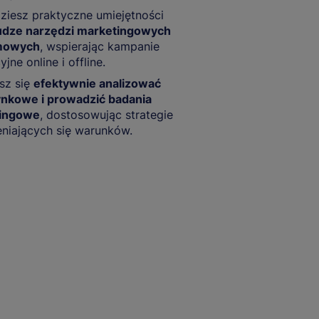
iesz praktyczne umiejętności
udze narzędzi marketingowych
amowych
, wspierając kampanie
jne online i offline.
sz się
efektywnie analizować
ynkowe i prowadzić badania
ingowe
, dostosowując strategie
niających się warunków.