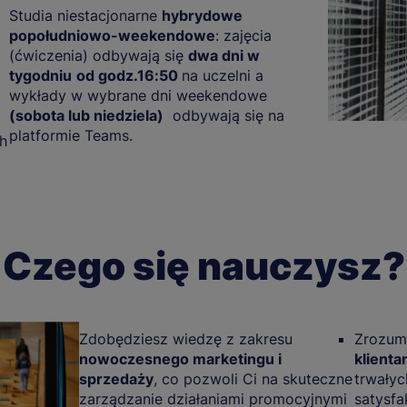
Studia niestacjonarne
hybrydowe
popołudniowo-weekendowe
: zajęcia
(ćwiczenia) odbywają się
dwa dni w
tygodniu
od godz.16:50
na uczelni a
wykłady w wybrane dni weekendowe
(sobota lub niedziela)
odbywają się na
platformie Teams.
ch
Czego się nauczysz?
Zdobędziesz wiedzę z zakresu
Zrozumi
nowoczesnego marketingu i
klienta
sprzedaży
, co pozwoli Ci na skuteczne
trwałyc
zarządzanie działaniami promocyjnymi
satysfa