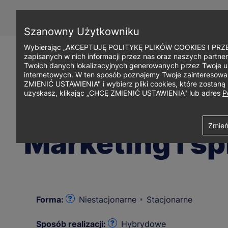
Przejdź
do
treści
Szanowny Użytkowniku
Wybierając „AKCEPTUJĘ POLITYKĘ PLIKÓW COOKIES I PRZEC
zapisanych w nich informacji przez nas oraz naszych partner
Twoich danych lokalizacyjnych generowanych przez Twoje u
internetowych. W ten sposób poznajemy Twoje zainteresowani
ZMIENIĆ USTAWIENIA" i wybierz pliki cookies, które zostan
uzyskasz, klikając „CHCĘ ZMIENIĆ USTAWIENIA" lub adres
P
Ścieżka
Uniwersytet WSB Merito Warszawa
Studia i szkolenia
Studia I 
Zmień
Marketing i s
nawigacyjna
Forma:
Niestacjonarne
Stacjonarne
Sposób realizacji:
Hybrydowe