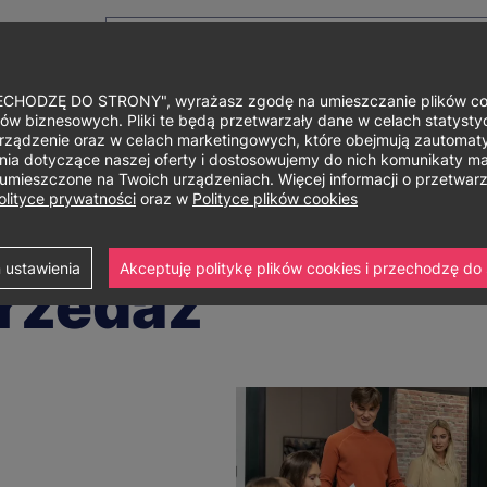
HODZĘ DO STRONY", wyrażasz zgodę na umieszczanie plików cook
ów biznesowych. Pliki te będą przetwarzały dane w celach statystycz
rządzenie oraz w celach marketingowych, które obejmują zautomaty
Główne
O uniwersytecie
Studia i szkolenia
Nauka i bad
a dotyczące naszej oferty i dostosowujemy do nich komunikaty mar
ą umieszczone na Twoich urządzeniach. Więcej informacji o przetwa
menu
olityce prywatności
oraz w
Polityce plików cookies
stopnia
Marketing i sprzedaż
 ustawienia
Akceptuję politykę plików cookies i przechodzę do 
przedaż