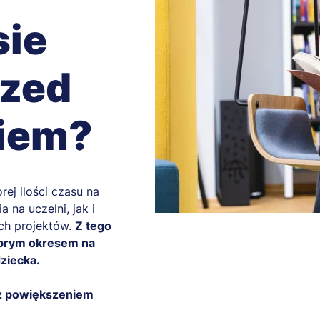
sie
rzed
ciem?
ej ilości czasu na
 na uczelni, jak i
ch projektów.
Z tego
dobrym okresem na
dziecka.
y z powiększeniem