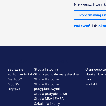
Nie wiesz, który k
Porozmawiaj z n
zadzwoń
lub
skon
Menu
NA SKRÓTY
STUDIA I SZKOLENIA
UCZELNIA
Zapisz się
Studia I stopnia
O uniwersyte
stopka
Konto kandydata
Studia jednolite magisterskie
Nauka i bada
MeritoGO
Studia II stopnia
Blog
MS365
Studia II stopnia z
Kontakt
podyplomowymi
Digiteka
Studia podyplomowe
Studia MBA i EMBA
Szkolenia i kursy