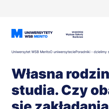
Przejdź
do
treści
Ścieżka
Uniwersytet WSB Merito
O uniwersytecie
Poradniki - dzielimy 
nawigacyjna
Własna rodzin
studia. Czy o
się zakładania