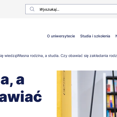
Główne
O uniwersytecie
Studia i szkolenia
menu
się wiedzą
Własna rodzina, a studia. Czy obawiać się zakładania rod
a, a
bawiać