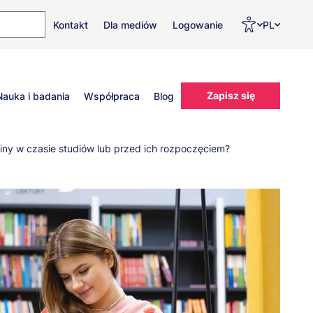
Top
Men
Prz
Kontakt
Dla mediów
Logowanie
PL
menu
WC
ję
Zapisz się
Nauka i badania
Współpraca
Blog
ziny w czasie studiów lub przed ich rozpoczęciem?