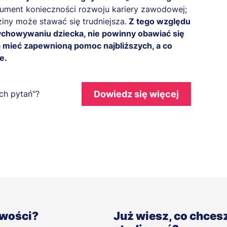
gument konieczności rozwoju kariery zawodowej;
ziny może stawać się trudniejsza.
Z tego względu
ychowywaniu dziecka, nie powinny obawiać się
ą mieć zapewnioną pomoc najbliższych, a co
e.
Dowiedz się więcej
ych pytań"?
iwości?
Już wiesz, co chces