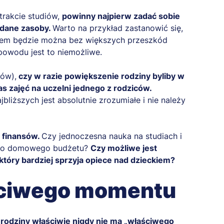
trakcie studiów,
powinny najpierw zadać sobie
adane zasoby.
Warto na przykład zastanowić się,
kiem będzie można bez większych przeszkód
 powodu jest to niemożliwe.
ków),
czy w razie powiększenie rodziny byliby w
s zajęć na uczelni jednego z rodziców.
liższych jest absolutnie zrozumiałe i nie należy
 finansów.
Czy jednoczesna nauka na studiach i
cno domowego budżetu?
Czy możliwe jest
który bardziej sprzyja opiece nad dzieckiem?
ściwego momentu
 rodziny właściwie nigdy nie ma „właściwego