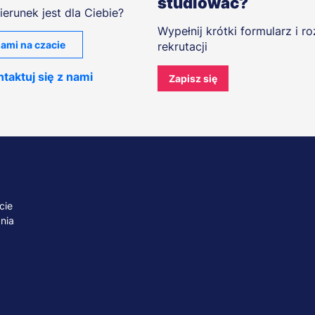
studiować?
ierunek jest dla Ciebie?
Wypełnij krótki formularz i r
ami na czacie
rekrutacji
taktuj się z nami
Zapisz się
cie
nia