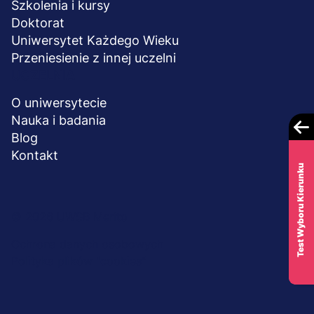
Szkolenia i kursy
Doktorat
Uniwersytet Każdego Wieku
Przeniesienie z innej uczelni
UCZELNIA
O uniwersytecie
Nauka i badania
Blog
Kontakt
Test Wyboru Kierunku
Menu
© 2026 UWSB Merito
stopka-
Ochrona danych osobowych
Polityka plików "cookies"
dodatkowe