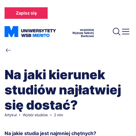
Przejdź
do
Zapisz się
treści
Ścieżka
nawigacyjna
Na jaki kierunek
studiów najłatwiej
się dostać?
Artykuł
Wybór studiów
2 min
Na jakie studia jest najmniej chętnych?