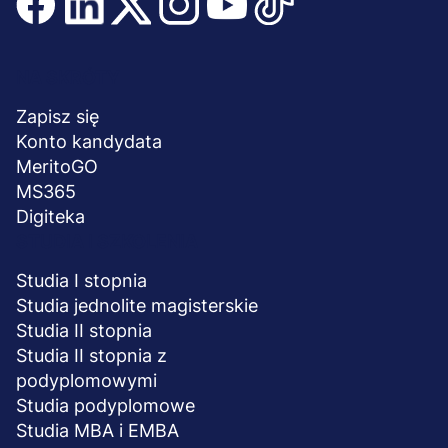
Menu
NA SKRÓTY
stopka
Zapisz się
Konto kandydata
MeritoGO
MS365
Digiteka
STUDIA I SZKOLENIA
Studia I stopnia
Studia jednolite magisterskie
Studia II stopnia
Studia II stopnia z
podyplomowymi
Studia podyplomowe
Studia MBA i EMBA