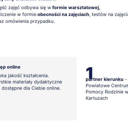
ęść zajęć odbywa się w
formie warsztatowej,
liczenie w formie
obecności na zajęciach
, testów na zajęc
az omówienia przypadku.
1
ęp online
ka jakość kształcenia.
partner kierunku
-
stkie materiały dydaktyczne
Powiatowe Centru
 dostępne dla Ciebie online.
Pomocy Rodzinie 
Kartuzach