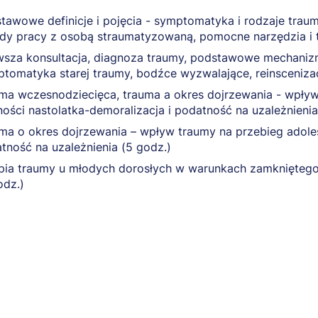
tawowe definicje i pojęcia - symptomatyka i rodzaje trau
dy pracy z osobą straumatyzowaną, pomocne narzędzia i t
wsza konsultacja, diagnoza traumy, podstawowe mechanizm
tomatyka starej traumy, bodźce wyzwalające, reinscenizac
ma wczesnodziecięca, trauma a okres dojrzewania - wpływ 
ności nastolatka-demoralizacja i podatność na uzależnienia
ma o okres dojrzewania – wpływ traumy na przebieg adolesc
tność na uzależnienia (5 godz.)
pia traumy u młodych dorosłych w warunkach zamkniętego
odz.)