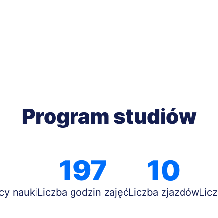
Program studiów
197
10
cy nauki
Liczba godzin zajęć
Liczba zjazdów
Lic