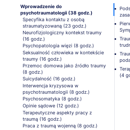
Wprowadzenie do
Pods
psychotraumatologii (38 godz.)
zasa
Specyfika kontaktu z osobą
Pier
straumatyzowaną (23 godz.)
Symp
Neurofizjologiczny kontekst traumy
Trau
(16 godz.)
trud
Psychopatologia więzi (8 godz.)
Seksualność człowieka w kontekście
Trau
traumy (16 godz.)
poda
Przemoc domowa jako źródło traumy
Tera
(8 godz.)
(4 g
Suicydalność (16 godz.)
Interwencja kryzysowa w
psychotraumatologii (8 godz.)
Psychosomatyka (8 godz.)
Opinie sądowe (12 godz.)
Terapeutyczne aspekty pracy z
traumą (16 godz.)
Praca z traumą wojenną (8 godz.)