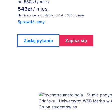
od
580 zł / mies.
543zł
/ mies.
Najniższa cena z ostatnich 30 dni: 538 zł / mies.
Sprawdź ceny
Zadaj pytanie
Zapisz się