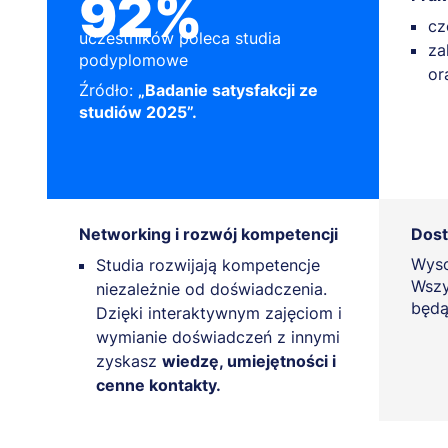
92%
cz
uczestników poleca studia
za
podyplomowe
or
Źródło:
„Badanie satysfakcji ze
studiów 2025”.
Networking i rozwój kompetencji
Dost
Wyso
Studia rozwijają kompetencje
Wszy
niezależnie od doświadczenia.
będą
Dzięki interaktywnym zajęciom i
wymianie doświadczeń z innymi
zyskasz
wiedzę, umiejętności i
cenne kontakty.