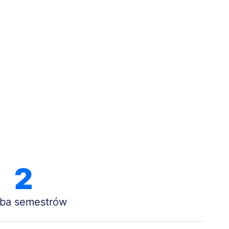
2
zba semestrów