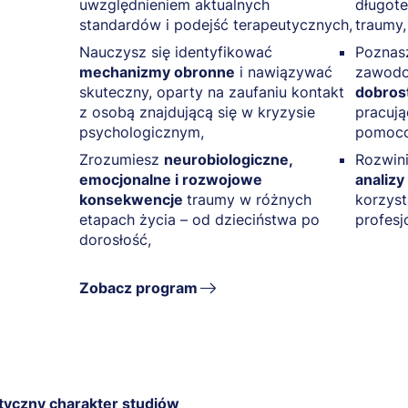
uwzględnieniem aktualnych
długot
standardów i podejść terapeutycznych,
traumy,
Nauczysz się identyfikować
Poznasz
mechanizmy obronne
i nawiązywać
zawodo
skuteczny, oparty na zaufaniu kontakt
dobros
z osobą znajdującą się w kryzysie
pracuj
psychologicznym,
pomoc
Zrozumiesz
neurobiologiczne,
Rozwin
emocjonalne i rozwojowe
analiz
konsekwencje
traumy w różnych
korzyst
etapach życia – od dzieciństwa po
profesj
dorosłość,
Zobacz program
tyczny charakter studiów