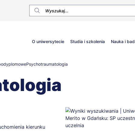
Główne
O uniwersytecie
Studia i szkolenia
Nauka i bad
menu
 podyplomowe
Psychotraumatologia
tologia
uchomienia kierunku