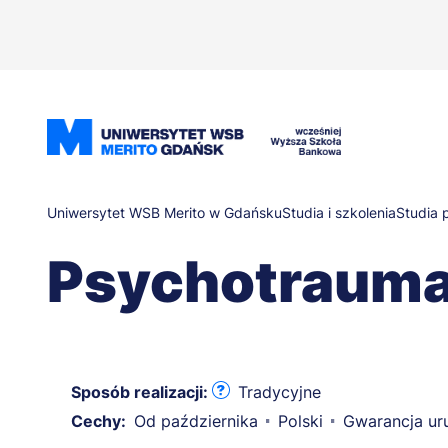
Przejdź
do
treści
Ścieżka
Uniwersytet WSB Merito w Gdańsku
Studia i szkolenia
Studia
Psychotrauma
nawigacyjna
Sposób realizacji:
Tradycyjne
Cechy:
Od października
Polski
Gwarancja ur