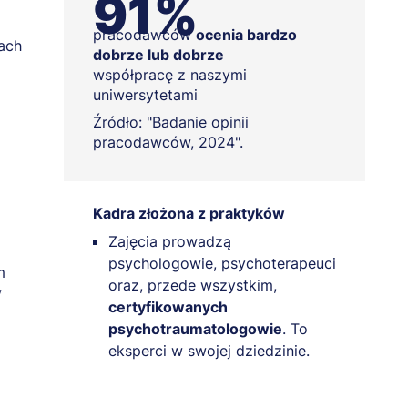
91%
pracodawców
ocenia bardzo
iach
dobrze lub dobrze
współpracę z naszymi
uniwersytetami
Źródło: "Badanie opinii
pracodawców, 2024".
Kadra złożona z praktyków
Zajęcia prowadzą
psychologowie, psychoterapeuci
m
oraz, przede wszystkim,
w
certyfikowanych
psychotraumatologowie
. To
eksperci w swojej dziedzinie.