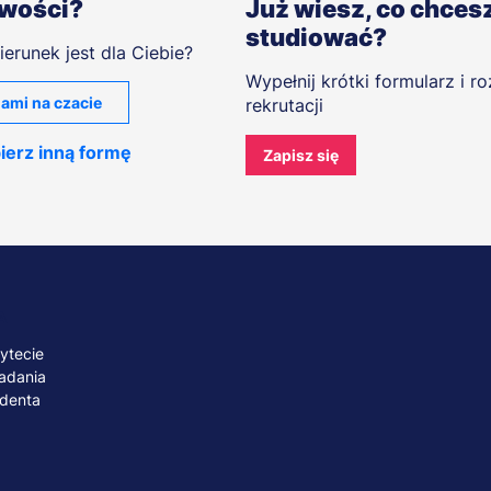
iwości?
Już wiesz, co chces
studiować?
ierunek jest dla Ciebie?
Wypełnij krótki formularz i r
ami na czacie
rekrutacji
ierz inną formę
Zapisz się
A
ytecie
adania
udenta