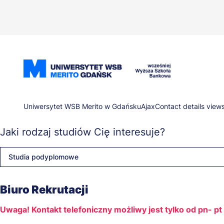
Przejdź
do
treści
Ścieżka
Uniwersytet WSB Merito w Gdańsku
Ajax
Contact details view
Jaki rodzaj studiów Cię interesuje?
nawigacyjna
Studia podyplomowe
Biuro Rekrutacji
Uwaga! Kontakt telefoniczny możliwy jest tylko od pn- p