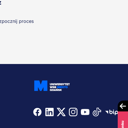
z
ozpocznij proces
Dołącz i bądź na bieżąco