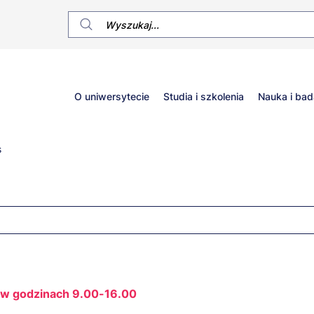
Główne
O uniwersytecie
Studia i szkolenia
Nauka i bad
menu
s
t w godzinach 9.00-16.00