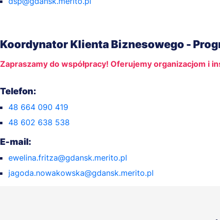
dsp@gdansk.merito.pl
Koordynator Klienta Biznesowego - Pro
Zapraszamy do współpracy! Oferujemy organizacjom i in
Telefon:
48 664 090 419
48 602 638 538
E-mail:
ewelina.fritza@gdansk.merito.pl
jagoda.nowakowska@gdansk.merito.pl