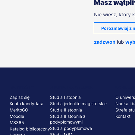
Masz wątpl
Nie wiesz, który k
Porozmawiaj z n
zadzwoń
lub
wyb
Menu
NA SKRÓTY
STUDIA I SZKOLENIA
UCZELNI
Zapisz się
Studia I stopnia
O uniwers
stopka
Konto kandydata
Studia jednolite magisterskie
Nauka i b
MeritoGO
Studia II stopnia
Strefa st
Moodle
Studia II stopnia z
Kontakt
podyplomowymi
MS365
Studia podyplomowe
Katalog biblioteczny
Studia MBA