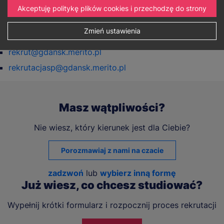
Akceptuję politykę plików cookies i przechodzę do strony
+48 58 350 20 75
Zmień ustawienia
E-mail:
rekrut@gdansk.merito.pl
rekrutacjasp@gdansk.merito.pl
Masz wątpliwości?
Nie wiesz, który kierunek jest dla Ciebie?
Porozmawiaj z nami na czacie
zadzwoń
lub
wybierz inną formę
Już wiesz, co chcesz studiować?
Wypełnij krótki formularz i rozpocznij proces rekrutacji