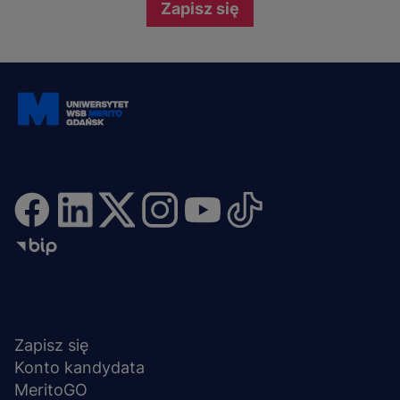
Zapisz się
Dołącz i bądź na bieżąco
Menu
NA SKRÓTY
stopka
Zapisz się
Konto kandydata
MeritoGO