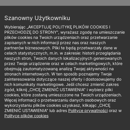
Przejdź
do
Zapisz się
treści
Szanowny Użytkowniku
Wybierając „AKCEPTUJĘ POLITYKĘ PLIKÓW COOKIES I
PRZECHODZĘ DO STRONY", wyrażasz zgodę na umieszczanie
plików cookies na Twoich urządzeniach oraz przetwarzanie
zapisanych w nich informacji przez nas oraz naszych
Ścieżka
partnerów biznesowych. Pliki te będą przetwarzały dane w
celach statystycznych, m.in. w zakresie: historii przeglądania
nawigacyjna
naszych stron, Twoich danych lokalizacyjnych generowanych
Jaki rodzaj studiów Cię interesuje?
przez Twoje urządzenie oraz w celach marketingowych, które
obejmują zautomatyzowaną analizę Twojej aktywności na
stronach internetowych. W ten sposób poznajemy Twoje
Studia II stopnia z podyplomowymi
zainteresowania dotyczące naszej oferty i dostosowujemy do
nich komunikaty marketingowe. Jeśli chcesz zmienić zakres
zgód, kliknij „CHCĘ ZMIENIĆ USTAWIENIA" i wybierz pliki
Biuro Rekrutacji
cookies, które zostaną umieszczone na Twoich urządzeniach.
Więcej informacji o przetwarzaniu danych osobowych oraz
wykorzystaniu plików cookies uzyskasz, klikając „CHCĘ
Uwaga! Kontakt telefoniczny możliwy jest tylko od pn- pt
ZMIENIĆ USTAWIENIA" lub adres
Polityce prywatności
oraz w
w godzinach 9.00-16.00
Polityce plików cookies
Telefon: