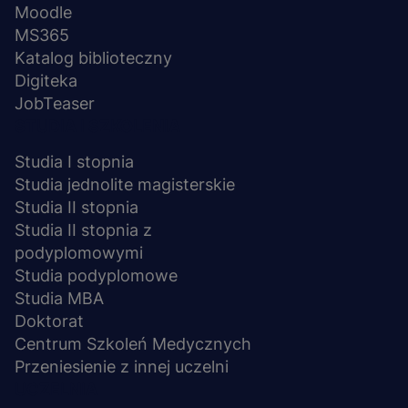
Moodle
MS365
Katalog biblioteczny
Digiteka
JobTeaser
STUDIA I SZKOLENIA
Studia I stopnia
Studia jednolite magisterskie
Studia II stopnia
Studia II stopnia z
podyplomowymi
Studia podyplomowe
Studia MBA
Doktorat
Centrum Szkoleń Medycznych
Przeniesienie z innej uczelni
UCZELNIA