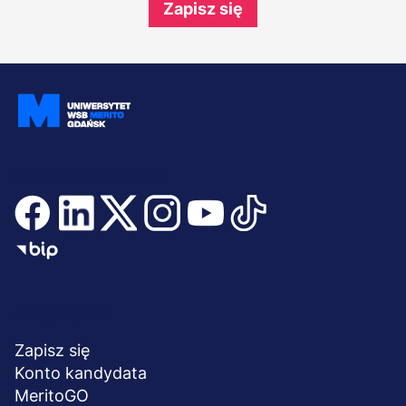
Zapisz się
Dołącz i bądź na bieżąco
Menu
NA SKRÓTY
stopka
Zapisz się
Konto kandydata
MeritoGO