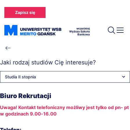
Przejdź
do
Zapisz się
treści
Ścieżka
nawigacyjna
Jaki rodzaj studiów Cię interesuje?
Studia II stopnia
Biuro Rekrutacji
Uwaga! Kontakt telefoniczny możliwy jest tylko od pn- pt
w godzinach 9.00-16.00
Telefon: