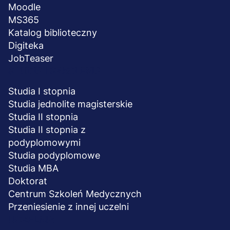
Moodle
MS365
Katalog biblioteczny
Digiteka
JobTeaser
STUDIA I SZKOLENIA
Studia I stopnia
Studia jednolite magisterskie
Studia II stopnia
Studia II stopnia z
podyplomowymi
Studia podyplomowe
Studia MBA
Doktorat
Centrum Szkoleń Medycznych
Przeniesienie z innej uczelni
UCZELNIA