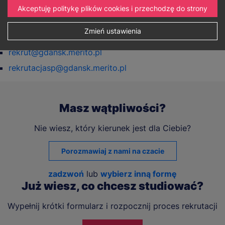
Akceptuję politykę plików cookies i przechodzę do strony
+48 58 350 20 75
Zmień ustawienia
E-mail:
rekrut@gdansk.merito.pl
rekrutacjasp@gdansk.merito.pl
Masz wątpliwości?
Nie wiesz, który kierunek jest dla Ciebie?
Porozmawiaj z nami na czacie
zadzwoń
lub
wybierz inną formę
Już wiesz, co chcesz studiować?
Wypełnij krótki formularz i rozpocznij proces rekrutacji