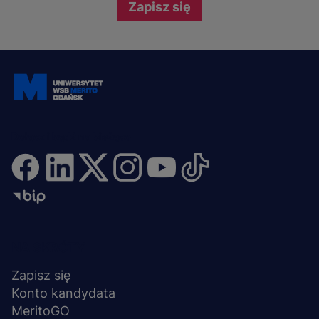
Zapisz się
Dołącz i bądź na bieżąco
Menu
NA SKRÓTY
stopka
Zapisz się
Konto kandydata
MeritoGO