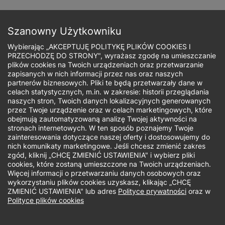
Przejdź
do
Zapisz się
treści
Szanowny Użytkowniku
Wybierając „AKCEPTUJĘ POLITYKĘ PLIKÓW COOKIES I
PRZECHODZĘ DO STRONY", wyrażasz zgodę na umieszczanie
plików cookies na Twoich urządzeniach oraz przetwarzanie
zapisanych w nich informacji przez nas oraz naszych
Ścieżka
partnerów biznesowych. Pliki te będą przetwarzały dane w
celach statystycznych, m.in. w zakresie: historii przeglądania
nawigacyjna
naszych stron, Twoich danych lokalizacyjnych generowanych
Jaki rodzaj studiów Cię interesuje?
przez Twoje urządzenie oraz w celach marketingowych, które
obejmują zautomatyzowaną analizę Twojej aktywności na
stronach internetowych. W ten sposób poznajemy Twoje
Studia II stopnia
zainteresowania dotyczące naszej oferty i dostosowujemy do
nich komunikaty marketingowe. Jeśli chcesz zmienić zakres
zgód, kliknij „CHCĘ ZMIENIĆ USTAWIENIA" i wybierz pliki
Biuro Rekrutacji
cookies, które zostaną umieszczone na Twoich urządzeniach.
Więcej informacji o przetwarzaniu danych osobowych oraz
wykorzystaniu plików cookies uzyskasz, klikając „CHCĘ
Uwaga! Kontakt telefoniczny możliwy jest tylko od pn- pt
ZMIENIĆ USTAWIENIA" lub adres
Polityce prywatności
oraz w
w godzinach 9.00-16.00
Polityce plików cookies
Telefon: