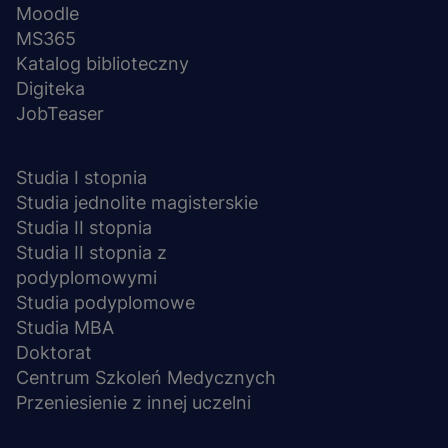
Moodle
MS365
Katalog biblioteczny
Digiteka
JobTeaser
STUDIA I SZKOLENIA
Studia I stopnia
Studia jednolite magisterskie
Studia II stopnia
Studia II stopnia z
podyplomowymi
Studia podyplomowe
Studia MBA
Doktorat
Centrum Szkoleń Medycznych
Przeniesienie z innej uczelni
UCZELNIA