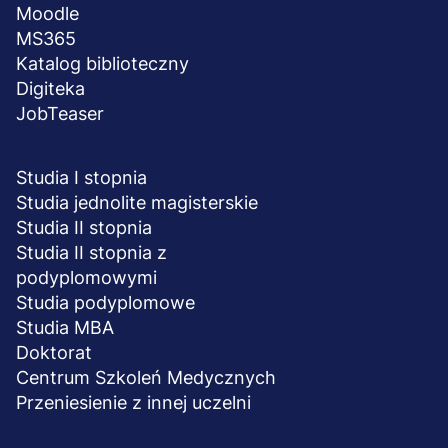
Moodle
MS365
Katalog biblioteczny
Digiteka
JobTeaser
STUDIA I SZKOLENIA
Studia I stopnia
Studia jednolite magisterskie
Studia II stopnia
Studia II stopnia z
podyplomowymi
Studia podyplomowe
Studia MBA
Doktorat
Centrum Szkoleń Medycznych
Przeniesienie z innej uczelni
UCZELNIA