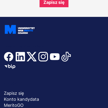
Zapisz się
Dołącz i bądź na bieżąco
Menu
NA SKRÓTY
stopka
Zapisz się
Konto kandydata
MeritoGO