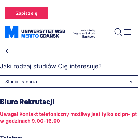
Przejdź
do
Zapisz się
treści
Ścieżka
nawigacyjna
Jaki rodzaj studiów Cię interesuje?
Studia I stopnia
Biuro Rekrutacji
Uwaga! Kontakt telefoniczny możliwy jest tylko od pn- pt
w godzinach 9.00-16.00
Telefon: