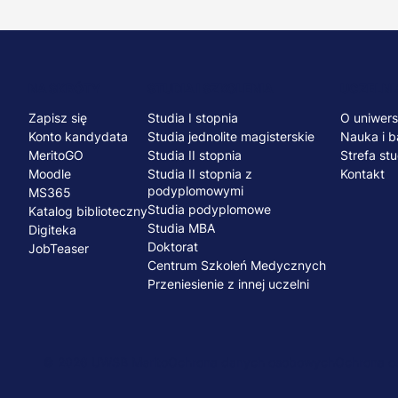
Menu
NA SKRÓTY
STUDIA I SZKOLENIA
UCZELNI
Zapisz się
Studia I stopnia
O uniwers
stopka
Konto kandydata
Studia jednolite magisterskie
Nauka i b
MeritoGO
Studia II stopnia
Strefa st
Moodle
Studia II stopnia z
Kontakt
podyplomowymi
MS365
Studia podyplomowe
Katalog biblioteczny
Studia MBA
Digiteka
Doktorat
JobTeaser
Centrum Szkoleń Medycznych
Przeniesienie z innej uczelni
© 2026 UWSB Merito
Ochrona danych osobowych
Ochrona os
Menu