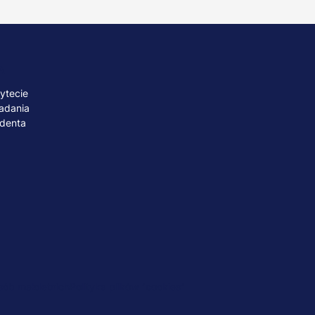
A
ytecie
adania
udenta
ób małoletnich
Polityka plików "cookies"