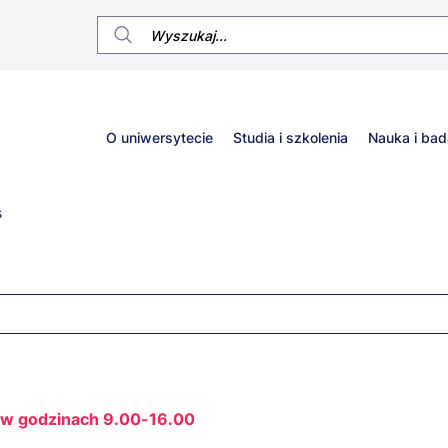
Główne
O uniwersytecie
Studia i szkolenia
Nauka i bad
menu
s
t w godzinach 9.00-16.00