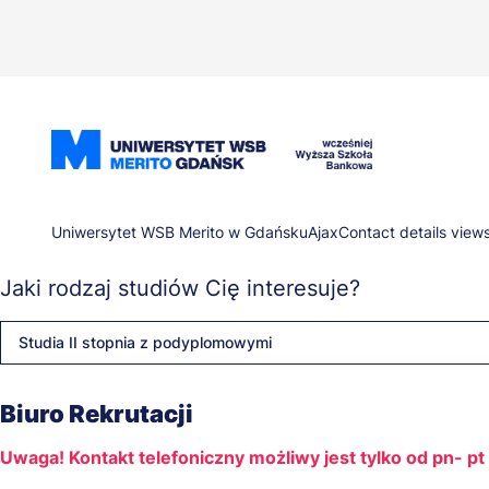
Przejdź
do
treści
Ścieżka
Uniwersytet WSB Merito w Gdańsku
Ajax
Contact details view
Jaki rodzaj studiów Cię interesuje?
nawigacyjna
Studia II stopnia z podyplomowymi
Biuro Rekrutacji
Uwaga! Kontakt telefoniczny możliwy jest tylko od pn- p