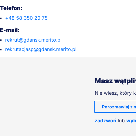
Telefon:
+48 58 350 20 75
E-mail:
rekrut@gdansk.merito.pl
rekrutacjasp@gdansk.merito.pl
Masz wątpl
Nie wiesz, który k
Porozmawiaj z n
zadzwoń
lub
wyb