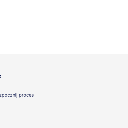
z
ozpocznij proces