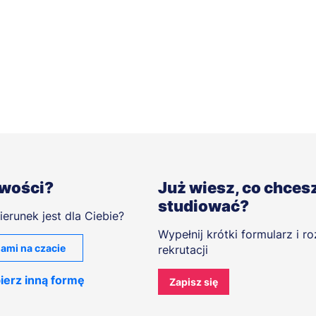
iwości?
Już wiesz, co chces
studiować?
ierunek jest dla Ciebie?
Wypełnij krótki formularz i r
ami na czacie
rekrutacji
ierz inną formę
Zapisz się