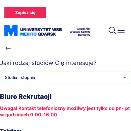
Przejdź
do
Zapisz się
treści
Ścieżka
nawigacyjna
Jaki rodzaj studiów Cię interesuje?
Studia I stopnia
Biuro Rekrutacji
Uwaga! Kontakt telefoniczny możliwy jest tylko od pn- pt
w godzinach 9.00-16.00
Telefon: