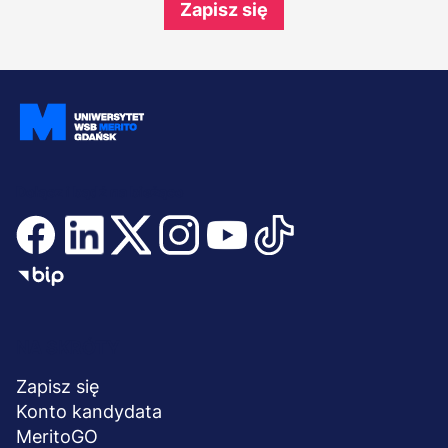
Zapisz się
Dołącz i bądź na bieżąco
Menu
NA SKRÓTY
stopka
Zapisz się
Konto kandydata
MeritoGO