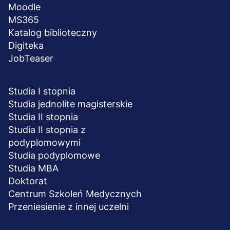
Moodle
MS365
Katalog biblioteczny
Digiteka
JobTeaser
STUDIA I SZKOLENIA
Studia I stopnia
Studia jednolite magisterskie
Studia II stopnia
Studia II stopnia z
podyplomowymi
Studia podyplomowe
Studia MBA
Doktorat
Centrum Szkoleń Medycznych
Przeniesienie z innej uczelni
UCZELNIA