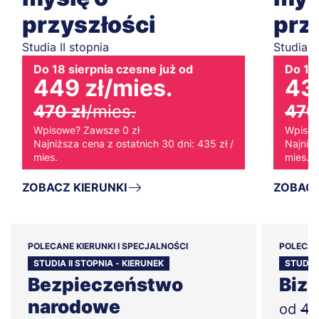
przyszłości
prz
Studia II stopnia
Studia I
Do 18 sierpnia czesne już od
Do 18 
449 zł
/mies.
43
470 zł
/mies.
470
Wpisowe? Zawsze 0 zł
Wpisow
Najniższa cena z ostatnich 30 dni: 435 zł /
Najniżs
mies.
mies.
ZOBACZ KIERUNKI
ZOBACZ
POLECANE KIERUNKI I SPECJALNOŚCI
POLECAN
STUDIA II STOPNIA - KIERUNEK
STUDIA 
Bezpieczeństwo
Bizn
narodowe
od
47