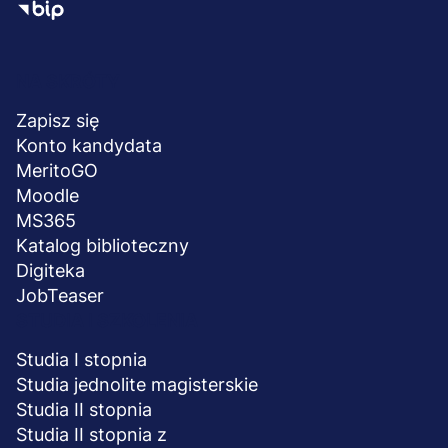
Menu
NA SKRÓTY
stopka
Zapisz się
Konto kandydata
MeritoGO
Moodle
MS365
Katalog biblioteczny
Digiteka
JobTeaser
STUDIA I SZKOLENIA
Studia I stopnia
Studia jednolite magisterskie
Studia II stopnia
Studia II stopnia z