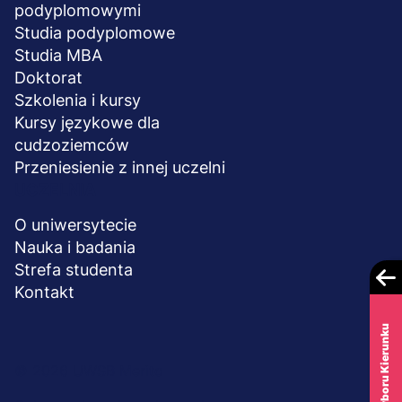
podyplomowymi
Studia podyplomowe
Studia MBA
Doktorat
Szkolenia i kursy
Kursy językowe dla
cudzoziemców
Przeniesienie z innej uczelni
UCZELNIA
O uniwersytecie
Nauka i badania
Strefa studenta
Kontakt
Test Wyboru Kierunku
Menu
© 2026 UWSB Merito