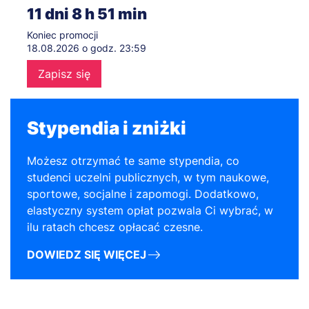
11
dni
8
h
51
min
Koniec promocji
18.08.2026 o godz. 23:59
Zapisz się
Stypendia i zniżki
Możesz otrzymać te same stypendia, co
studenci uczelni publicznych, w tym naukowe,
sportowe, socjalne i zapomogi. Dodatkowo,
elastyczny system opłat pozwala Ci wybrać, w
ilu ratach chcesz opłacać czesne.
DOWIEDZ SIĘ WIĘCEJ