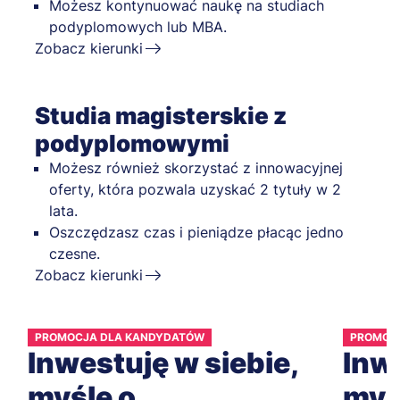
Możesz kontynuować naukę na studiach
podyplomowych lub MBA.
Zobacz kierunki
Studia magisterskie z
podyplomowymi
Możesz również skorzystać z innowacyjnej
oferty, która pozwala uzyskać 2 tytuły w 2
lata.
Oszczędzasz czas i pieniądze płacąc jedno
czesne.
Zobacz kierunki
PROMOCJA DLA KANDYDATÓW
PROMOC
Inwestuję w siebie,
Inwe
myślę o
myś