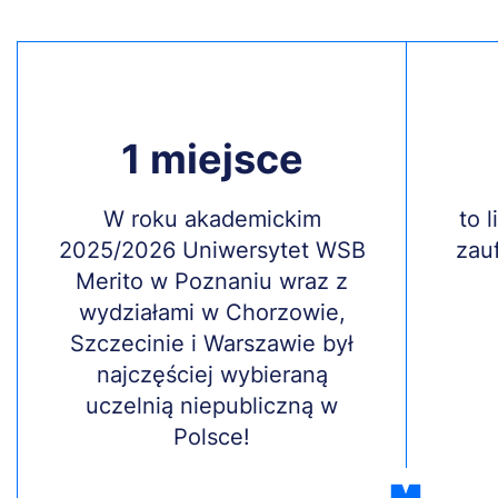
1 miejsce
Treść
W roku akademickim
Treś
to 
2025/2026 Uniwersytet WSB
zau
Merito w Poznaniu wraz z
wydziałami w Chorzowie,
Szczecinie i Warszawie był
najczęściej wybieraną
uczelnią niepubliczną w
Polsce!