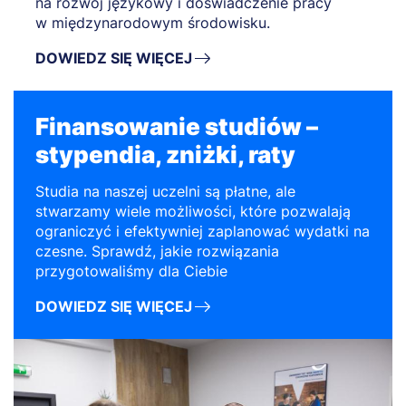
na rozwój językowy i doświadczenie pracy
w międzynarodowym środowisku.
DOWIEDZ SIĘ WIĘCEJ
Finansowanie studiów –
stypendia, zniżki, raty
Studia na naszej uczelni są płatne, ale
stwarzamy wiele możliwości, które pozwalają
ograniczyć i efektywniej zaplanować wydatki na
czesne. Sprawdź, jakie rozwiązania
przygotowaliśmy dla Ciebie
DOWIEDZ SIĘ WIĘCEJ