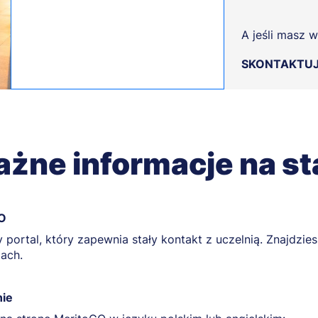
A jeśli masz w
SKONTAKTUJ 
żne informacje na st
O
y portal, który zapewnia stały kontakt z uczelnią. Znajdzie
iach.
ie