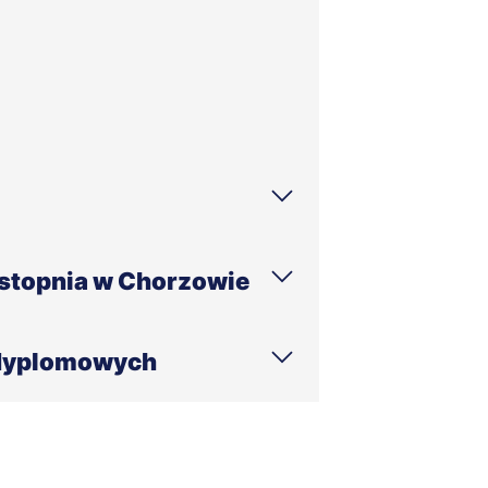
endiów NIECZYNNY
II stopnia w Chorzowie
odyplomowych