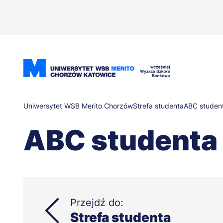
Przejdź
do
treści
Ścieżka
Uniwersytet WSB Merito Chorzów
Strefa studenta
ABC studen
ABC studenta
nawigacyjna
Przejdź do:
Strefa studenta