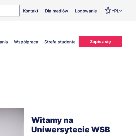
Top
Men
Prz
Kontakt
Dla mediów
Logowanie
PL
menu
WC
ję
Zapisz się
ania
Współpraca
Strefa studenta
Witamy na
Uniwersytecie WSB