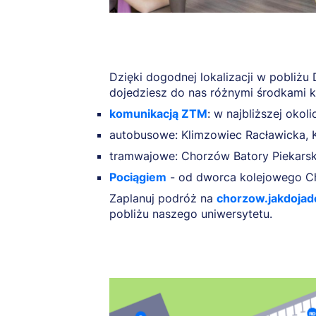
Dzięki dogodnej lokalizacji w pobliż
dojedziesz do nas różnymi środkami k
komunikacją ZTM
: w najbliższej okol
autobusowe: Klimzowiec Racławicka, K
tramwajowe: Chorzów Batory Piekarsk
Pociągiem
- od dworca kolejowego Ch
Zaplanuj podróż na
chorzow.jakdojad
pobliżu naszego uniwersytetu.