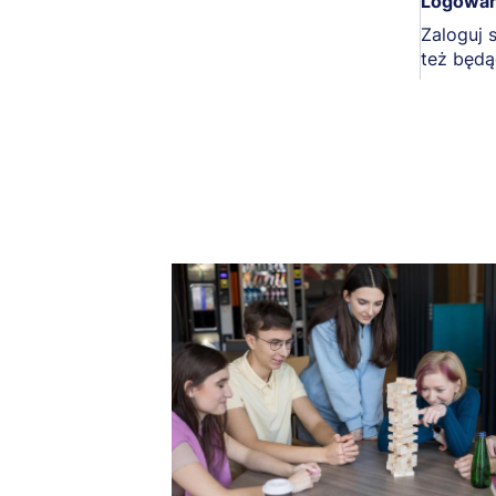
Logowan
Zaloguj 
też będ