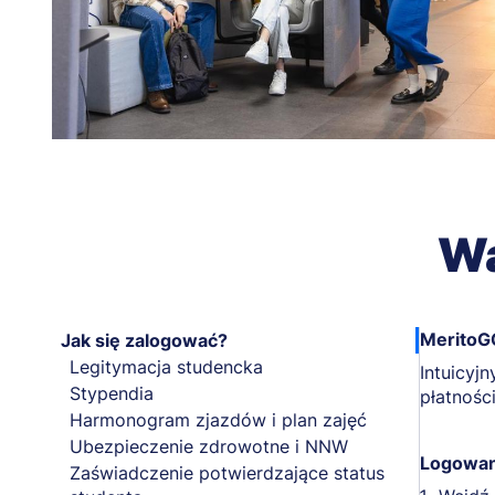
Wa
MeritoG
Jak się zalogować?
Legitymacja studencka
Intuicyjn
Stypendia
płatnośc
Harmonogram zjazdów i plan zajęć
Ubezpieczenie zdrowotne i NNW
Logowan
Zaświadczenie potwierdzające status