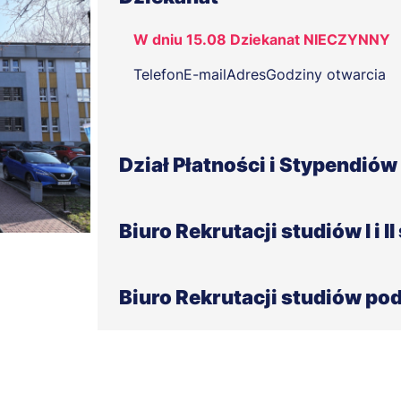
W dniu 15.08 Dziekanat NIECZYNNY
Telefon
E-mail
Adres
Godziny otwarcia
Dział Płatności i Stypendiów
W dniu 15.08 Dział Płatności i Styp
Biuro Rekrutacji studiów I i 
Telefon
E-mail
Adres
Godziny otwarcia
Telefon
E-mail
Adres
Godziny otwarcia
Biuro Rekrutacji studiów p
Telefon
E-mail
Adres
Godziny otwarcia