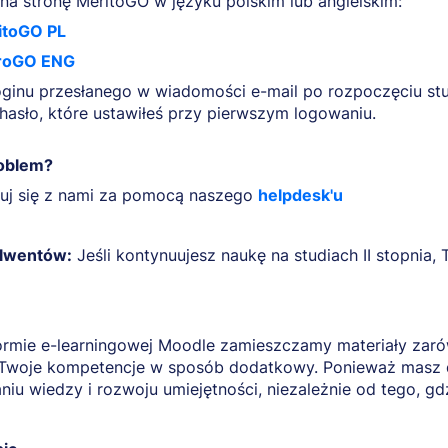
na stronę MeritoGO w języku polskim lub angielskim:
itoGO PL
roGO ENG
oginu przesłanego w wiadomości e-mail po rozpoczęciu st
hasło, które ustawiłeś przy pierwszym logowaniu.
oblem?
uj się z nami za pomocą naszego
helpdesk'u
olwentów:
Jeśli kontynuujesz naukę na studiach II stopnia,
ormie e-learningowej Moodle zamieszczamy materiały zarówn
Twoje kompetencje w sposób dodatkowy. Ponieważ masz d
iu wiedzy i rozwoju umiejętności, niezależnie od tego, gdz