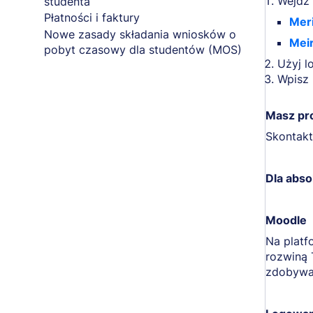
Wejdź 
studenta
Płatności i faktury
Mer
Nowe zasady składania wniosków o
Mei
pobyt czasowy dla studentów (MOS)
Użyj l
Wpisz 
Masz pr
Skontakt
Dla abs
Moodle
Na platf
rozwiną 
zdobywan