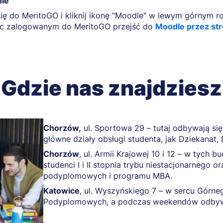
ie
się do MeritoGO i kliknij ikonę "Moodle" w lewym górnym 
ąc zalogowanym do MeritoGO przejść do
Moodle przez str
Gdzie nas znajdziesz
Chorzów,
ul. Sportowa 29 – tutaj odbywają się 
główne działy obsługi studenta, jak Dziekanat, B
Chorzów
, ul. Armii Krajowej 10 i 12 – w tych 
studenci I i II stopnia trybu niestacjonarnego o
podyplomowych i programu MBA.
Katowice
, ul. Wyszyńskiego 7 – w sercu Górneg
Podyplomowych, a podczas weekendów odbywaj