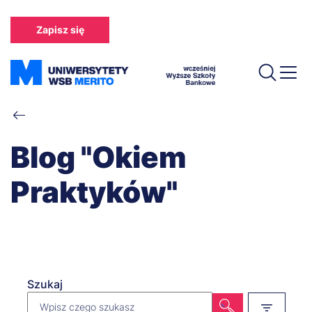
Przejdź
do
Zapisz się
treści
Ścieżka
nawigacyjna
Blog "Okiem
Praktyków"
Szukaj