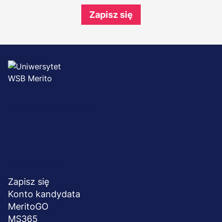
Zapisz się
Dołącz i bądź na bieżąco
Menu
NA SKRÓTY
stopka
Zapisz się
Konto kandydata
MeritoGO
MS365