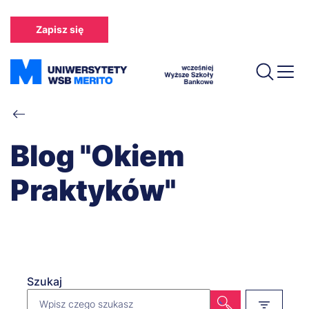
Przejdź
do
Zapisz się
treści
Ścieżka
nawigacyjna
Blog "Okiem
Praktyków"
Szukaj