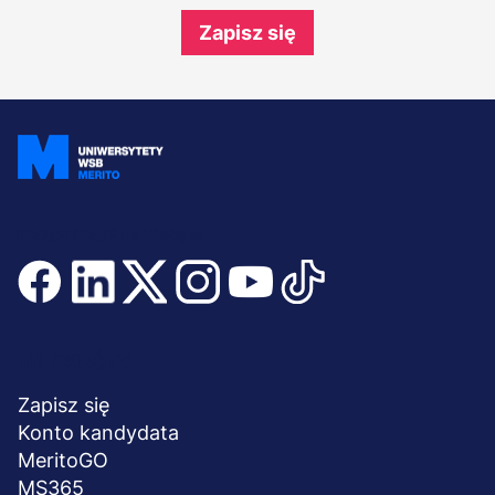
Zapisz się
Dołącz i bądź na bieżąco
Menu
NA SKRÓTY
stopka
Zapisz się
Konto kandydata
MeritoGO
MS365