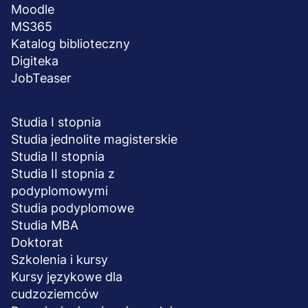
wymagane ustawowo lub jest niezbędne do zawarcia
Moodle
umowy. Jeżeli odmówisz podania swoich danych lub
MS365
podasz nieprawidłowe dane, nie będziemy mogli
Katalog biblioteczny
zrealizować dla Ciebie usługi.
Digiteka
W JAKI SPOSÓB DOPASOWUJEMY USŁUGI DO TWOICH
JobTeaser
ZAINTERESOWAŃ I PREFERENCJI?
STUDIA I SZKOLENIA
Dane osobowe zebrane w celach marketingowych
będziemy przetwarzać w sposób zautomatyzowany, w
Studia I stopnia
formie profilowania. Oznacza to, że dzięki analizie
Studia jednolite magisterskie
podanych przez Ciebie danych przedstawimy ofertę
Studia II stopnia
dopasowaną do Twoich potrzeb.
Studia II stopnia z
podyplomowymi
Studia podyplomowe
Studia MBA
Doktorat
Szkolenia i kursy
Kursy językowe dla
cudzoziemców