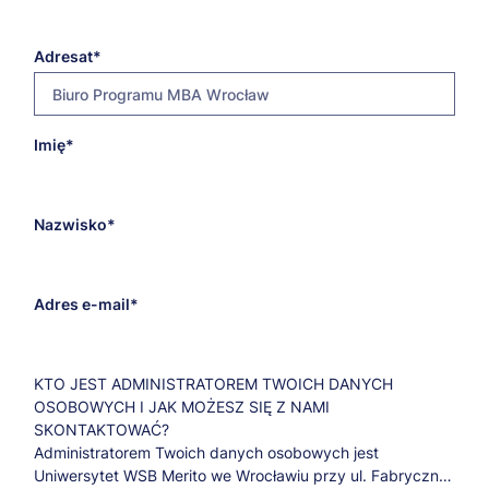
Monika Syguła
STARSZY SPECJALISTA DS. STUDIÓW MBA
Adresat
Telefon:
+48 532 082 710
Biuro Programu MBA Wrocław
E-mail:
monika.sygula@wroclaw.merito.pl
E-
Imię
mba@wroclaw.merito.pl
mail
Monika Sowa
adresata
STARSZY SPECJALISTA DS. STUDIÓW MBA
Nazwisko
Telefon:
+48 532 082 708
E-mail:
Adres e-mail
monika.sowa@wroclaw.merito.pl
KTO JEST ADMINISTRATOREM TWOICH DANYCH
OSOBOWYCH I JAK MOŻESZ SIĘ Z NAMI
SKONTAKTOWAĆ?
Administratorem Twoich danych osobowych jest
Uniwersytet WSB Merito we Wrocławiu przy ul. Fabrycznej