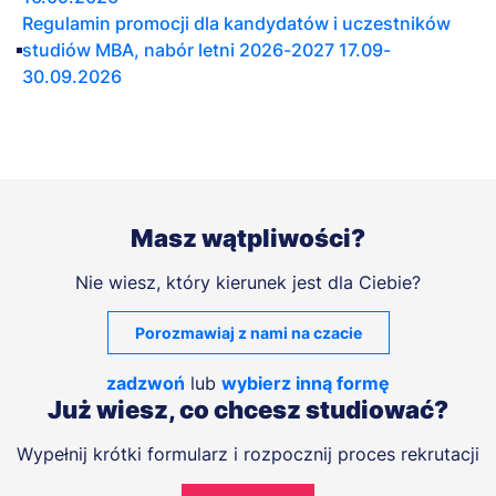
podmiotów do dowolnego ich przetwarzania, a jedynie do
Regulamin promocji dla kandydatów i uczestników
korzystania z nich w celach wyraźnie przez nas
studiów MBA, nabór letni 2026-2027 17.09-
wskazanych. W żadnym przypadku przekazanie danych
30.09.2026
nie zwalnia nas jako Administratora Danych Osobowych z
odpowiedzialności za ich przetwarzanie.
Twoje dane mogą być też przekazywane organom
publicznym, ale tylko gdy upoważniają ich do tego
obowiązujące przepisy.
JAKIE SĄ TWOJE PRAWA W ZWIĄZKU Z
Masz wątpliwości?
PRZETWARZANIEM PRZEZ NAS TWOICH DANYCH
OSOBOWYCH?
Nie wiesz, który kierunek jest dla Ciebie?
Masz prawo:
• dostępu do treści Twoich danych,
Porozmawiaj z nami na czacie
• do sprostowania Twoich danych,
• do usunięcia Twoich danych, jeżeli:
zadzwoń
lub
wybierz inną formę
- wycofasz Twoją zgodę na przetwarzanie danych
Już wiesz, co chcesz studiować?
osobowych,
- Twoje dane osobowe przestaną być niezbędne do celów,
Wypełnij krótki formularz i rozpocznij proces rekrutacji
w których zostały zebrane lub w których były
przetwarzane,