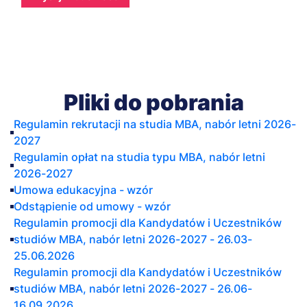
przetwarzali na podstawie zawartej umowy oraz ustawy
Prawo o szkolnictwie wyższym i nauce.
Twoje dane będą przechowywane przez:
- 50 lat zgodnie z par. 15 ust. 4 Rozporządzenia Ministra
Nauki i Szkolnictwa Wyższego z dnia 27 września 2018
roku w sprawie studiów,
- 25 lat, jeśli dokumentacja dotyczy studiów
Pliki do pobrania
podyplomowych oraz MBA,
- okres wynikający z obowiązujących przepisów prawa w
Regulamin rekrutacji na studia MBA, nabór letni 2026-
przypadku innych usług edukacyjnych (np. szkoleń),
2027
- 6 miesięcy od zakończenia rekrutacji, jeśli nie
Regulamin opłat na studia typu MBA, nabór letni
podejmiesz u nas studiów.
2026-2027
KOMU UDOSTĘPNIAMY TWOJE DANE OSOBOWE?
Umowa edukacyjna - wzór
Jako uczelnia na co dzień korzystamy z usług firm, dzięki
Odstąpienie od umowy - wzór
którym zapewniamy Ci najwyższy standard obsługi. Twoje
Regulamin promocji dla Kandydatów i Uczestników
dane osobowe mogą zostać im przekazane do
studiów MBA, nabór letni 2026-2027 - 26.03-
przetwarzania na nasze zlecenie. Dzieje się tak najczęściej
25.06.2026
w przypadku współpracy z konkretnym usługodawcą (np.
Regulamin promocji dla Kandydatów i Uczestników
dostawcą usług przechowywania danych) lub
studiów MBA, nabór letni 2026-2027 - 26.06-
podwykonawcą (np. agencją marketingową). W takiej
sytuacji przekazanie danych nie uprawnia innych
16.09.2026