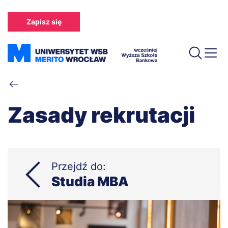
Przejdź
do
Zapisz się
treści
Ścieżka
nawigacyjna
Zasady rekrutacji
Przejdź do:
Studia MBA