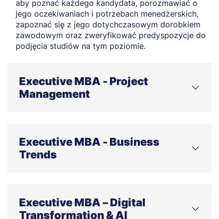
aby poznać każdego kandydata, porozmawiać o
jego oczekiwaniach i potrzebach menedżerskich,
zapoznać się z jego dotychczasowym dorobkiem
zawodowym oraz zweryfikować predyspozycje do
podjęcia studiów na tym poziomie.
Executive MBA - Project
Management
ukończone studia wyższe
I lub II stopnia (dyplom
licencjata lub magistra)
Executive MBA - Business
minimum
3-letnie doświadczenie
zawodowe na
Trends
stanowisku menedżerskim
ukończone studia wyższe
I lub II stopnia (dyplom
O przyjęciu na studia decydują:
licencjata lub magistra)
Executive MBA – Digital
pozytywny wynik z I etapu rekrutacji
minimum
8-letnie doświadczenie
zawodowe na
(skompletowanie dokumentacji niezbędnej w
Transformation & AI