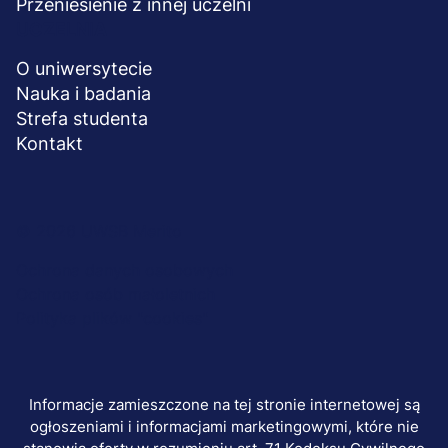
Przeniesienie z innej uczelni
UCZELNIA
O uniwersytecie
Nauka i badania
Strefa studenta
Kontakt
Menu
© 2026 UWSB Merito
stopka-
Ochrona danych osobowych
Ochrona osób małoletnich
dodatkowe
Polityka plików "cookies"
Informacje zamieszczone na tej stronie internetowej są
ogłoszeniami i informacjami marketingowymi, które nie