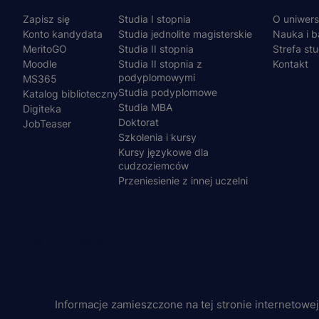
Menu
Zapisz się
Studia I stopnia
O uniwers
stopka
Konto kandydata
Studia jednolite magisterskie
Nauka i b
MeritoGO
Studia II stopnia
Strefa st
Moodle
Studia II stopnia z
Kontakt
podyplomowymi
MS365
Studia podyplomowe
Katalog biblioteczny
Studia MBA
Digiteka
Doktorat
JobTeaser
Szkolenia i kursy
Kursy językowe dla
cudzoziemców
Przeniesienie z innej uczelni
© 2026 UWSB Merito
Ochrona danych osobowych
Ochrona os
Menu
stopka-
Informacje zamieszczone na tej stronie internetowe