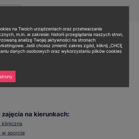
Top
Men
Prz
Kontakt
Dla mediów
Logowanie
PL
menu
WC
ję
ies na Twoich urządzeniach oraz przetwarzanie
nych, m.in. w zakresie: historii przeglądania naszych stron,
zowaną analizę Twojej aktywności na stronach
Zapisz się
ania
Współpraca
Strefa studenta
ketingowe. Jeśli chcesz zmienić zakres zgód, kliknij „CHCĘ
rzaniu danych osobowych oraz wykorzystaniu plików cookies
strony
 zajęcia na kierunkach:
 kliniczna
 w sporcie