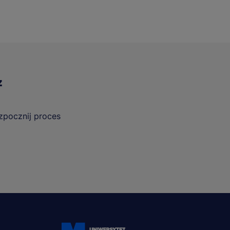
z
ozpocznij proces