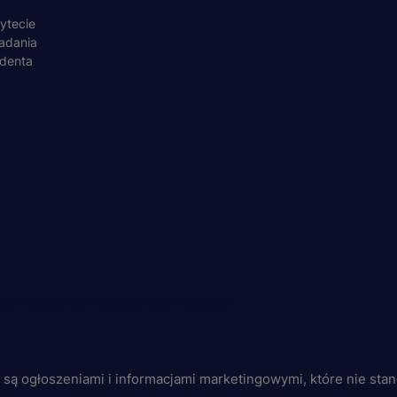
ytecie
adania
udenta
ób małoletnich
Polityka plików "cookies"
j są ogłoszeniami i informacjami marketingowymi, które nie sta