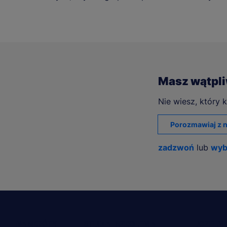
Masz wątpl
Nie wiesz, który k
Porozmawiaj z n
zadzwoń
lub
wyb
NA SKRÓTY
STUDIA I SZKOLENIA
UCZELNI