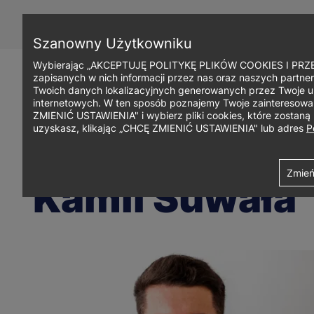
Przejdź
do
treści
Szanowny Użytkowniku
Wybierając „AKCEPTUJĘ POLITYKĘ PLIKÓW COOKIES I PRZEC
zapisanych w nich informacji przez nas oraz naszych partner
Twoich danych lokalizacyjnych generowanych przez Twoje u
internetowych. W ten sposób poznajemy Twoje zainteresowani
ZMIENIĆ USTAWIENIA" i wybierz pliki cookies, które zostan
uzyskasz, klikając „CHCĘ ZMIENIĆ USTAWIENIA" lub adres
P
Ścieżka
Uniwersytet WSB Merito we Wrocławiu
Kamil Suwała
Zmień
Kamil Suwała
nawigacyjna