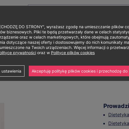
HODZĘ DO STRONY", wyrażasz zgodę na umieszczanie plików cook
ów biznesowych. Pliki te będą przetwarzały dane w celach statystycz
rządzenie oraz w celach marketingowych, które obejmują zautomaty
Główne
O uniwersytecie
Studia i szkolenia
Nauka i bad
a dotyczące naszej oferty i dostosowujemy do nich komunikaty mar
ą umieszczone na Twoich urządzeniach. Więcej informacji o przetwa
menu
olityce prywatności
oraz w
Polityce plików cookies
 ustawienia
Akceptuję politykę plików cookies i przechodzę do 
Prowadzi
Dietetyka
Dietetyka