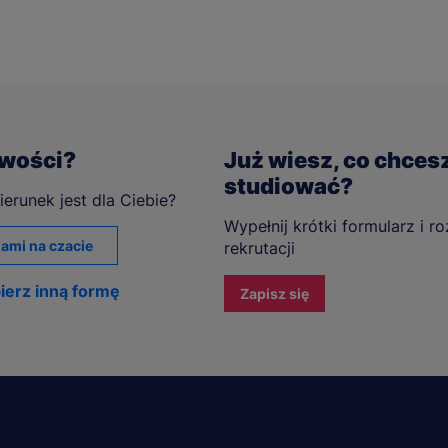
iwości?
Już wiesz, co chces
studiować?
ierunek jest dla Ciebie?
Wypełnij krótki formularz i r
ami na czacie
rekrutacji
ierz inną formę
Zapisz się
A