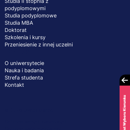
Studia II stopnia z
podyplomowymi
Studia podyplomowe
Studia MBA
Doktorat
Szkolenia i kursy
Przeniesienie z innej uczelni
UCZELNIA
O uniwersytecie
Nauka i badania
Strefa studenta
Kontakt
Test Wyboru Kierunku
Menu
© 2026 UWSB Merito
stopka-
Ochrona danych osobowych
Ochrona osób małoletnich