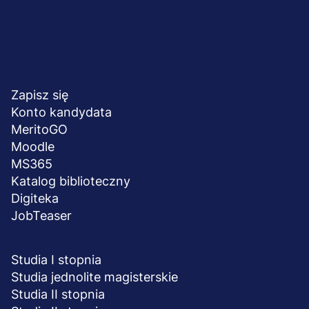
Menu
NA SKRÓTY
stopka
Zapisz się
Konto kandydata
MeritoGO
Moodle
MS365
Katalog biblioteczny
Digiteka
JobTeaser
STUDIA I SZKOLENIA
Studia I stopnia
Studia jednolite magisterskie
Studia II stopnia