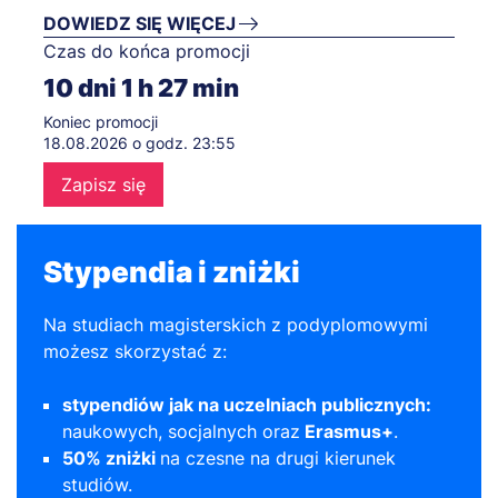
DOWIEDZ SIĘ WIĘCEJ
Czas do końca promocji
10
dni
1
h
27
min
Koniec promocji
18.08.2026 o godz. 23:55
Zapisz się
Stypendia i zniżki
Na studiach magisterskich z podyplomowymi
możesz skorzystać z:
stypendiów jak na uczelniach publicznych:
naukowych, socjalnych oraz
Erasmus+
.
50% zniżki
na czesne na drugi kierunek
studiów.