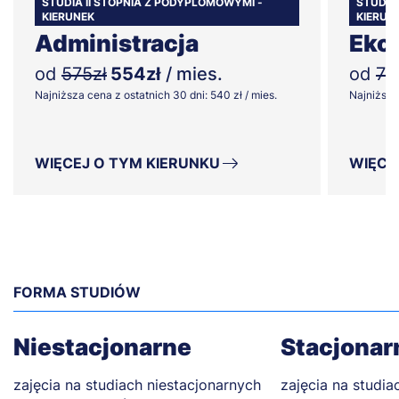
STUDIA II STOPNIA Z PODYPLOMOWYMI -
STUDIA
KIERUNEK
KIERUN
Administracja
Eko
od
575zł
554zł
/ mies.
od
72
Najniższa cena z ostatnich 30 dni: 540 zł / mies.
Najniższa 
WIĘCEJ O TYM KIERUNKU
WIĘCE
FORMA STUDIÓW
Niestacjonarne
Stacjonar
zajęcia na studiach niestacjonarnych
zajęcia na studia