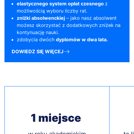
elastycznego system opłat czesnego
z
możliwością wyboru liczby rat.
zniżki absolwenckiej
– jako nasz absolwent
możesz skorzystać z dodatkowych zniżek na
kontynuację nauki.
zdobycia dwóch
dyplomów w dwa lata.
DOWIEDZ SIĘ WIĘCEJ
1 miejsce