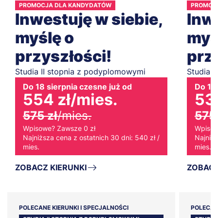
PROMOCJA DLA KANDYDATÓW
PROMOC
Inwestuję w siebie,
Inwe
myślę o
myś
przyszłości!
prz
Studia II stopnia z podyplomowymi
Studia 
Do 18 sierpnia czesne już od
Do 18 
554 zł
/mies.
537
575 zł
/mies.
575 
Wpisowe? Zawsze 0 zł
Wpisow
Najniższa cena z ostatnich 30 dni: 540 zł /
Najniżs
mies.
mies.
ZOBACZ KIERUNKI
ZOBACZ
POLECANE KIERUNKI I SPECJALNOŚCI
POLECAN