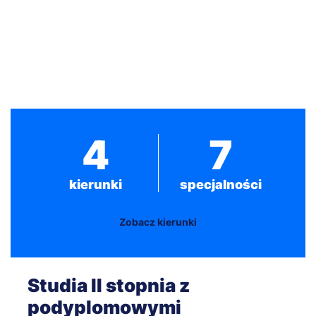
4
7
kierunki
specjalności
Zobacz kierunki
Studia II stopnia z
podyplomowymi