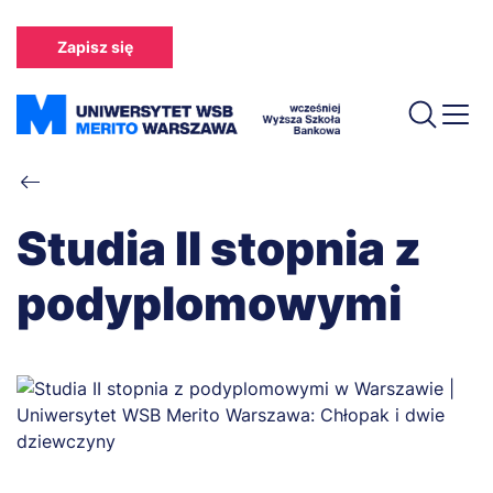
Przejdź
do
Zapisz się
treści
Ścieżka
nawigacyjna
Studia II stopnia z
podyplomowymi