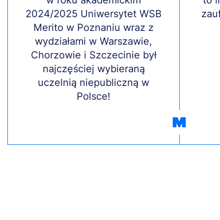
Treść
w roku akademickim
Treś
to 
2024/2025 Uniwersytet WSB
zau
Merito w Poznaniu wraz z
wydziałami w Warszawie,
Chorzowie i Szczecinie był
najczęściej wybieraną
uczelnią niepubliczną w
Polsce!