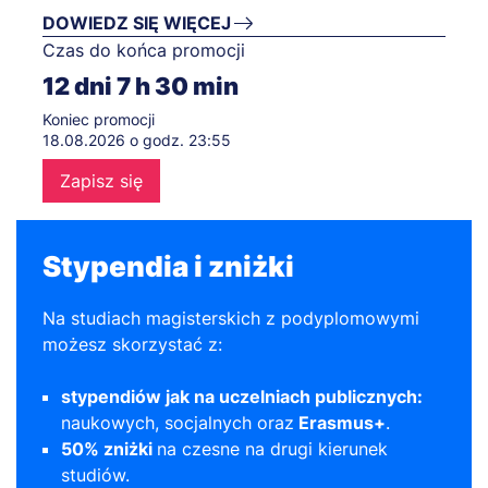
DOWIEDZ SIĘ WIĘCEJ
Czas do końca promocji
12
dni
7
h
30
min
Koniec promocji
18.08.2026 o godz. 23:55
Zapisz się
Stypendia i zniżki
Na studiach magisterskich z podyplomowymi
możesz skorzystać z:
stypendiów jak na uczelniach publicznych:
naukowych, socjalnych oraz
Erasmus+
.
50% zniżki
na czesne na drugi kierunek
studiów.