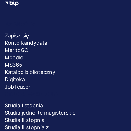
Menu
NA SKRÓTY
stopka
Zapisz się
Konto kandydata
MeritoGO
Moodle
MS365
Katalog biblioteczny
Digiteka
JobTeaser
STUDIA I SZKOLENIA
Studia I stopnia
Studia jednolite magisterskie
Studia II stopnia
Studia II stopnia z