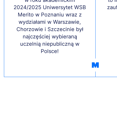
Treść
w roku akademickim
Treś
to 
2024/2025 Uniwersytet WSB
zau
Merito w Poznaniu wraz z
wydziałami w Warszawie,
Chorzowie i Szczecinie był
najczęściej wybieraną
uczelnią niepubliczną w
Polsce!