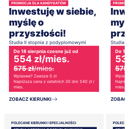
PROMOCJA DLA KANDYDATÓW
PROMOC
Inwestuję w siebie,
Inwe
myślę o
myś
przyszłości!
prz
Studia II stopnia z podyplomowymi
Studia 
Do 18 sierpnia czesne już od
Do 18 
554 zł
/mies.
537
575 zł
/mies.
575 
Wpisowe? Zawsze 0 zł
Wpisow
Najniższa cena z ostatnich 30 dni: 540 zł /
Najniżs
mies.
mies.
ZOBACZ KIERUNKI
ZOBACZ
POLECANE KIERUNKI I SPECJALNOŚCI
POLECAN