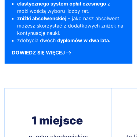
elastycznego system opłat czesnego
z
możliwością wyboru liczby rat.
zniżki absolwenckiej
– jako nasz absolwent
możesz skorzystać z dodatkowych zniżek na
kontynuację nauki.
zdobycia dwóch
dyplomów w dwa lata.
DOWIEDZ SIĘ WIĘCEJ
1 miejsce