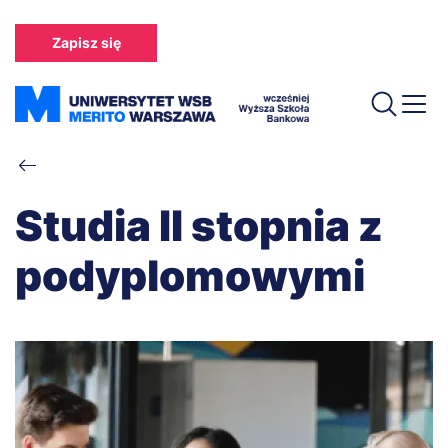
Przejdź
do
Zapisz się
treści
Ścieżka
nawigacyjna
Studia II stopnia z
podyplomowymi