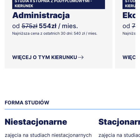
STUDIA II STOPNIA Z PODYPLOMOWYMI -
STUDIA
KIERUNEK
KIERUN
Administracja
Eko
od
575zł
554zł
/ mies.
od
72
Najniższa cena z ostatnich 30 dni: 540 zł / mies.
Najniższa 
WIĘCEJ O TYM KIERUNKU
WIĘCE
FORMA STUDIÓW
Niestacjonarne
Stacjonar
zajęcia na studiach niestacjonarnych
zajęcia na studia