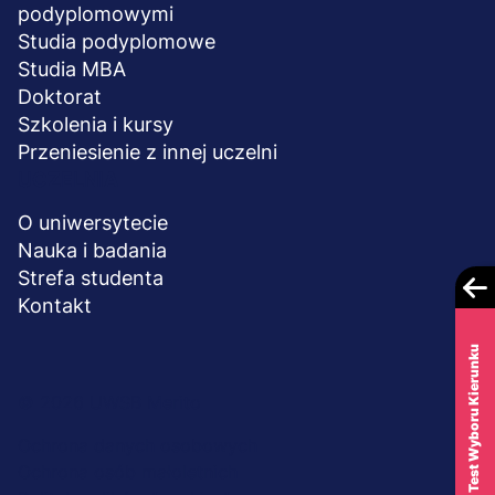
podyplomowymi
Studia podyplomowe
Studia MBA
Doktorat
Szkolenia i kursy
Przeniesienie z innej uczelni
UCZELNIA
O uniwersytecie
Nauka i badania
Strefa studenta
Kontakt
Test Wyboru Kierunku
Menu
© 2026 UWSB Merito
stopka-
Ochrona danych osobowych
Ochrona osób małoletnich
dodatkowe