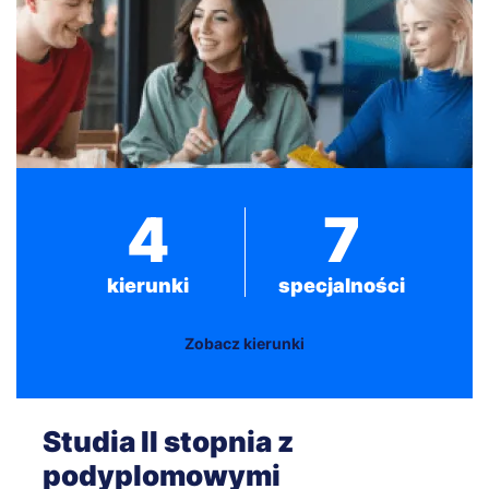
4
7
kierunki
specjalności
Zobacz kierunki
Studia II stopnia z
podyplomowymi