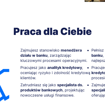
Praca dla Ciebie
Zajmujesz stanowisko
menedżera
Pełnisz
działu w banku
, zarządzając
banku
,
kluczowymi procesami operacyjnymi.
najleps
Pracujesz jako
analityk kredytowy
,
Pracuje
oceniając ryzyko i zdolność kredytową
kredyt
klientów.
proces
Zatrudniasz się jako
specjalista ds.
Zajmuje
produktów bankowych
, projektując
specjal
nowoczesne usługi finansowe.
oferują