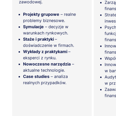
zawodowej.
Zarzą
fina
Projekty grupowe
– realne
Strat
problemy biznesowe.
inwes
Symulacje
– decyzje w
Psych
warunkach rynkowych.
funkc
Staże i praktyki
–
finan
doświadczenie w firmach.
Innow
Wykłady z praktykami
–
finan
eksperci z rynku.
Wspó
Nowoczesne narzędzia
–
Innow
aktualne technologie.
w ba
Case studies
– analiza
Audyt
realnych przypadków.
w prz
Zaaw
finan