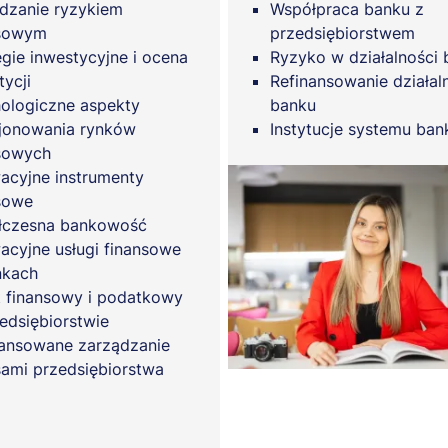
dzanie ryzykiem
Współpraca banku z
nsowym
przedsiębiorstwem
egie inwestycyjne i ocena
Ryzyko w działalności
tycji
Refinansowanie działal
ologiczne aspekty
banku
jonowania rynków
Instytucje systemu ba
sowych
acyjne instrumenty
sowe
łczesna bankowość
acyjne usługi finansowe
nkach
 finansowy i podatkowy
edsiębiorstwie
ansowane zarządzanie
sami przedsiębiorstwa