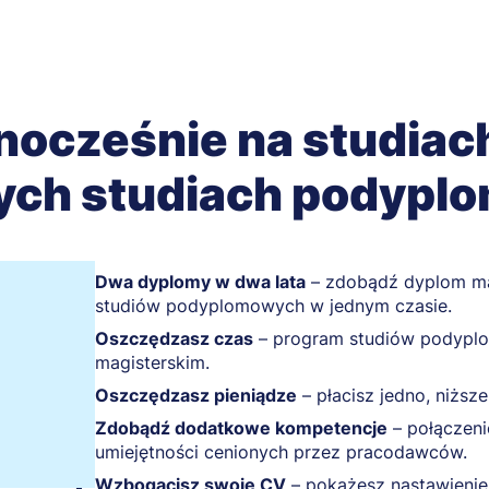
nocześnie na studiach 
ych studiach podypl
Dwa dyplomy w dwa lata
– zdobądź dyplom ma
studiów podyplomowych w jednym czasie.
Oszczędzasz czas
– program studiów podyplo
magisterskim.
Oszczędzasz pieniądze
– płacisz jedno, niżs
Zdobądź dodatkowe kompetencje
– połączeni
umiejętności cenionych przez pracodawców.
Wzbogacisz swoje CV
– pokażesz nastawienie