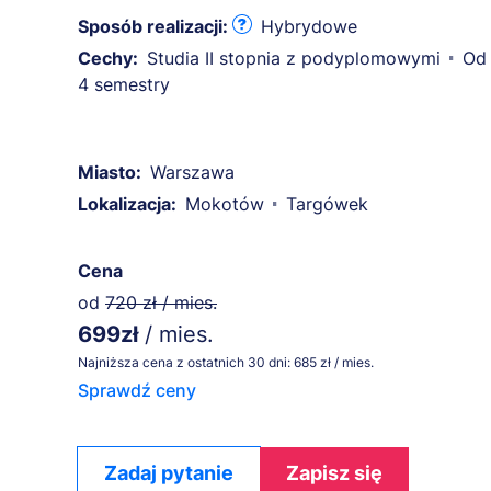
Sposób realizacji:
Hybrydowe
Cechy:
Studia II stopnia z podyplomowymi
Od 
4 semestry
Miasto:
Warszawa
Lokalizacja:
Mokotów
Targówek
Cena
od
720 zł / mies.
699zł
/ mies.
Najniższa cena z ostatnich 30 dni: 685 zł / mies.
Sprawdź ceny
Zadaj pytanie
Zapisz się