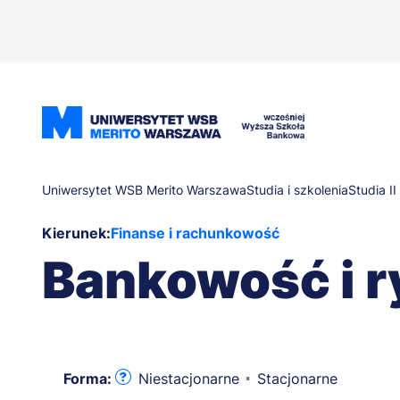
Przejdź
do
treści
Ścieżka
Uniwersytet WSB Merito Warszawa
Studia i szkolenia
Studia I
Kierunek:
Finanse i rachunkowość
nawigacyjna
Bankowość i r
Forma:
Niestacjonarne
Stacjonarne