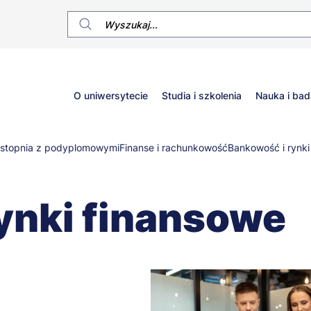
Główne
O uniwersytecie
Studia i szkolenia
Nauka i bad
menu
I stopnia z podyplomowymi
Finanse i rachunkowość
Bankowość i rynki
ynki finansowe