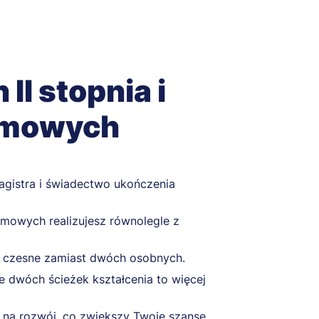
II stopnia i
omowych
gistra i świadectwo ukończenia
mowych realizujesz równolegle z
ze czesne zamiast dwóch osobnych.
e dwóch ścieżek kształcenia to więcej
 na rozwój, co zwiększy Twoje szanse