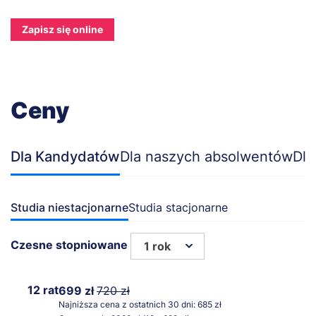
Zapisz się online
Ceny
Dla Kandydatów
Dla naszych absolwentów
Dla
Studia niestacjonarne
Studia stacjonarne
Czesne stopniowane
1 rok
12 rat
699 zł
720 zł
Najniższa cena z ostatnich 30 dni: 685 zł