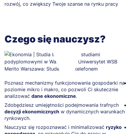
rozwój, co zwiększy Twoje szanse na rynku pracy
Czego się nauczysz?
Poznasz mechanizmy funkcjonowania gospodarki na
Z
poziomie mikro i makro, co pozwoli Ci skutecznie
e
analizować
dane ekonomiczne
.
m
Zdobędziesz umiejętności podejmowania trafnych
O
decyzji ekonomicznych
w dynamicznych warunkach
u
rynkowych.
n
Nauczysz się rozpoznawać i minimalizować
ryzyko
Z
gospodarcze
, co przygotuje Cię do pracy w
p