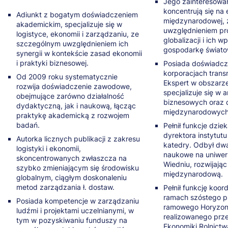
Jego zainteresowa
koncentrują się na
Adiunkt z bogatym doświadczeniem
międzynarodowej, 
akademickim, specjalizuje się w
uwzględnieniem p
logistyce, ekonomii i zarządzaniu, ze
globalizacji i ich w
szczególnym uwzględnieniem ich
gospodarkę świato
synergii w kontekście zasad ekonomii
i praktyki biznesowej.
Posiada doświadcz
korporacjach tran
Od 2009 roku systematycznie
Ekspert w obszarze 
rozwija doświadczenie zawodowe,
specjalizuje się w 
obejmujące zarówno działalność
biznesowych oraz 
dydaktyczną, jak i naukową, łącząc
międzynarodowych 
praktykę akademicką z rozwojem
badań.
Pełnił funkcje dzie
dyrektora instytutu
Autorka licznych publikacji z zakresu
katedry. Odbył dw
logistyki i ekonomii,
naukowe na uniwersy
skoncentrowanych zwłaszcza na
Wiedniu, rozwijają
szybko zmieniającym się środowisku
międzynarodową.
globalnym, ciągłym doskonaleniu
metod zarządzania ł. dostaw.
Pełnił funkcję koo
ramach szóstego 
Posiada kompetencje w zarządzaniu
ramowego Horyzon
ludźmi i projektami uczelnianymi, w
realizowanego prze
tym w pozyskiwaniu funduszy na
Ekonomiki Rolnictw