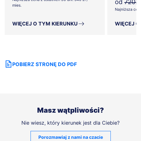
od
720zł
mies.
Najniższa cena 
WIĘCEJ O TYM KIERUNKU
WIĘCEJ O
POBIERZ STRONĘ DO PDF
Masz wątpliwości?
Nie wiesz, który kierunek jest dla Ciebie?
Porozmawiaj z nami na czacie