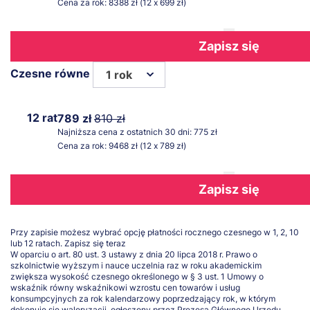
Cena za rok: 8388 zł (12 x 699 zł)
Zapisz się
Czesne równe
1 rok
12 rat
789 zł
810 zł
Najniższa cena z ostatnich 30 dni: 775 zł
Cena za rok: 9468 zł (12 x 789 zł)
Zapisz się
Przy zapisie możesz wybrać opcję płatności rocznego czesnego w 1, 2, 10
lub 12 ratach.
Zapisz się teraz
W oparciu o art. 80 ust. 3 ustawy z dnia 20 lipca 2018 r. Prawo o
szkolnictwie wyższym i nauce uczelnia raz w roku akademickim
zwiększa wysokość czesnego określonego w § 3 ust. 1 Umowy o
wskaźnik równy wskaźnikowi wzrostu cen towarów i usług
konsumpcyjnych za rok kalendarzowy poprzedzający rok, w którym
dokonuje się waloryzacji, ogłoszony przez Prezesa Głównego Urzędu