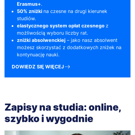
Erasmus+
.
50% zniżki
na czesne na drugi kierunek
studiów.
elastycznego system opłat czesnego
z
możliwością wyboru liczby rat.
zniżki absolwenckiej
– jako nasz absolwent
możesz skorzystać z dodatkowych zniżek na
kontynuację nauki.
DOWIEDZ SIĘ WIĘCEJ
Zapisy na studia: online,
szybko i wygodnie