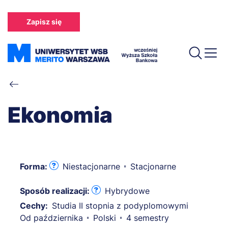
Przejdź
do
Zapisz się
treści
Ścieżka
nawigacyjna
Ekonomia
Forma:
Niestacjonarne
Stacjonarne
Sposób realizacji:
Hybrydowe
Cechy:
Studia II stopnia z podyplomowymi
Od października
Polski
4 semestry