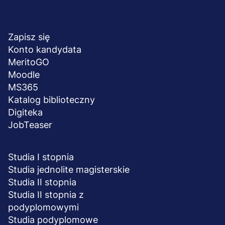
Menu
NA SKRÓTY
stopka
Zapisz się
Konto kandydata
MeritoGO
Moodle
MS365
Katalog biblioteczny
Digiteka
JobTeaser
STUDIA I SZKOLENIA
Studia I stopnia
Studia jednolite magisterskie
Studia II stopnia
Studia II stopnia z
podyplomowymi
Studia podyplomowe