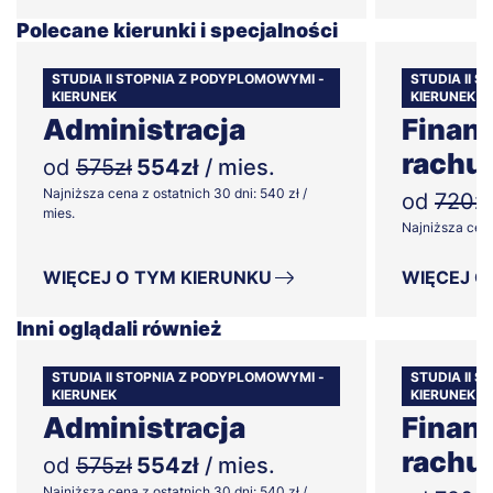
Polecane kierunki i specjalności
STUDIA II STOPNIA Z PODYPLOMOWYMI -
STUDIA II 
KIERUNEK
KIERUNEK
Administracja
Finans
rachu
od
575zł
554zł
/ mies.
Najniższa cena z ostatnich 30 dni: 540 zł /
od
720zł
mies.
Najniższa cena 
WIĘCEJ O TYM KIERUNKU
WIĘCEJ O
Inni oglądali również
STUDIA II STOPNIA Z PODYPLOMOWYMI -
STUDIA II 
KIERUNEK
KIERUNEK
Administracja
Finans
rachu
od
575zł
554zł
/ mies.
Najniższa cena z ostatnich 30 dni: 540 zł /