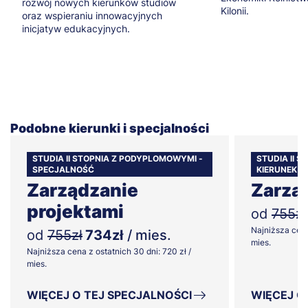
rozwój nowych kierunków studiów
Kilonii.
oraz wspieraniu innowacyjnych
inicjatyw edukacyjnych.
Podobne kierunki i specjalności
STUDIA II STOPNIA Z PODYPLOMOWYMI -
STUDIA II 
SPECJALNOŚĆ
KIERUNEK
Zarządzanie
Zarzą
projektami
od
755zł
Najniższa cena
od
755zł
734zł
/ mies.
mies.
Najniższa cena z ostatnich 30 dni: 720 zł /
mies.
WIĘCEJ O TEJ SPECJALNOŚCI
WIĘCEJ O