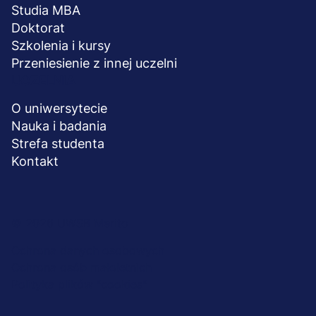
Studia MBA
Doktorat
Szkolenia i kursy
Przeniesienie z innej uczelni
UCZELNIA
O uniwersytecie
Nauka i badania
Strefa studenta
Kontakt
Menu
© 2026 UWSB Merito
stopka-
Ochrona danych osobowych
Ochrona osób małoletnich
dodatkowe
Polityka plików "cookies"