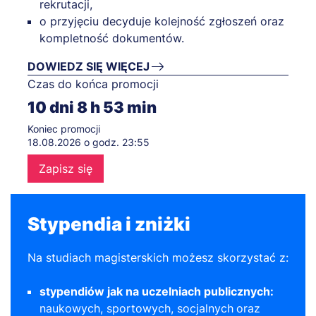
rekrutacji,
o przyjęciu decyduje kolejność zgłoszeń oraz
kompletność dokumentów.
DOWIEDZ SIĘ WIĘCEJ
Czas do końca promocji
10
dni
8
h
53
min
Koniec promocji
18.08.2026 o godz. 23:55
Zapisz się
Stypendia i zniżki
Na studiach magisterskich możesz skorzystać z:
stypendiów jak na uczelniach publicznych:
naukowych, sportowych, socjalnych
oraz