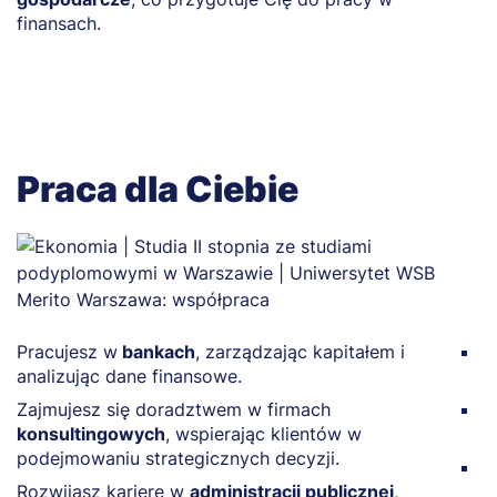
finansach.
b
Praca dla Ciebie
Pracujesz w
bankach
, zarządzając kapitałem i
P
analizując dane finansowe.
w
Zajmujesz się doradztwem w firmach
S
konsultingowych
, wspierając klientów w
p
podejmowaniu strategicznych decyzji.
Z
Rozwijasz karierę w
administracji publicznej
,
z