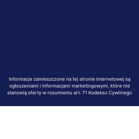
Menu
© 2026 UWSB Merito
stopka-
Ochrona danych osobowych
Ochrona osób małoletnich
dodatkowe
Polityka plików "cookies"
Informacje zamieszczone na tej stronie internetowej są
ogłoszeniami i informacjami marketingowymi, które nie
stanowią oferty w rozumieniu art. 71 Kodeksu Cywilnego