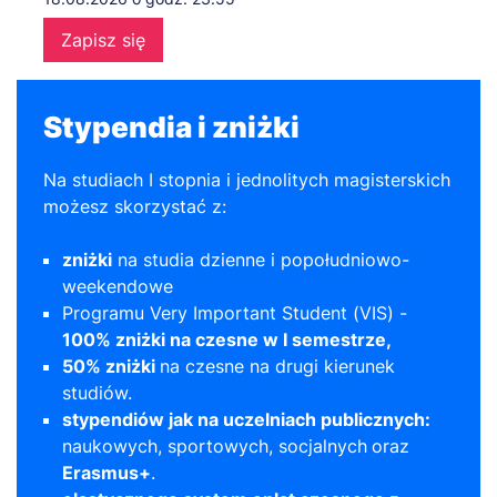
Zapisz się
Stypendia i zniżki
Na studiach I stopnia i jednolitych magisterskich
możesz skorzystać z:
zniżki
na studia dzienne i popołudniowo-
weekendowe
Programu Very Important Student (VIS) -
100% zniżki na czesne w I semestrze,
50% zniżki
na czesne na drugi kierunek
studiów.
stypendiów jak na uczelniach publicznych:
naukowych, sportowych, socjalnych
oraz
Erasmus+
.