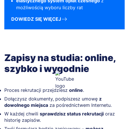
elastycznego system opłat czesnego
z
możliwością wyboru liczby rat
DOWIEDZ SIĘ WIĘCEJ
Zapisy na studia: online,
szybko i wygodnie
Proces rekrutacji przejdziesz
online
.
Dołączysz dokumenty, podpiszesz umowę
z
dowolnego miejsca
za pośrednictwem Internetu.
W każdej chwili
sprawdzisz status rekrutacji
oraz
historię zapisów.
Twój formularz będzie zapisywany –
możesz