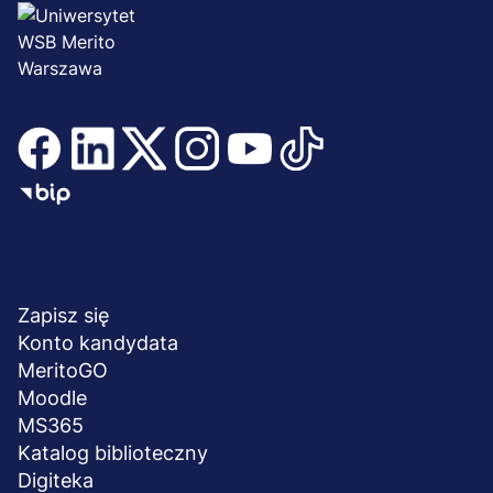
Dołącz i bądź na bieżąco
Menu
NA SKRÓTY
stopka
Zapisz się
Konto kandydata
MeritoGO
Moodle
MS365
Katalog biblioteczny
Digiteka