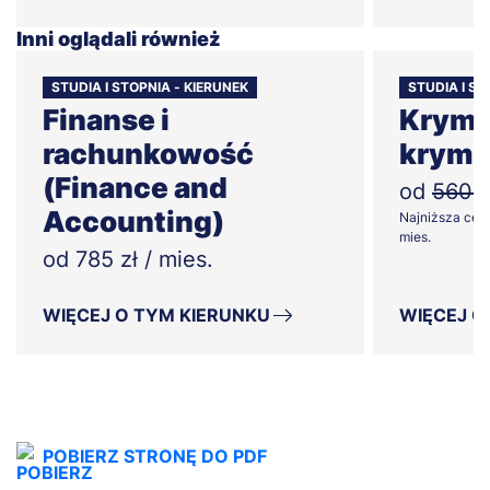
Inni oglądali również
STUDIA I STOPNIA - KIERUNEK
STUDIA I S
Finanse i
Krymin
rachunkowość
krymi
(Finance and
od
560zł
Accounting)
Najniższa cena
mies.
od 785 zł / mies.
WIĘCEJ O TYM KIERUNKU
WIĘCEJ O
POBIERZ STRONĘ DO PDF