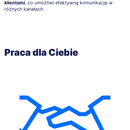
klientami
, co umożliwi efektywną komunikację w
b
różnych kanałach.
s
Praca dla Ciebie