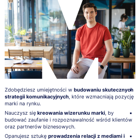
Zdobędziesz umiejętności w
budowaniu skutecznych
Z
strategii komunikacyjnych
, które wzmacniają pozycję
z
marki na rynku.
dz
Nauczysz się
kreowania wizerunku marki
, by
N
budować zaufanie i rozpoznawalność wśród klientów
s
oraz partnerów biznesowych.
b
Opanujesz sztukę
prowadzenia relacji z mediami i
P