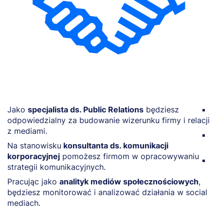
Jako
specjalista ds. Public Relations
będziesz
W 
odpowiedzialny za budowanie wizerunku firmy i relacji
k
z mediami.
J
Na stanowisku
konsultanta ds. komunikacji
w
korporacyjnej
pomożesz firmom w opracowywaniu
N
strategii komunikacyjnych.
w
Pracując jako
analityk mediów społecznościowych
,
st
będziesz monitorować i analizować działania w social
mediach.