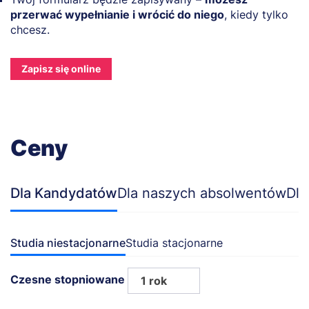
przerwać wypełnianie i wrócić do niego
, kiedy tylko
chcesz.
Zapisz się online
Ceny
Dla Kandydatów
Dla naszych absolwentów
Dla
Studia niestacjonarne
Studia stacjonarne
Czesne stopniowane
1 rok