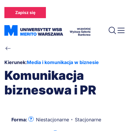
Przejdź
do
Zapisz się
treści
Ścieżka
nawigacyjna
Kierunek:
Media i komunikacja w biznesie
Komunikacja
biznesowa i PR
Forma:
Niestacjonarne
Stacjonarne