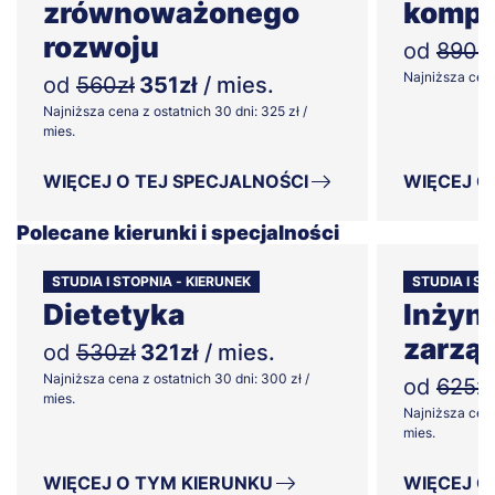
zrównoważonego
kompu
rozwoju
od
890zł
Najniższa cena 
od
560zł
351zł
/ mies.
Najniższa cena z ostatnich 30 dni: 325 zł /
mies.
WIĘCEJ O TEJ SPECJALNOŚCI
WIĘCEJ O
Polecane kierunki i specjalności
STUDIA I STOPNIA - KIERUNEK
STUDIA I ST
Dietetyka
Inżyni
zarzą
od
530zł
321zł
/ mies.
Najniższa cena z ostatnich 30 dni: 300 zł /
od
625zł
mies.
Najniższa cena
mies.
WIĘCEJ O TYM KIERUNKU
WIĘCEJ O