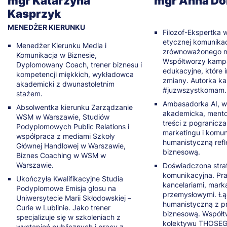
mgr Katarzyna
mgr Anna D
Kasprzyk
MENEDŻER KIERUNKU
Filozof-Ekspertka 
etycznej komunikacj
Menedżer Kierunku Media i
zrównoważonego m
Komunikacja w Biznesie,
Współtworzy kampa
Dyplomowany Coach, trener biznesu i
edukacyjne, które i
kompetencji miękkich, wykładowca
zmiany. Autorka ka
akademicki z dwunastoletnim
#juzwszystkomam.
stażem.
Ambasadorka AI, 
Absolwentka kierunku Zarządzanie
akademicka, mentor
WSM w Warszawie, Studiów
treści z pogranicza f
Podyplomowych Public Relations i
marketingu i komun
współpraca z mediami Szkoły
humanistyczną refl
Głównej Handlowej w Warszawie,
biznesową.
Biznes Coaching w WSM w
Warszawie.
Doświadczona stra
komunikacyjna. Pra
Ukończyła Kwalifikacyjne Studia
kancelariami, mark
Podyplomowe Emisja głosu na
przemysłowymi. Łą
Uniwersytecie Marii Skłodowskiej –
humanistyczną z p
Curie w Lublinie. Jako trener
biznesową. Współt
specjalizuje się w szkoleniach z
kolektywu THOSEG
wystąpień publicznych i pracy z