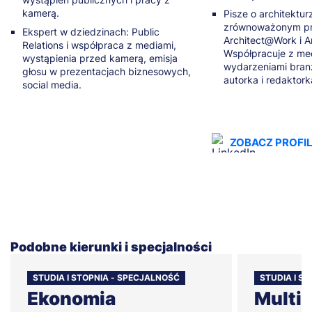
kamerą.
Pisze o architektur
zrównoważonym pro
Ekspert w dziedzinach: Public
Architect@Work i A
Relations i współpraca z mediami,
Współpracuje z med
wystąpienia przed kamerą, emisja
wydarzeniami bran
głosu w prezentacjach biznesowych,
autorka i redaktork
social media.
ZOBACZ PROFIL
Podobne kierunki i specjalności
STUDIA I STOPNIA - SPECJALNOŚĆ
STUDIA I ST
Ekonomia
Multim