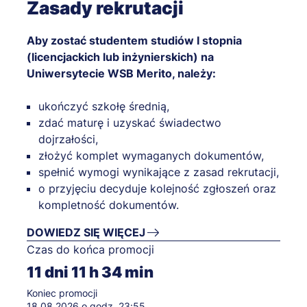
Zasady rekrutacji
Aby zostać studentem studiów I stopnia
(licencjackich lub inżynierskich) na
Uniwersytecie WSB Merito, należy:
ukończyć szkołę średnią,
zdać maturę i uzyskać świadectwo
dojrzałości,
złożyć komplet wymaganych dokumentów,
spełnić wymogi wynikające z zasad rekrutacji,
o przyjęciu decyduje kolejność zgłoszeń oraz
kompletność dokumentów.
DOWIEDZ SIĘ WIĘCEJ
Czas do końca promocji
11
dni
11
h
34
min
Koniec promocji
18.08.2026 o godz. 23:55