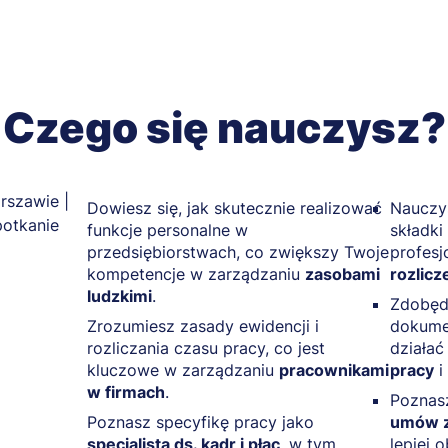
Czego się nauczysz?
Dowiesz się, jak skutecznie realizować
Nauczys
funkcje personalne w
składki
przedsiębiorstwach, co zwiększy Twoje
profesj
kompetencje w zarządzaniu
zasobami
rozlic
ludzkimi
.
⁠Zdobęd
Zrozumiesz zasady ewidencji i
dokumen
rozliczania czasu pracy, co jest
działać
kluczowe w zarządzaniu
pracownikami
pracy
i
w firmach
.
Pozna
Poznasz specyfikę pracy jako
umów z
specjalista ds. kadr i płac
, w tym
lepiej 