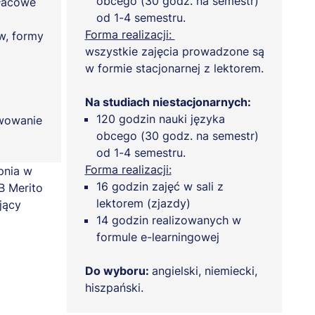
obcego (30 godz. na semestr)
płacowe
od 1-4 semestru.
Forma realizacji:
w, formy
wszystkie zajęcia prowadzone są
w formie stacjonarnej z lektorem.
Na studiach niestacjonarnych:
120 godzin nauki języka
wowanie
obcego (30 godz. na semestr)
od 1-4 semestru.
Forma realizacji:
16 godzin zajęć w sali z
lektorem (zjazdy)
14 godzin realizowanych w
formule e-learningowej
Do wyboru:
angielski, niemiecki,
hiszpański.