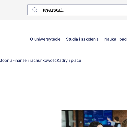
Główne
O uniwersytecie
Studia i szkolenia
Nauka i bad
menu
stopnia
Finanse i rachunkowość
Kadry i płace