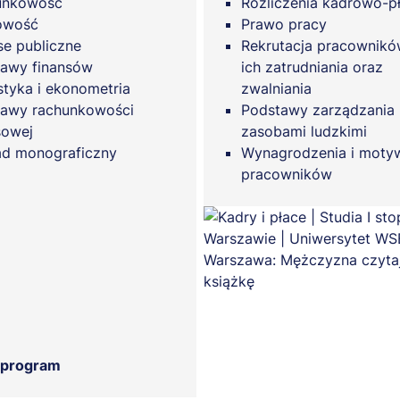
unkowość
Rozliczenia kadrowo-
owość
Prawo pracy
se publiczne
Rekrutacja pracownikó
awy finansów
ich zatrudniania oraz
styka i ekonometria
zwalniania
awy rachunkowości
Podstawy zarządzania
sowej
zasobami ludzkimi
d monograficzny
Wynagrodzenia i moty
pracowników
 program