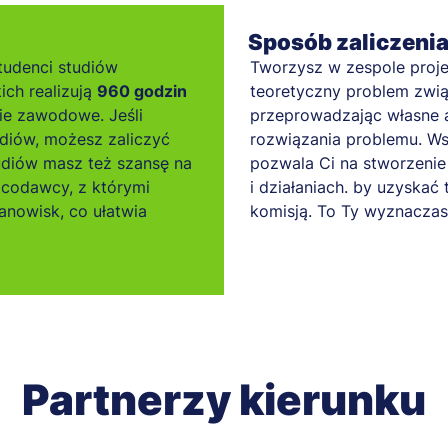
Sposób zaliczeni
tudenci studiów
Tworzysz w zespole proje
ich realizują
960 godzin
teoretyczny problem związ
ie zawodowe. Jeśli
przeprowadzając własne a
diów, możesz zaliczyć
rozwiązania problemu. Ws
tudiów masz też szansę na
pozwala Ci na stworzenie 
acodawcy, z którymi
i działaniach. by uzyskać 
nowisk, co ułatwia
komisją. To Ty wyznaczas
Partnerzy kierunku