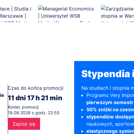
Stypendia i
Czas do końca promocji
Na studiach I stopnia 
ie
Programu Very Impor
11
dni
17
h
21
min
pierwszym semestr
Koniec promocji
50% zniżki na czesn
18.08.2026 o godz. 23:55
stypendiów dostępn
Zapisz się
naukowych, sporto
elastycznego syste