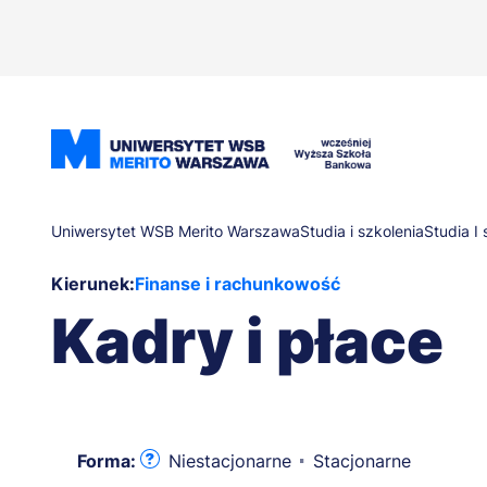
Przejdź
do
treści
Ścieżka
Uniwersytet WSB Merito Warszawa
Studia i szkolenia
Studia I 
Kierunek:
Finanse i rachunkowość
nawigacyjna
Kadry i płace
Forma:
Niestacjonarne
Stacjonarne