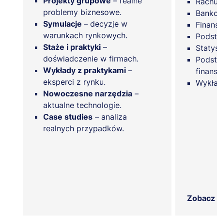
Projekty grupowe
– realne
Rach
problemy biznesowe.
Bank
Symulacje
– decyzje w
Finan
warunkach rynkowych.
Podst
Staże i praktyki
–
Staty
doświadczenie w firmach.
Podst
Wykłady z praktykami
–
finan
eksperci z rynku.
Wykła
Nowoczesne narzędzia
–
aktualne technologie.
Case studies
– analiza
realnych przypadków.
Zobacz