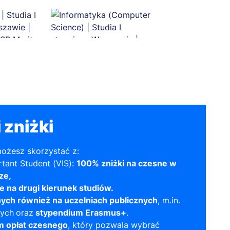
 zniżki
możesz skorzystać z:
tant Student (VIS):
100% zniżki na czesne w
ze,
e na drugi kierunek studiów.
ych również na uczelniach publicznych
, m.in.
wych
oraz
stypendium Erasmus+
.
m opłat czesnego
, który pozwala wybrać