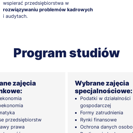
wspierać przedsiębiorstwa w
rozwiązywaniu problemów kadrowych
i audytach.
Program studiów
ne zajęcia
Wybrane zajęcia
nkowe:
specjalnościowe:
oekonomia
Podatki w działalności
oekonomia
gospodarczej
matyka
Formy zatrudnienia
se przedsiębiorstw
Rynki finansowe
tawy prawa
Ochrona danych osob