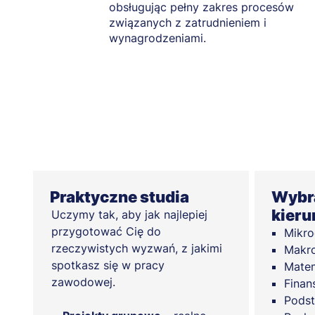
obsługując pełny zakres procesów
związanych z zatrudnieniem i
wynagrodzeniami.
Praktyczne studia
Wybra
kieru
Uczymy tak, aby jak najlepiej
przygotować Cię do
Mikr
rzeczywistych wyzwań, z jakimi
Makr
spotkasz się w pracy
Mate
zawodowej.
Finan
Pods