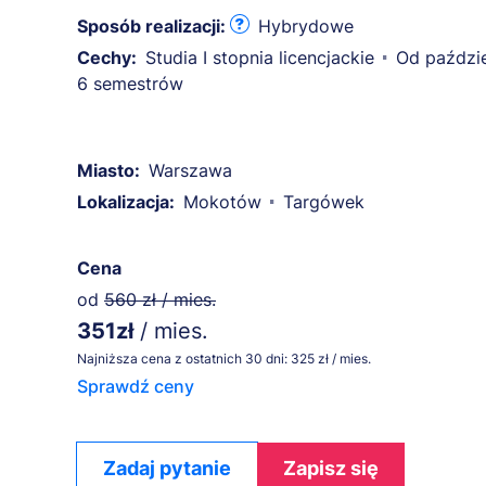
Sposób realizacji:
Hybrydowe
Cechy:
Studia I stopnia licencjackie
Od paździe
6 semestrów
Miasto:
Warszawa
Lokalizacja:
Mokotów
Targówek
Cena
od
560 zł / mies.
351zł
/ mies.
Najniższa cena z ostatnich 30 dni: 325 zł / mies.
Sprawdź ceny
Zadaj pytanie
Zapisz się