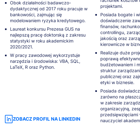
rachunek kosztów 
Obok działalności badawczo-
projektami.
dydaktycznej od 2017 roku pracuje w
bankowości, zajmując się
Posiada bogate i wi
modelowaniem ryzyka kredytowego.
doświadczenie za
finansów, rachunko
Laureat konkursu Prezesa GUS na
controllingu, zarzą
najlepszą pracę doktorską z zakresu
jakością oraz zarzą
statystyki w roku akademickim
kierownicze w bizne
2020/2021.
Realizuje duże pro
W pracy zawodowej wykorzystuje
poprawą efektywnoś
narzędzia i środowiska: VBA, SQL,
budżetowaniem i 
LaTeX, R oraz Python.
struktur zarządzani
publicznej oraz za
etyki w biznesie.
Posiada doświadc
zarówno na płaszc
w zakresie zarząd
organizacyjną, zesp
przedsięwzięciami w
ZOBACZ PROFIL NA LINKEDIN
nauczyciel akademi