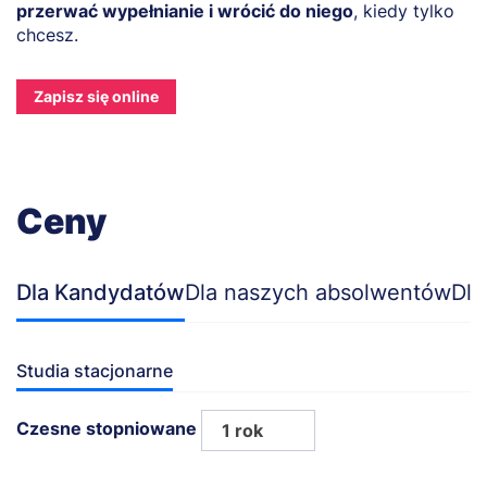
przerwać wypełnianie i wrócić do niego
, kiedy tylko
chcesz.
Zapisz się online
Ceny
Dla Kandydatów
Dla naszych absolwentów
Dla
Studia stacjonarne
Czesne stopniowane
1 rok