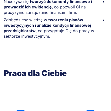
Nauczysz się
tworzyć dokumenty finansowe i
R
prowadzić ich ewidencję
, co pozwoli Ci na
w
precyzyjne zarządzanie finansami firm.
z
Zdobędziesz wiedzę w
tworzeniu planów
P
inwestycyjnych i analizie kondycji finansowej
c
przedsiębiorstw
, co przygotuje Cię do pracy w
z
sektorze inwestycyjnym.
Praca dla Ciebie