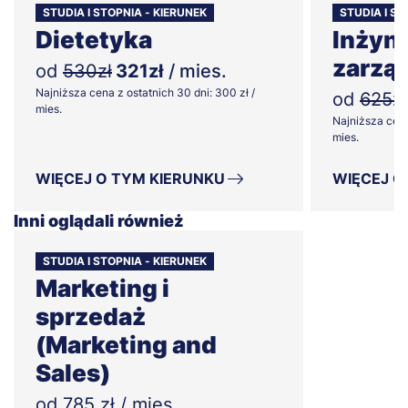
STUDIA I STOPNIA - KIERUNEK
STUDIA I ST
Dietetyka
Inżyni
zarzą
od
530zł
321zł
/ mies.
Najniższa cena z ostatnich 30 dni: 300 zł /
od
625zł
mies.
Najniższa cena
mies.
WIĘCEJ O TYM KIERUNKU
WIĘCEJ O
Inni oglądali również
STUDIA I STOPNIA - KIERUNEK
Marketing i
sprzedaż
(Marketing and
Sales)
od 785 zł / mies.