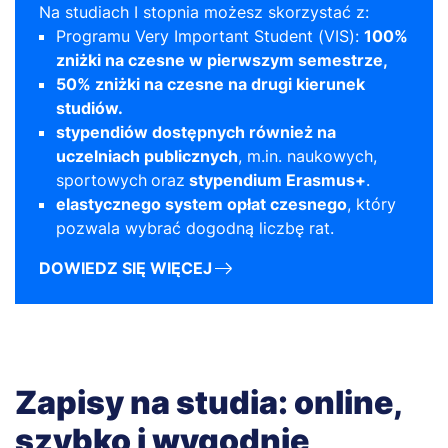
Na studiach I stopnia możesz skorzystać z:
Programu Very Important Student (VIS):
100%
zniżki na czesne w pierwszym semestrze,
50% zniżki na czesne na drugi kierunek
studiów.
stypendiów dostępnych również na
uczelniach publicznych
, m.in. naukowych,
sportowych
oraz
stypendium Erasmus+
.
elastycznego system opłat czesnego
, który
pozwala wybrać dogodną liczbę rat.
DOWIEDZ SIĘ WIĘCEJ
Zapisy na studia: online,
szybko i wygodnie