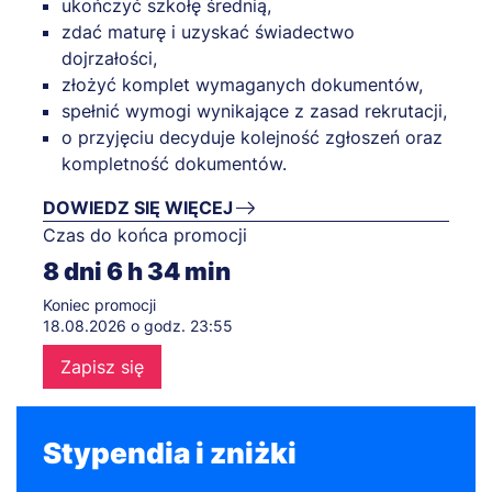
ukończyć szkołę średnią,
zdać maturę i uzyskać świadectwo
dojrzałości,
złożyć komplet wymaganych dokumentów,
spełnić wymogi wynikające z zasad rekrutacji,
o przyjęciu decyduje kolejność zgłoszeń oraz
kompletność dokumentów.
DOWIEDZ SIĘ WIĘCEJ
Czas do końca promocji
8
dni
6
h
34
min
Koniec promocji
18.08.2026 o godz. 23:55
Zapisz się
Stypendia i zniżki