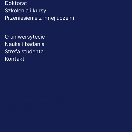
Doktorat
Szkolenia i kursy
Przeniesienie z innej uczelni
UCZELNIA
O uniwersytecie
Nauka i badania
Strefa studenta
Kontakt
Menu
© 2026 UWSB Merito
stopka-
Ochrona danych osobowych
Ochrona osób małoletnich
dodatkowe
Polityka plików "cookies"