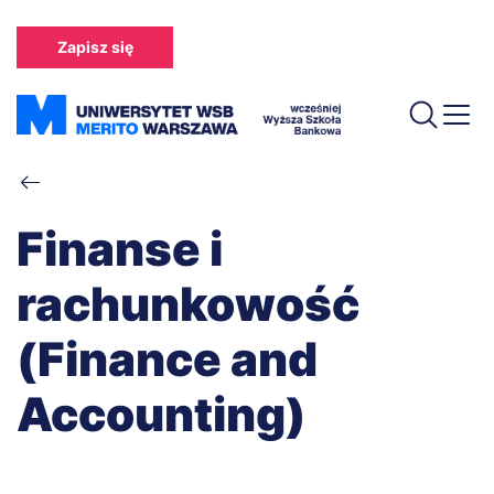
Przejdź
do
Zapisz się
treści
Ścieżka
nawigacyjna
Finanse i
rachunkowość
(Finance and
Accounting)