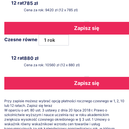
12 rat
785 zł
Cena za rok: 9420 zł (12 x 785 zł)
Zapisz się
Czesne równe
1 rok
12 rat
880 zł
Cena za rok: 10560 zł (12 x 880 zł)
Zapisz się
Przy zapisie możesz wybrać opcję płatności rocznego czesnego w 1, 2, 10
lub 12 ratach.
Zapisz się teraz
W oparciu o art. 80 ust. 3 ustawy z dnia 20 lipca 2018 r. Prawo o
szkolnictwie wyższym i nauce uczelnia raz w roku akademickim
zwiększa wysokość czesnego określonego w § 3 ust. 1 Umowy o
wskaźnik równy wskaźnikowi wzrostu cen towarów i usług
konsumpcyjnych za rok kalendarzowy poprzedzający rok, w którym