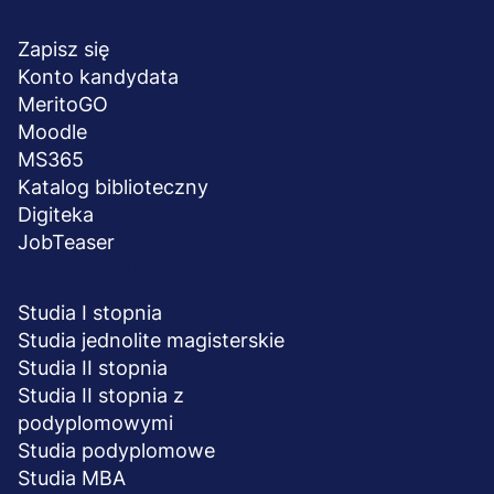
Menu
NA SKRÓTY
stopka
Zapisz się
Konto kandydata
MeritoGO
Moodle
MS365
Katalog biblioteczny
Digiteka
JobTeaser
STUDIA I SZKOLENIA
Studia I stopnia
Studia jednolite magisterskie
Studia II stopnia
Studia II stopnia z
podyplomowymi
Studia podyplomowe
Studia MBA