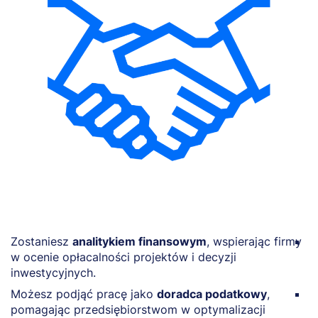
Zostaniesz
analitykiem finansowym
, wspierając firmy
Z
w ocenie opłacalności projektów i decyzji
w
inwestycyjnych.
w
Możesz podjąć pracę jako
doradca podatkowy
,
P
pomagając przedsiębiorstwom w optymalizacji
r