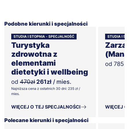
Podobne kierunki i specjalności
STUDIA I STOPNIA - SPECJALNOŚĆ
STUDIA I ST
Turystyka
Zarzą
zdrowotna z
(Mana
elementami
od 785 zł
dietetyki i wellbeing
od
470zł
261zł
/ mies.
Najniższa cena z ostatnich 30 dni: 235 zł /
mies.
WIĘCEJ O TEJ SPECJALNOŚCI
WIĘCEJ O
Polecane kierunki i specjalności