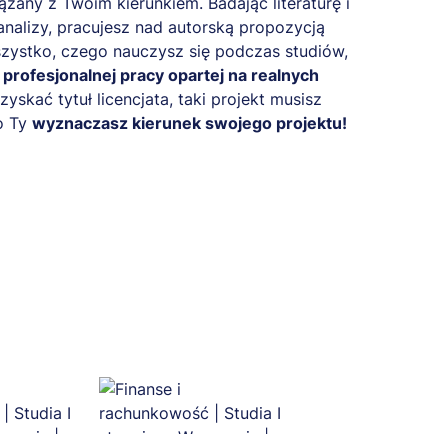
zany z Twoim kierunkiem. Badając literaturę i
nalizy, pracujesz nad autorską propozycją
zystko, czego nauczysz się podczas studiów,
e
profesjonalnej pracy opartej na realnych
uzyskać tytuł licencjata, taki projekt musisz
o Ty
wyznaczasz kierunek swojego projektu!