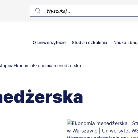
Główne
O uniwersytecie
Studia i szkolenia
Nauka i bad
menu
stopnia
Ekonomia
Ekonomia menedżerska
nedżerska