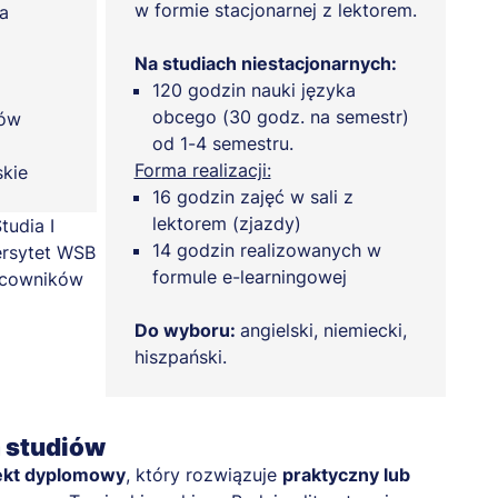
w formie stacjonarnej z lektorem.
a
Na studiach niestacjonarnych:
120 godzin nauki języka
obcego (30 godz. na semestr)
tów
od 1-4 semestru.
Forma realizacji:
kie
16 godzin zajęć w sali z
lektorem (zjazdy)
14 godzin realizowanych w
formule e-learningowej
Do wyboru:
angielski, niemiecki,
hiszpański.
a studiów
ekt dyplomowy
, który rozwiązuje
praktyczny lub