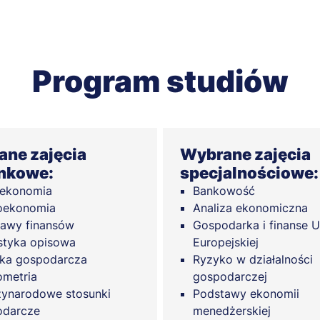
Program studiów
ne zajęcia
Wybrane zajęcia
nkowe:
specjalnościowe:
oekonomia
Bankowość
oekonomia
Analiza ekonomiczna
awy finansów
Gospodarka i finanse U
styka opisowa
Europejskiej
yka gospodarcza
Ryzyko w działalności
metria
gospodarczej
ynarodowe stosunki
Podstawy ekonomii
odarcze
menedżerskiej