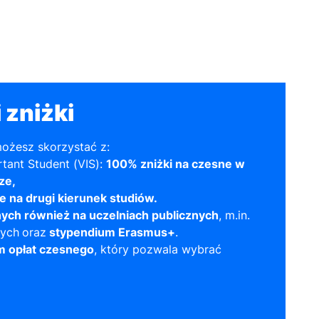
 zniżki
możesz skorzystać z:
tant Student (VIS):
100% zniżki na czesne w
ze,
e na drugi kierunek studiów.
ych również na uczelniach publicznych
, m.in.
wych
oraz
stypendium Erasmus+
.
m opłat czesnego
, który pozwala wybrać