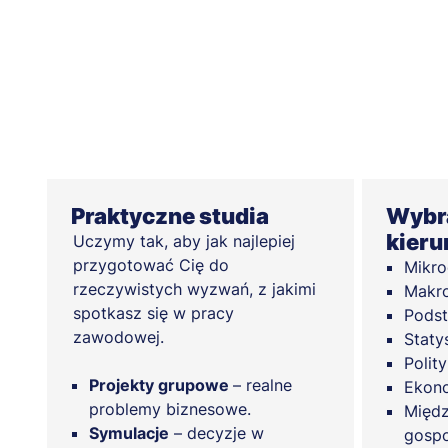
Praktyczne studia
Wybra
kieru
Uczymy tak, aby jak najlepiej
przygotować Cię do
Mikr
rzeczywistych wyzwań, z jakimi
Makr
spotkasz się w pracy
Podst
zawodowej.
Staty
Polit
Projekty grupowe
– realne
Ekono
problemy biznesowe.
Międz
Symulacje
– decyzje w
gosp