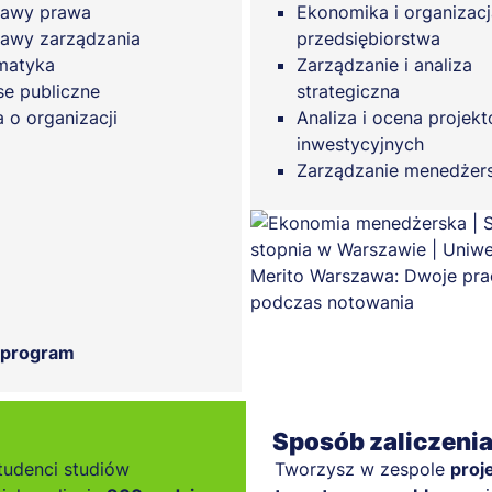
tawy prawa
Ekonomika i organizacj
awy zarządzania
przedsiębiorstwa
matyka
Zarządzanie i analiza
se publiczne
strategiczna
 o organizacji
Analiza i ocena projek
inwestycyjnych
Zarządzanie menedżers
 program
Sposób zaliczeni
tudenci studiów
Tworzysz w zespole
proj