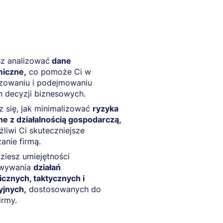
sz analizować
dane
iczne,
co pomoże Ci w
zowaniu i podejmowaniu
h decyzji biznesowych.
 się, jak minimalizować
ryzyka
e z działalnością gospodarczą,
liwi Ci skuteczniejsze
anie firmą.
iesz umiejętności
wywania
działań
icznych, taktycznych i
yjnych,
dostosowanych do
irmy.