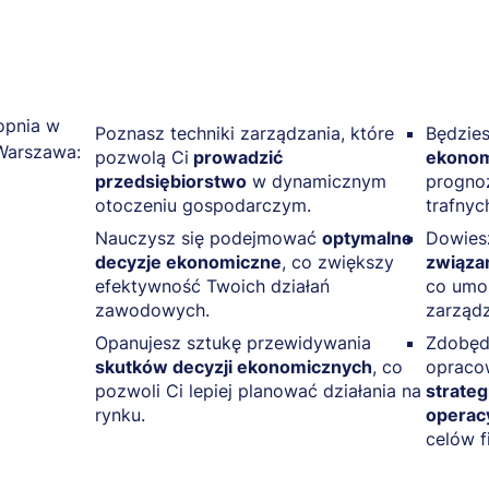
Poznasz techniki zarządzania, które
Będzie
pozwolą Ci
prowadzić
ekonom
przedsiębiorstwo
w dynamicznym
progno
otoczeniu gospodarczym.
trafnyc
Nauczysz się podejmować
optymalne
Dowiesz
decyzje ekonomiczne
, co zwiększy
związan
efektywność Twoich działań
co umoż
zawodowych.
zarządz
Opanujesz sztukę przewidywania
Zdobędz
skutków decyzji ekonomicznych
, co
opraco
pozwoli Ci lepiej planować działania na
strateg
rynku.
operac
celów f