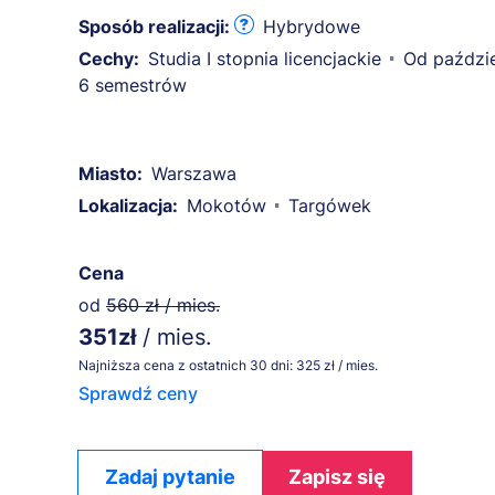
Sposób realizacji:
Hybrydowe
Cechy:
Studia I stopnia licencjackie
Od paździe
6 semestrów
Miasto:
Warszawa
Lokalizacja:
Mokotów
Targówek
Cena
od
560 zł / mies.
351zł
/ mies.
Najniższa cena z ostatnich 30 dni: 325 zł / mies.
Sprawdź ceny
Zadaj pytanie
Zapisz się