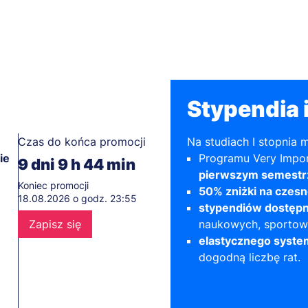
Stypendia i
Czas do końca promocji
Na studiach I stopnia 
ie
Programu Very Impor
9
dni
9
h
44
min
pierwszym semestr
Koniec promocji
50% zniżki na czesn
18.08.2026 o godz. 23:55
stypendiów dostępn
Zapisz się
naukowych, sporto
elastycznego syste
dogodną liczbę rat.