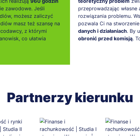
ich realizują
960 godzin
teoretyczny problem
zwią
ie zawodowe. Jeśli
przeprowadzając własne a
diów, możesz zaliczyć
rozwiązania problemu. Ws
tudiów masz też szansę na
pozwala Ci na stworzeni
acodawcy, z którymi
danych i działaniach
. By 
nowisk, co ułatwia
obronić przed komisją
. T
Partnerzy kierunku