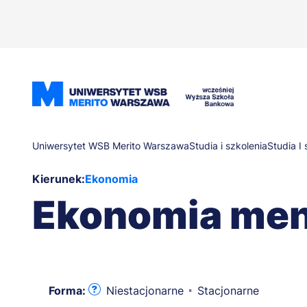
Przejdź
do
treści
Ścieżka
Uniwersytet WSB Merito Warszawa
Studia i szkolenia
Studia I 
Kierunek:
Ekonomia
nawigacyjna
Ekonomia me
Forma:
Niestacjonarne
Stacjonarne