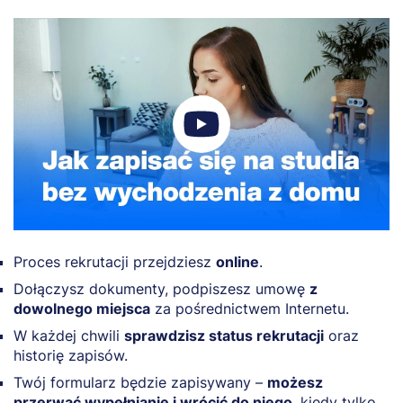
Proces rekrutacji przejdziesz
online
.
Dołączysz dokumenty, podpiszesz umowę
z
dowolnego miejsca
za pośrednictwem Internetu.
W każdej chwili
sprawdzisz status rekrutacji
oraz
historię zapisów.
Twój formularz będzie zapisywany –
możesz
przerwać wypełnianie i wrócić do niego
, kiedy tylko