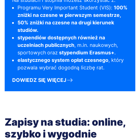
Na studiach I stopnia możesz skorzystać z:
Programu Very Important Student (VIS):
100%
zniżki na czesne w pierwszym semestrze,
50% zniżki na czesne na drugi kierunek
studiów.
stypendiów dostępnych również na
uczelniach publicznych
, m.in. naukowych,
sportowych
oraz
stypendium Erasmus+
.
elastycznego system opłat czesnego
, który
pozwala wybrać dogodną liczbę rat.
DOWIEDZ SIĘ WIĘCEJ
Zapisy na studia: online,
szybko i wygodnie