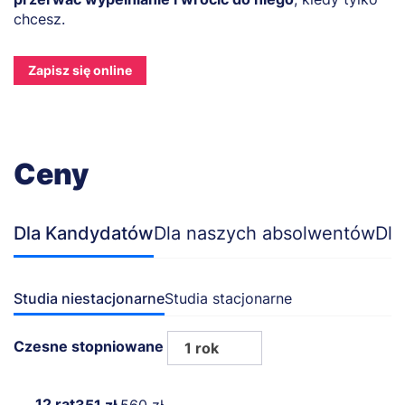
chcesz.
Zapisz się online
Ceny
Dla Kandydatów
Dla naszych absolwentów
Dla
Studia niestacjonarne
Studia stacjonarne
Czesne stopniowane
1 rok
12 rat
351 zł
560 zł