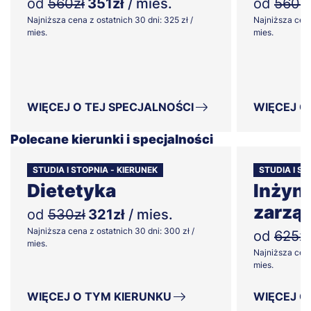
od
560zł
351zł
/ mies.
od
560zł
Najniższa cena z ostatnich 30 dni: 325 zł /
Najniższa cena
mies.
mies.
WIĘCEJ O TEJ SPECJALNOŚCI
WIĘCEJ O
Polecane kierunki i specjalności
STUDIA I STOPNIA - KIERUNEK
STUDIA I ST
Dietetyka
Inżyni
zarzą
od
530zł
321zł
/ mies.
Najniższa cena z ostatnich 30 dni: 300 zł /
od
625zł
mies.
Najniższa cena
mies.
WIĘCEJ O TYM KIERUNKU
WIĘCEJ O