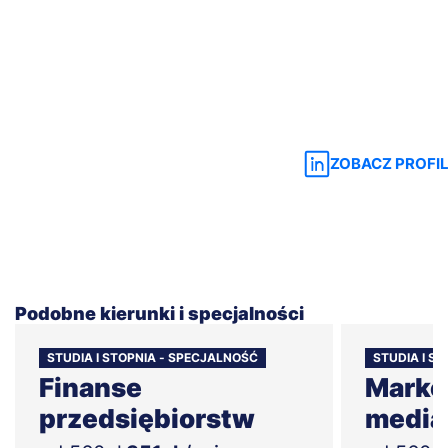
ZOBACZ PROFIL
Podobne kierunki i specjalności
STUDIA I STOPNIA - SPECJALNOŚĆ
STUDIA I S
Finanse
Market
przedsiębiorstw
media