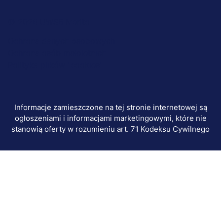
Menu
© 2026 UWSB Merito
stopka-
Ochrona danych osobowych
Ochrona osób małoletnich
dodatkowe
Polityka plików "cookies"
Informacje zamieszczone na tej stronie internetowej są
ogłoszeniami i informacjami marketingowymi, które nie
stanowią oferty w rozumieniu art. 71 Kodeksu Cywilnego