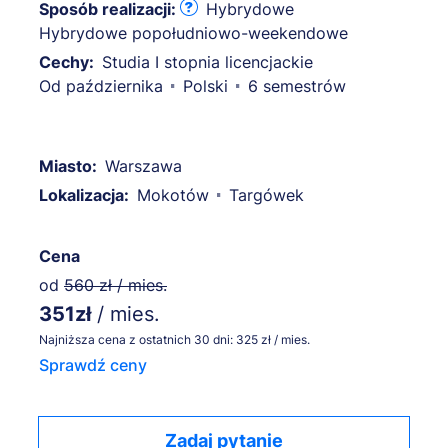
Sposób realizacji:
Hybrydowe
Hybrydowe popołudniowo-weekendowe
Cechy:
Studia I stopnia licencjackie
Od października
Polski
6 semestrów
Miasto:
Warszawa
Lokalizacja:
Mokotów
Targówek
Cena
od
560 zł / mies.
351zł
/ mies.
Najniższa cena z ostatnich 30 dni: 325 zł / mies.
Sprawdź ceny
Zadaj pytanie