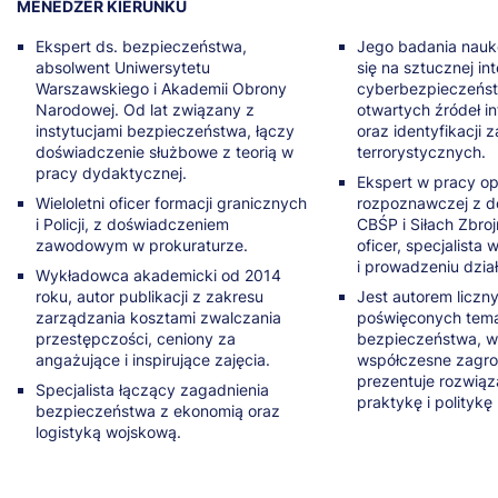
MENEDŻER KIERUNKU
Ekspert ds. bezpieczeństwa,
Jego badania nauk
absolwent Uniwersytetu
się na sztucznej int
Warszawskiego i Akademii Obrony
cyberbezpieczeństw
Narodowej. Od lat związany z
otwartych źródeł i
instytucjami bezpieczeństwa, łączy
oraz identyfikacji 
doświadczenie służbowe z teorią w
terrorystycznych.
pracy dydaktycznej.
Ekspert w pracy op
Wieloletni oficer formacji granicznych
rozpoznawczej z 
i Policji, z doświadczeniem
CBŚP i Siłach Zbro
zawodowym w prokuraturze.
oficer, specjalista 
i prowadzeniu dzia
Wykładowca akademicki od 2014
roku, autor publikacji z zakresu
Jest autorem liczny
zarządzania kosztami zwalczania
poświęconych tem
przestępczości, ceniony za
bezpieczeństwa, w 
angażujące i inspirujące zajęcia.
współczesne zagro
prezentuje rozwiąz
Specjalista łączący zagadnienia
praktykę i polityk
bezpieczeństwa z ekonomią oraz
logistyką wojskową.