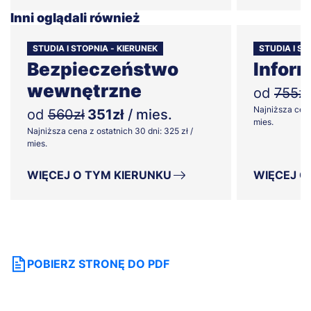
Inni oglądali również
STUDIA I STOPNIA - KIERUNEK
STUDIA I ST
Bezpieczeństwo
Infor
wewnętrzne
od
755zł
Najniższa cena
od
560zł
351zł
/ mies.
mies.
Najniższa cena z ostatnich 30 dni: 325 zł /
mies.
WIĘCEJ O TYM KIERUNKU
WIĘCEJ O
POBIERZ STRONĘ DO PDF