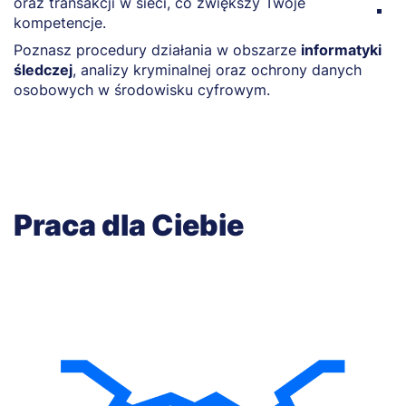
oraz transakcji w sieci, co zwiększy Twoje
D
kompetencje.
w
Poznasz procedury działania w obszarze
informatyki
r
śledczej
, analizy kryminalnej oraz ochrony danych
osobowych w środowisku cyfrowym.
Praca dla Ciebie