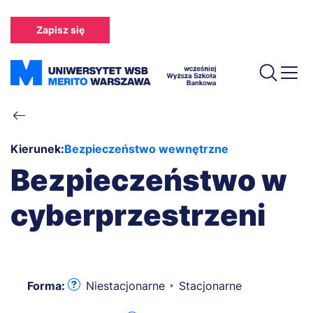
Przejdź
do
Zapisz się
treści
Ścieżka
nawigacyjna
Kierunek:
Bezpieczeństwo wewnętrzne
Bezpieczeństwo w
cyberprzestrzeni
Forma:
Niestacjonarne
Stacjonarne