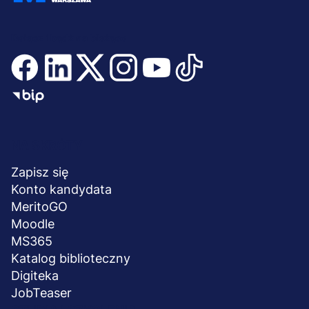
Dołącz i bądź na bieżąco
Menu
NA SKRÓTY
stopka
Zapisz się
Konto kandydata
MeritoGO
Moodle
MS365
Katalog biblioteczny
Digiteka
JobTeaser