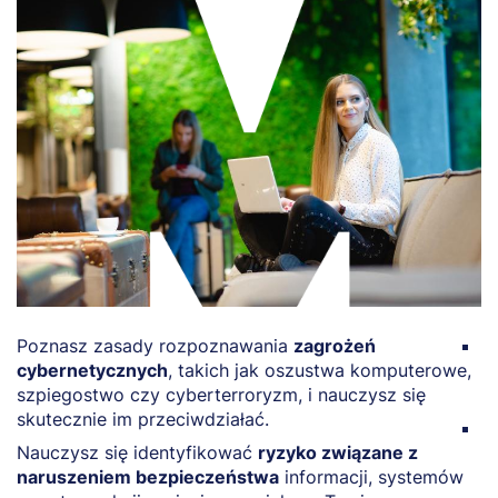
Poznasz zasady rozpoznawania
zagrożeń
Z
cybernetycznych
, takich jak oszustwa komputerowe,
b
szpiegostwo czy cyberterroryzm, i nauczysz się
p
skutecznie im przeciwdziałać.
O
Nauczysz się identyfikować
ryzyko związane z
b
naruszeniem bezpieczeństwa
informacji, systemów
z