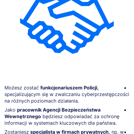
Możesz zostać
funkcjonariuszem Policji,
M
specjalizującym się w zwalczaniu cyberprzestępczości
C
na różnych poziomach działania.
o
Jako
pracownik Agencji Bezpieczeństwa
B
Wewnętrznego
będziesz odpowiadać za ochronę
b
informacji w systemach kluczowych dla państwa.
d
Zostaniesz
specjalistą w firmach prywatnych,
np. w
J