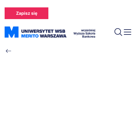
Przejdź
do
Zapisz się
treści
Ścieżka
nawigacyjna